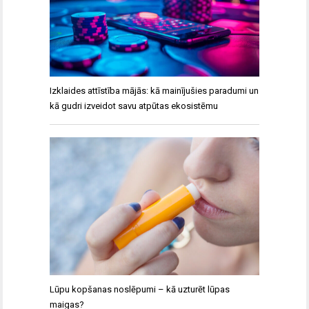
Izklaides attīstība mājās: kā mainījušies paradumi un
kā gudri izveidot savu atpūtas ekosistēmu
Lūpu kopšanas noslēpumi – kā uzturēt lūpas
maigas?