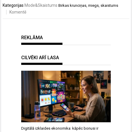
Kategorijas
Mode&Skaistums
Birkas
krunciņas
,
miegs
,
skaistums
Komentē
REKLĀMA
CILVĒKI ARĪ LASA
Digitālā izklaides ekonomika: kāpēc bonusi ir