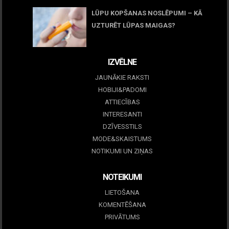
LŪPU KOPŠANAS NOSLĒPUMI – KĀ
UZTURĒT LŪPAS MAIGAS?
09 marts, 2026
IZVĒLNE
JAUNĀKIE RAKSTI
HOBIJI&PADOMI
ATTIECĪBAS
INTERESANTI
DZĪVESSTILS
MODE&SKAISTUMS
NOTIKUMI UN ZIŅAS
NOTEIKUMI
LIETOŠANA
KOMENTĒŠANA
PRIVĀTUMS