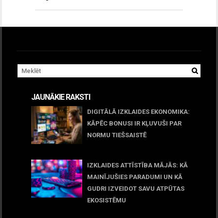
JAUNĀKIE RAKSTI
DIGITĀLĀ IZKLAIDES EKONOMIKA:
KĀPĒC BONUSI IR KĻUVUŠI PAR
NORMU TIEŠSAISTĒ
11 jūnijs, 2026
IZKLAIDES ATTĪSTĪBA MĀJĀS: KĀ
MAINĪJUŠIES PARADUMI UN KĀ
GUDRI IZVEIDOT SAVU ATPŪTAS
EKOSISTĒMU
05 maijs, 2026