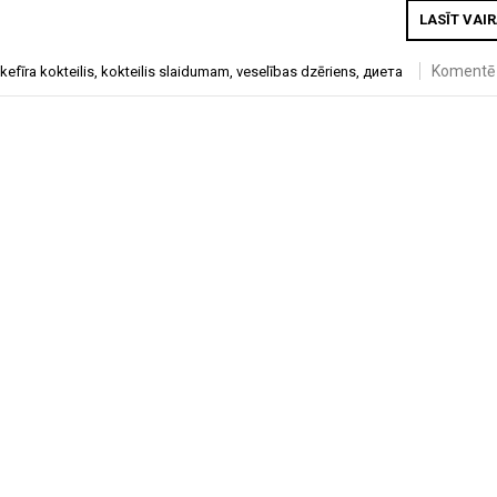
LASĪT VAI
Komentē
kefīra kokteilis
,
kokteilis slaidumam
,
veselības dzēriens
,
диета