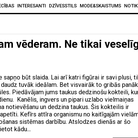
ECĪBAS
INTERESANTI
DZĪVESSTILS
MODE&SKAISTUMS
NOTIK
am vēderam. Ne tikai veselīg
sapņo būt slaida. Lai arī katri figūrai ir savi plusi, t
t daudz tuvāk ideālam. Bet visvairāk to gribās panāk
ūles. Piedāvājam jums taukus dedzinošu kokteili, ku
dienu. Kanēlis, ingvers un pipari uzlabo vielmaiņas
a notievēšanu un dedzina taukus. Šis kokteilis ir
apetīti. Kefīrs attīra organismu no kaitīgajām vielā
šanas sistēmas darbību. Atslodzes dienās ar šo
vietot kādu…