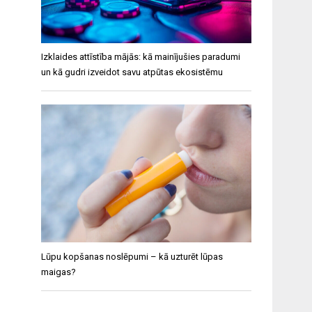
Izklaides attīstība mājās: kā mainījušies paradumi
un kā gudri izveidot savu atpūtas ekosistēmu
Lūpu kopšanas noslēpumi – kā uzturēt lūpas
maigas?