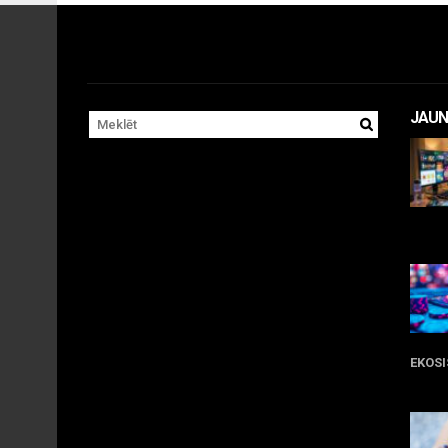
JAUN
11 
EKOS
05