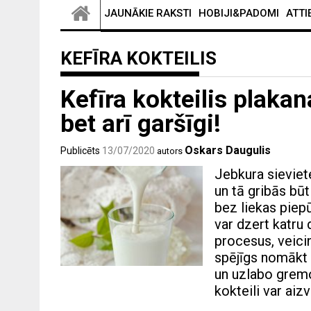
JAUNĀKIE RAKSTI
HOBIJI&PADOMI
ATTI
KEFĪRA KOKTEILIS
Kefīra kokteilis plakan
bet arī garšīgi!
Oskars Daugulis
Publicēts
13/07/2020
autors
Jebkura sieviete 
un tā gribās bū
bez liekas piep
var dzert katru 
procesus, veicin
spējīgs nomākt 
un uzlabo gremo
kokteili var aiz