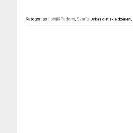
Kategorijas
Hobiji&Padomi
,
Svarīgi
Birkas
diētiskie dzērieni
,