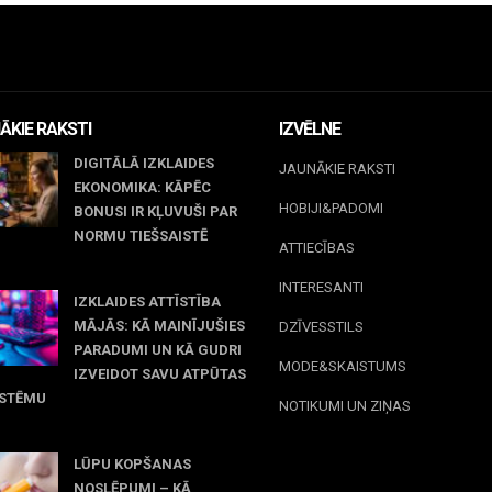
ĀKIE RAKSTI
IZVĒLNE
DIGITĀLĀ IZKLAIDES
JAUNĀKIE RAKSTI
EKONOMIKA: KĀPĒC
HOBIJI&PADOMI
BONUSI IR KĻUVUŠI PAR
NORMU TIEŠSAISTĒ
ATTIECĪBAS
jūnijs, 2026
INTERESANTI
IZKLAIDES ATTĪSTĪBA
MĀJĀS: KĀ MAINĪJUŠIES
DZĪVESSTILS
PARADUMI UN KĀ GUDRI
MODE&SKAISTUMS
IZVEIDOT SAVU ATPŪTAS
ISTĒMU
NOTIKUMI UN ZIŅAS
 maijs, 2026
LŪPU KOPŠANAS
NOSLĒPUMI – KĀ