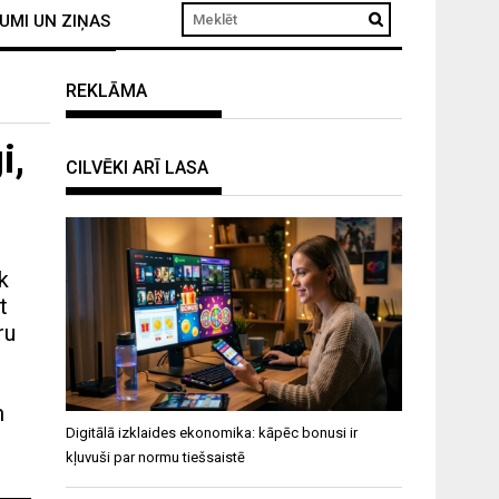
UMI UN ZIŅAS
REKLĀMA
i,
CILVĒKI ARĪ LASA
ik
t
ru
m
Digitālā izklaides ekonomika: kāpēc bonusi ir
kļuvuši par normu tiešsaistē