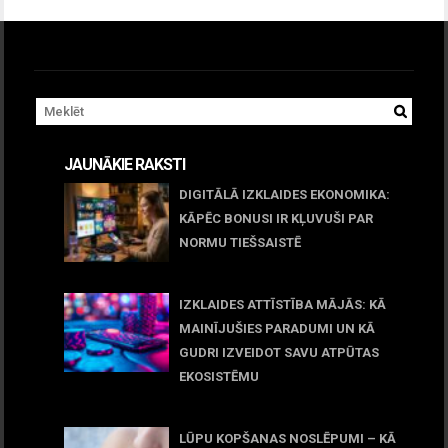
JAUNĀKIE RAKSTI
DIGITĀLĀ IZKLAIDES EKONOMIKA:
KĀPĒC BONUSI IR KĻUVUŠI PAR
NORMU TIEŠSAISTĒ
11 jūnijs, 2026
IZKLAIDES ATTĪSTĪBA MĀJĀS: KĀ
MAINĪJUŠIES PARADUMI UN KĀ
GUDRI IZVEIDOT SAVU ATPŪTAS
EKOSISTĒMU
05 maijs, 2026
LŪPU KOPŠANAS NOSLĒPUMI – KĀ