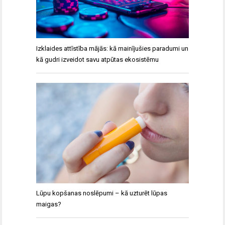
Izklaides attīstība mājās: kā mainījušies paradumi un
kā gudri izveidot savu atpūtas ekosistēmu
Lūpu kopšanas noslēpumi – kā uzturēt lūpas
maigas?