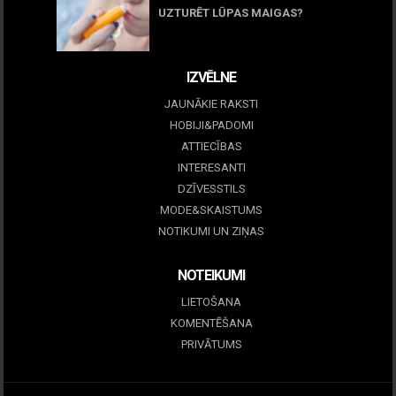
UZTURĒT LŪPAS MAIGAS?
09 marts, 2026
IZVĒLNE
JAUNĀKIE RAKSTI
HOBIJI&PADOMI
ATTIECĪBAS
INTERESANTI
DZĪVESSTILS
MODE&SKAISTUMS
NOTIKUMI UN ZIŅAS
NOTEIKUMI
LIETOŠANA
KOMENTĒŠANA
PRIVĀTUMS