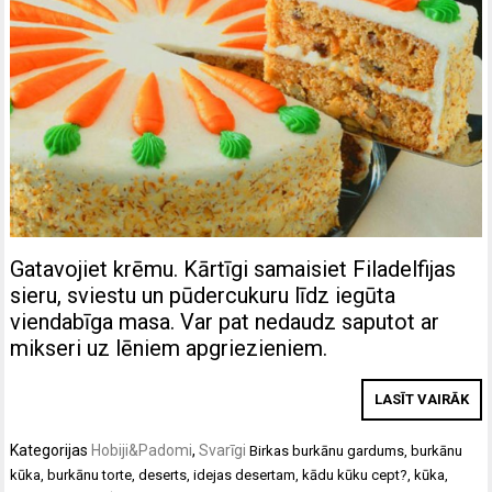
Gatavojiet krēmu. Kārtīgi samaisiet Filadelfijas
sieru, sviestu un pūdercukuru līdz iegūta
viendabīga masa. Var pat nedaudz saputot ar
mikseri uz lēniem apgriezieniem.
LASĪT VAIRĀK
Kategorijas
Hobiji&Padomi
,
Svarīgi
Birkas
burkānu gardums
,
burkānu
kūka
,
burkānu torte
,
deserts
,
idejas desertam
,
kādu kūku cept?
,
kūka
,