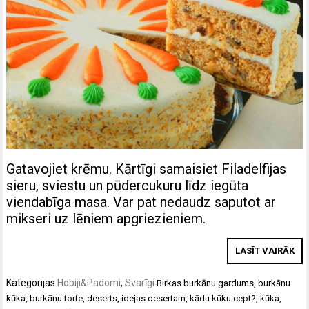
Gatavojiet krēmu. Kārtīgi samaisiet Filadelfijas
sieru, sviestu un pūdercukuru līdz iegūta
viendabīga masa. Var pat nedaudz saputot ar
mikseri uz lēniem apgriezieniem.
LASĪT VAIRĀK
Kategorijas
Hobiji&Padomi
,
Svarīgi
Birkas
burkānu gardums
,
burkānu
kūka
,
burkānu torte
,
deserts
,
idejas desertam
,
kādu kūku cept?
,
kūka
,