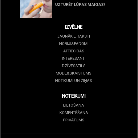
UZTURĒT LŪPAS MAIGAS?
09 marts, 2026
IZVĒLNE
JAUNĀKIE RAKSTI
HOBIJI&PADOMI
ATTIECĪBAS
INTERESANTI
DZĪVESSTILS
MODE&SKAISTUMS
NOTIKUMI UN ZIŅAS
NOTEIKUMI
LIETOŠANA
KOMENTĒŠANA
PRIVĀTUMS