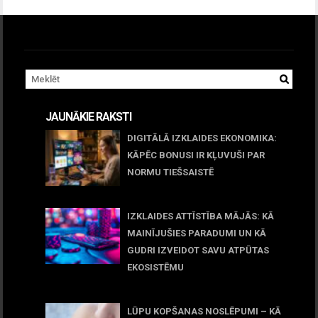
JAUNĀKIE RAKSTI
DIGITĀLĀ IZKLAIDES EKONOMIKA:
KĀPĒC BONUSI IR KĻUVUŠI PAR
NORMU TIEŠSAISTĒ
11 jūnijs, 2026
IZKLAIDES ATTĪSTĪBA MĀJĀS: KĀ
MAINĪJUŠIES PARADUMI UN KĀ
GUDRI IZVEIDOT SAVU ATPŪTAS
EKOSISTĒMU
05 maijs, 2026
LŪPU KOPŠANAS NOSLĒPUMI – KĀ