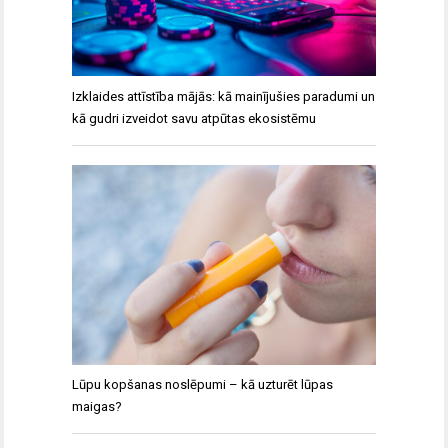
Izklaides attīstība mājās: kā mainījušies paradumi un
kā gudri izveidot savu atpūtas ekosistēmu
Lūpu kopšanas noslēpumi – kā uzturēt lūpas
maigas?