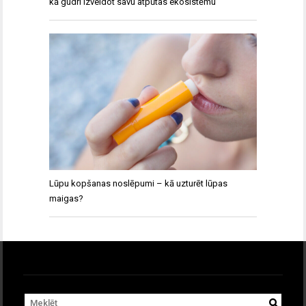
kā gudri izveidot savu atpūtas ekosistēmu
Lūpu kopšanas noslēpumi – kā uzturēt lūpas
maigas?