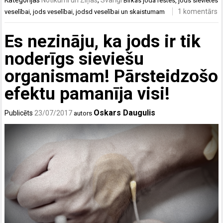
Kategorijas
Notikumi un Ziņas
,
Svarīgi
Birkas
joda restes
,
jods sievietes
1 komentārs
veselībai
,
jods veselībai
,
jodsd veselībai un skaistumam
Es nezināju, ka jods ir tik
noderīgs sieviešu
organismam! Pārsteidzošo
efektu pamanīja visi!
Oskars Daugulis
Publicēts
23/07/2017
autors