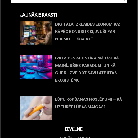
JAUNĀKIE RAKSTI
DIGITĀLĀ IZKLAIDES EKONOMIKA:
KĀPĒC BONUSI IR KĻUVUŠI PAR
NORMU TIEŠSAISTĒ
11 jūnijs, 2026
IZKLAIDES ATTĪSTĪBA MĀJĀS: KĀ
MAINĪJUŠIES PARADUMI UN KĀ
GUDRI IZVEIDOT SAVU ATPŪTAS
EKOSISTĒMU
05 maijs, 2026
LŪPU KOPŠANAS NOSLĒPUMI – KĀ
UZTURĒT LŪPAS MAIGAS?
09 marts, 2026
IZVĒLNE