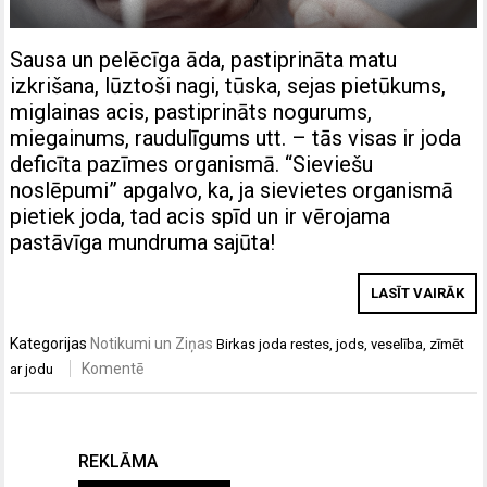
Sausa un pelēcīga āda, pastiprināta matu
izkrišana, lūztoši nagi, tūska, sejas pietūkums,
miglainas acis, pastiprināts nogurums,
miegainums, raudulīgums utt. – tās visas ir joda
deficīta pazīmes organismā. “Sieviešu
noslēpumi” apgalvo, ka, ja sievietes organismā
pietiek joda, tad acis spīd un ir vērojama
pastāvīga mundruma sajūta!
LASĪT VAIRĀK
Kategorijas
Notikumi un Ziņas
Birkas
joda restes
,
jods
,
veselība
,
zīmēt
Komentē
ar jodu
REKLĀMA