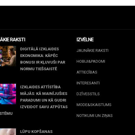
ĀKIE RAKSTI
IZVĒLNE
DIGITĀLĀ IZKLAIDES
JAUNĀKIE RAKSTI
EKONOMIKA: KĀPĒC
HOBIJI&PADOMI
BONUSI IR KĻUVUŠI PAR
NORMU TIEŠSAISTĒ
ATTIECĪBAS
jūnijs, 2026
INTERESANTI
IZKLAIDES ATTĪSTĪBA
MĀJĀS: KĀ MAINĪJUŠIES
DZĪVESSTILS
PARADUMI UN KĀ GUDRI
MODE&SKAISTUMS
IZVEIDOT SAVU ATPŪTAS
ISTĒMU
NOTIKUMI UN ZIŅAS
maijs, 2026
LŪPU KOPŠANAS