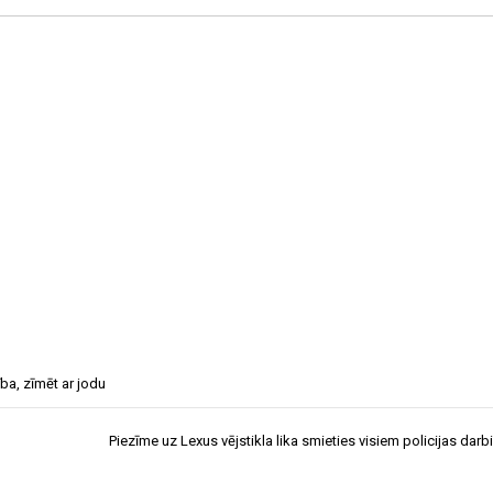
ība
,
zīmēt ar jodu
Piezīme uz Lexus vējstikla lika smieties visiem policijas dar