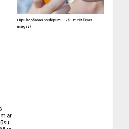
Lūpu kopšanas noslēpumi – kā uzturēt lūpas
maigas?
s
im ar
jūsu