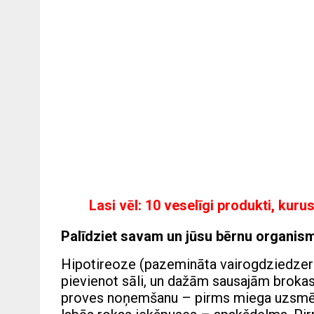
Lasi vēl:
10 veselīgi produkti, kuru
Palīdziet savam un jūsu bērnu organis
Hipotireoze (pazemināta vairogdziedzera
pievienot sāli, un dažām sausajām brokas
proves noņemšanu – pirms miega uzsmērēj