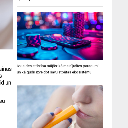
Izklaides attīstība mājās: kā mainījušies paradumi
ainas
un kā gudri izveidot savu atpūtas ekosistēmu
s
īd un
su