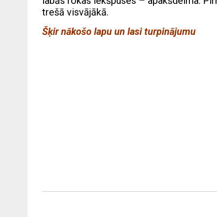
labās rokas iekšpuses – apakšdelma. Pirmā
trešā visvājākā.
Šķir nākošo lapu un lasi turpinājumu