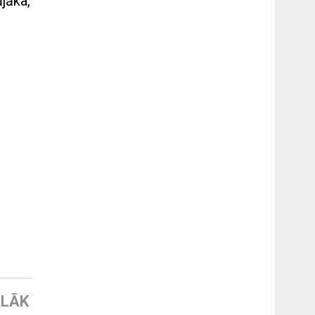
jāka,
LĀK