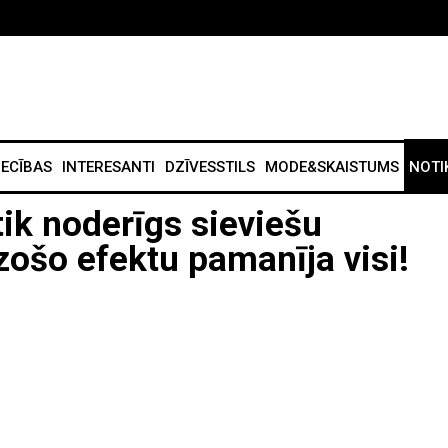
IECĪBAS
INTERESANTI
DZĪVESSTILS
MODE&SKAISTUMS
NOTI
 tik noderīgs sieviešu
ošo efektu pamanīja visi!