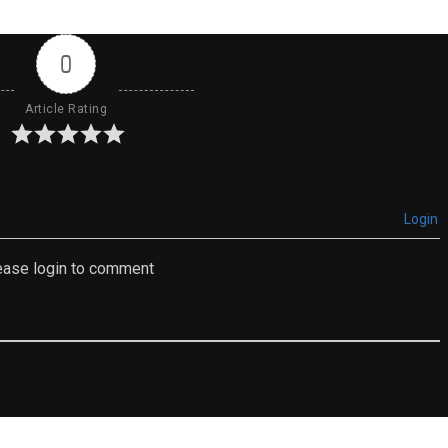
0
Article Rating
Login
ease login to comment