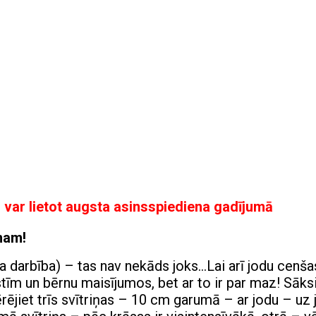
s var lietot augsta asinsspiediena gadījumā
mam!
 darbība) – tas nav nekāds joks…Lai arī jodu cenša
tīm un bērnu maisījumos, bet ar to ir par maz! Sāks
iet trīs svītriņas – 10 cm garumā – ar jodu – uz 