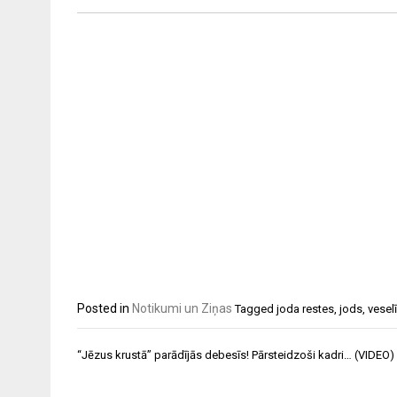
Posted in
Notikumi un Ziņas
Tagged
joda restes
,
jods
,
vesel
Ziņu
“Jēzus krustā” parādījās debesīs! Pārsteidzoši kadri… (VIDEO)
izvēlne