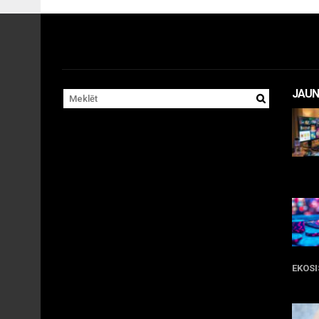
JAUN
11 
EKOS
05 