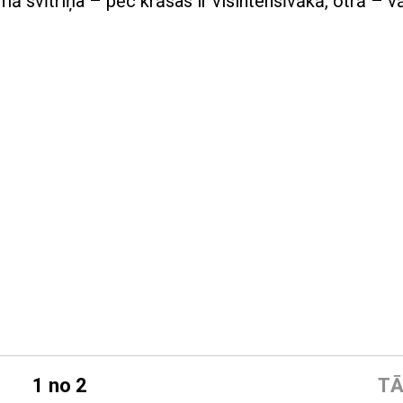
 svītriņa – pēc krāsas ir visintensīvākā, otrā – vā
1 no 2
TĀ