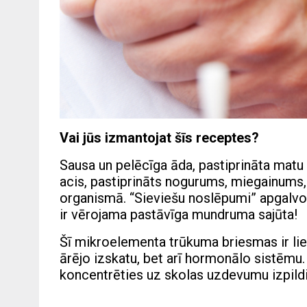
Vai jūs izmantojat šīs receptes?
Sausa un pelēcīga āda, pastiprināta matu i
acis, pastiprināts nogurums, miegainums, 
organismā. “Sieviešu noslēpumi” apgalvo, 
ir vērojama pastāvīga mundruma sajūta!
Šī mikroelementa trūkuma briesmas ir liel
ārējo izskatu, bet arī hormonālo sistēm
koncentrēties uz skolas uzdevumu izpildi, 