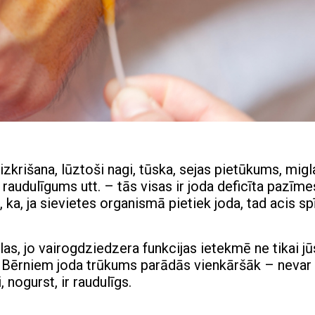
zkrišana, lūztoši nagi, tūska, sejas pietūkums, migl
raudulīgums utt. – tās visas ir joda deficīta pazīme
ka, ja sievietes organismā pietiek joda, tad acis sp
as, jo vairogdziedzera funkcijas ietekmē ne tikai jū
u. Bērniem joda trūkums parādās vienkāršāk – nevar
nogurst, ir raudulīgs.