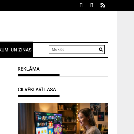
KUMI UN ZIŅAS
REKLĀMA
CILVĒKI ARĪ LASA