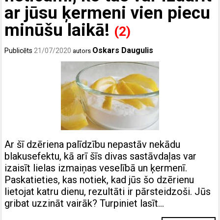
ar jūsu ķermeni vien piecu
minūšu laikā!
(2)
Oskars Daugulis
Publicēts
21/07/2020
autors
Ar šī dzēriena palīdzību nepastāv nekādu
blakusefektu, kā arī šīs divas sastāvdaļas var
izaisīt lielas izmaiņas veselībā un ķermenī.
Paskatieties, kas notiek, kad jūs šo dzērienu
lietojat katru dienu, rezultāti ir pārsteidzoši. Jūs
gribat uzzināt vairāk? Turpiniet lasīt…