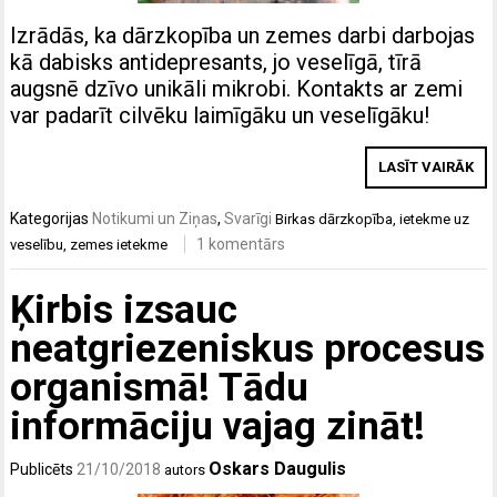
Izrādās, ka dārzkopība un zemes darbi darbojas
kā dabisks antidepresants, jo veselīgā, tīrā
augsnē dzīvo unikāli mikrobi. Kontakts ar zemi
var padarīt cilvēku laimīgāku un veselīgāku!
LASĪT VAIRĀK
Kategorijas
Notikumi un Ziņas
,
Svarīgi
Birkas
dārzkopība
,
ietekme uz
1 komentārs
veselību
,
zemes ietekme
Ķirbis izsauc
neatgriezeniskus procesus
organismā! Tādu
informāciju vajag zināt!
Oskars Daugulis
Publicēts
21/10/2018
autors