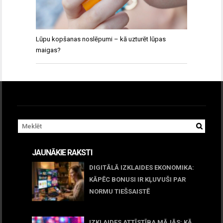
Lūpu kopšanas noslēpumi – kā uzturēt lūpas
maigas?
JAUNĀKIE RAKSTI
DIGITĀLĀ IZKLAIDES EKONOMIKA:
KĀPĒC BONUSI IR KĻUVUŠI PAR
NORMU TIEŠSAISTĒ
11 jūnijs, 2026
IZKLAIDES ATTĪSTĪBA MĀJĀS: KĀ