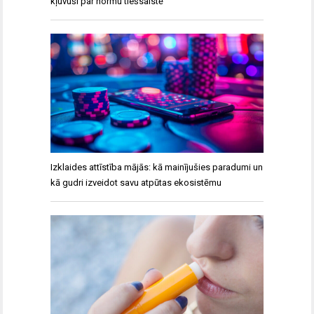
kļuvuši par normu tiešsaistē
Izklaides attīstība mājās: kā mainījušies paradumi un
kā gudri izveidot savu atpūtas ekosistēmu