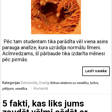
Pēc tam studentam tika parādīta vēl viena asins
parauga analīze, kura uzrādīja normālu līmeni.
Acīmredzams, šī pārbaude tika izdarīta mēnesi
pēc pirmās.
LASĪT VAIRĀK
Kategorijas
Dzīvesstils
,
Svarīgi
Birkas
ietekme uz veselību
,
ķirbis
,
Komentē
pētījumi
,
veselība
5 fakti, kas liks jums