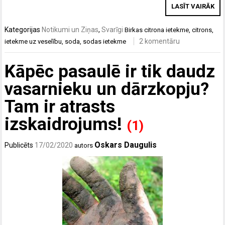
LASĪT VAIRĀK
Kategorijas
Notikumi un Ziņas
,
Svarīgi
Birkas
citrona ietekme
,
citrons
,
2 komentāru
ietekme uz veselību
,
soda
,
sodas ietekme
Kāpēc pasaulē ir tik daudz
vasarnieku un dārzkopju?
Tam ir atrasts
izskaidrojums!
(1)
Oskars Daugulis
Publicēts
17/02/2020
autors