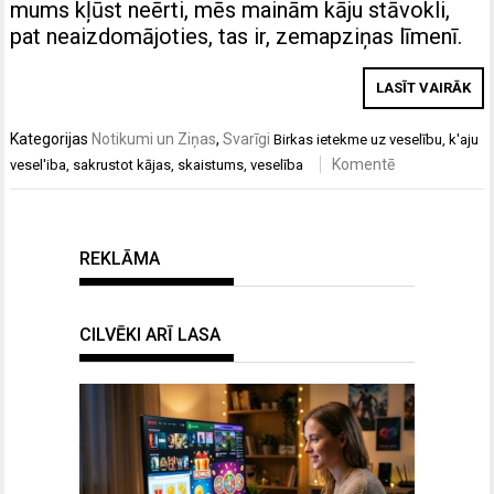
mums kļūst neērti, mēs mainām kāju stāvokli,
pat neaizdomājoties, tas ir, zemapziņas līmenī.
LASĪT VAIRĀK
Kategorijas
Notikumi un Ziņas
,
Svarīgi
Birkas
ietekme uz veselību
,
k'aju
Komentē
vesel'iba
,
sakrustot kājas
,
skaistums
,
veselība
REKLĀMA
CILVĒKI ARĪ LASA