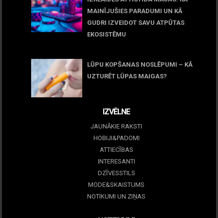
MAINĪJUŠIES PARADUMI UN KĀ
GUDRI IZVEIDOT SAVU ATPŪTAS
EKOSISTĒMU
05 maijs, 2026
LŪPU KOPŠANAS NOSLĒPUMI – KĀ
UZTURĒT LŪPAS MAIGAS?
09 marts, 2026
IZVĒLNE
JAUNĀKIE RAKSTI
HOBIJI&PADOMI
ATTIECĪBAS
INTERESANTI
DZĪVESSTILS
MODE&SKAISTUMS
NOTIKUMI UN ZIŅAS