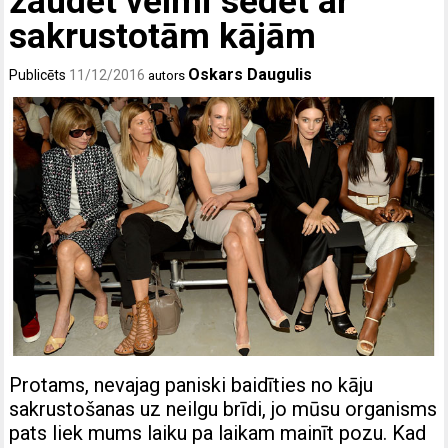
zaudēt vēlmi sēdēt ar
sakrustotām kājām
Oskars Daugulis
Publicēts
11/12/2016
autors
Protams, nevajag paniski baidīties no kāju
sakrustošanas uz neilgu brīdi, jo mūsu organisms
pats liek mums laiku pa laikam mainīt pozu. Kad