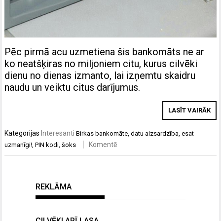
Pēc pirmā acu uzmetiena šis bankomāts ne ar
ko neatšķiras no miljoniem citu, kurus cilvēki
dienu no dienas izmanto, lai izņemtu skaidru
naudu un veiktu citus darījumus.
LASĪT VAIRĀK
Kategorijas
Interesanti
Birkas
bankomāte
,
datu aizsardzība
,
esat
Komentē
uzmanīgi!
,
PIN kodi
,
šoks
REKLĀMA
CILVĒKI ARĪ LASA