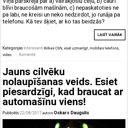
Viņa pārskrēja par a) vairākjoslu ceļu, b) cauri
blīvi braucošām mašīnām, c) nepaskatoties ne
pa labi, ne kreisi un neko nedzirdot, jo runāja pa
telefonu. Kā tev šķiet, ar ko tas beidzās?
LASĪT VAIRĀK
Kategorijas
Interesanti
Birkas
CSN
,
esat uzmanīgi!
,
mobīlais telefons
,
Komentē
video
Jauns cilvēku
nolaupīšanas veids. Esiet
piesardzīgi, kad braucat ar
automašīnu viens!
Oskars Daugulis
Publicēts
22/08/2017
autors