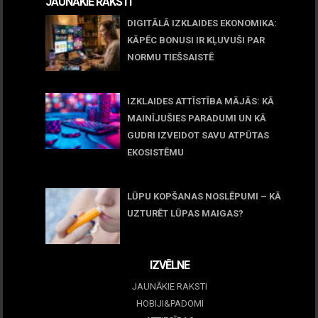
JAUNĀKIE RAKSTI
DIGITĀLĀ IZKLAIDES EKONOMIKA:
KĀPĒC BONUSI IR KĻUVUŠI PAR
NORMU TIEŠSAISTĒ
11 jūnijs, 2026
IZKLAIDES ATTĪSTĪBA MĀJĀS: KĀ
MAINĪJUŠIES PARADUMI UN KĀ
GUDRI IZVEIDOT SAVU ATPŪTAS
EKOSISTĒMU
05 maijs, 2026
LŪPU KOPŠANAS NOSLĒPUMI – KĀ
UZTURĒT LŪPAS MAIGAS?
09 marts, 2026
IZVĒLNE
JAUNĀKIE RAKSTI
HOBIJI&PADOMI