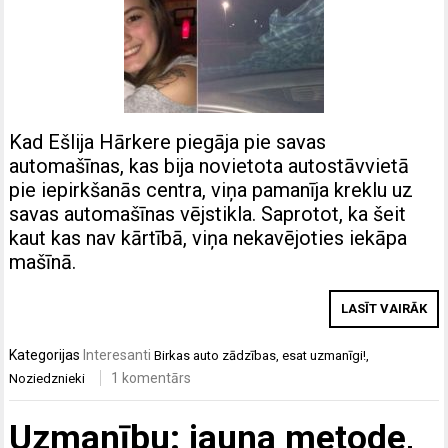
Kad Ešlija Hārkere piegāja pie savas
automašīnas, kas bija novietota autostāvvietā
pie iepirkšanās centra, viņa pamanīja kreklu uz
savas automašīnas vējstikla. Saprotot, ka šeit
kaut kas nav kārtībā, viņa nekavējoties iekāpa
mašīnā.
LASĪT VAIRĀK
Kategorijas
Interesanti
Birkas
auto zādzības
,
esat uzmanīgi!
,
1 komentārs
Noziedznieki
Uzmanību: jauna metode,