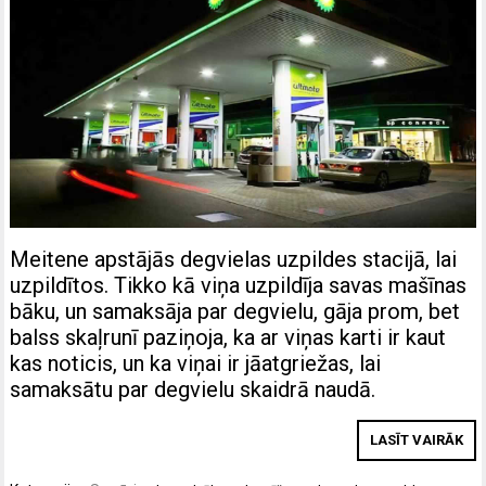
Meitene apstājās degvielas uzpildes stacijā, lai
uzpildītos. Tikko kā viņa uzpildīja savas mašīnas
bāku, un samaksāja par degvielu, gāja prom, bet
balss skaļrunī paziņoja, ka ar viņas karti ir kaut
kas noticis, un ka viņai ir jāatgriežas, lai
samaksātu par degvielu skaidrā naudā.
LASĪT VAIRĀK