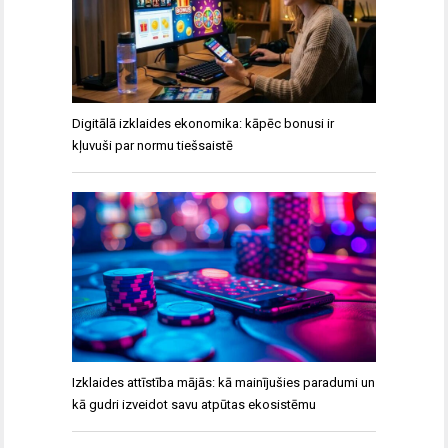
Digitālā izklaides ekonomika: kāpēc bonusi ir
kļuvuši par normu tiešsaistē
Izklaides attīstība mājās: kā mainījušies paradumi un
kā gudri izveidot savu atpūtas ekosistēmu