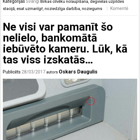
Kategorijas
Svarīgi
Birkas
cilvēku nolaupīšana
,
degvielas uzpildes
Komentē
stacijā
,
esat uzmanīgi!
,
noziedzīga darbība
,
noziegums
Ne visi var pamanīt šo
nelielo, bankomātā
iebūvēto kameru. Lūk, kā
tas viss izskatās…
Oskars Daugulis
Publicēts
28/03/2017
autors