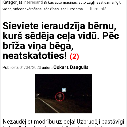
Kategorijas
Interesanti
Birkas
auto mašīnas
,
auto zagļi
,
esat uzmanīgi!
,
Komentē
video
,
videonovērošana
,
zādzības
,
zagļu izdoma
Sieviete ieraudzīja bērnu,
kurš sēdēja ceļa vidū. Pēc
brīža viņa bēga,
neatskatoties!
(2)
Oskars Daugulis
Publicēts
01/04/2020
autors
Nezaudējiet modrību uz ceļa! Uzbrucēji pastāvīgi