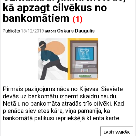
kā apzagt cilvēkus no
bankomātiem
(1)
Oskars Daugulis
Publicēts
18/12/2019
autors
Pirmais paziņojums nāca no Kijevas. Sieviete
devās uz bankomātu izņemt skaidru naudu.
Netālu no bankomāta atradās trīs cilvēki. Kad
pienāca sievietes kāra, viņa pamanīja, ka
bankomātā palikusi iepriekšējā klienta karte.
LASĪT VAIRĀK