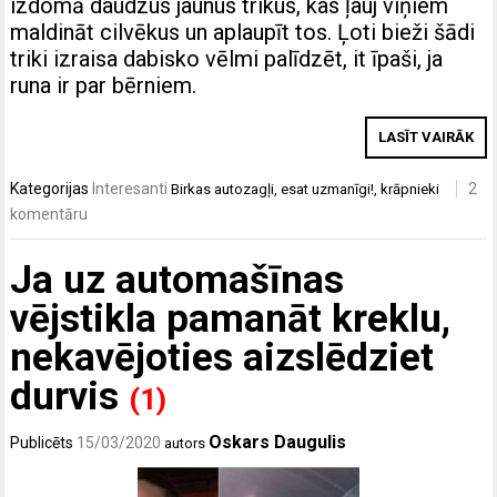
izdomā daudzus jaunus trikus, kas ļauj viņiem
maldināt cilvēkus un aplaupīt tos. Ļoti bieži šādi
triki izraisa dabisko vēlmi palīdzēt, it īpaši, ja
runa ir par bērniem.
LASĪT VAIRĀK
Kategorijas
Interesanti
2
Birkas
autozagļi
,
esat uzmanīgi!
,
krāpnieki
komentāru
Ja uz automašīnas
vējstikla pamanāt kreklu,
nekavējoties aizslēdziet
durvis
(1)
Oskars Daugulis
Publicēts
15/03/2020
autors