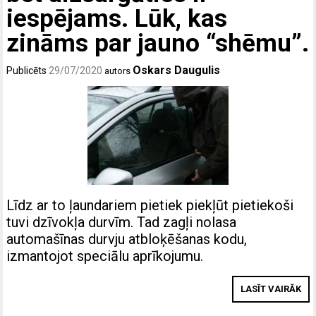
iespējams. Lūk, kas
zināms par jauno “shēmu”.
Oskars Daugulis
Publicēts
29/07/2020
autors
Līdz ar to ļaundariem pietiek piekļūt pietiekoši
tuvi dzīvokļa durvīm. Tad zagļi nolasa
automašīnas durvju atbloķēšanas kodu,
izmantojot speciālu aprīkojumu.
LASĪT VAIRĀK