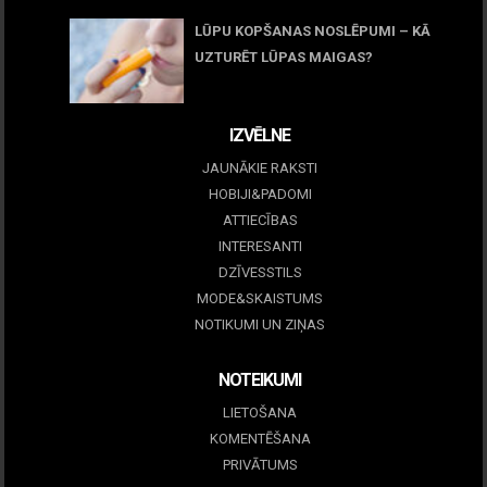
LŪPU KOPŠANAS NOSLĒPUMI – KĀ
UZTURĒT LŪPAS MAIGAS?
09 marts, 2026
IZVĒLNE
JAUNĀKIE RAKSTI
HOBIJI&PADOMI
ATTIECĪBAS
INTERESANTI
DZĪVESSTILS
MODE&SKAISTUMS
NOTIKUMI UN ZIŅAS
NOTEIKUMI
LIETOŠANA
KOMENTĒŠANA
PRIVĀTUMS