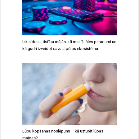
Izklaides attīstība mājās: kā mainījušies paradumi un
kā gudri izveidot savu atpūtas ekosistēmu
Lūpu kopšanas noslēpumi – kā uzturēt lūpas
maigas?