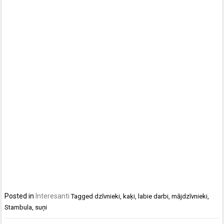
Posted in
Interesanti
Tagged
dzīvnieki
,
kaķi
,
labie darbi
,
mājdzīvnieki
,
Stambula
,
suņi