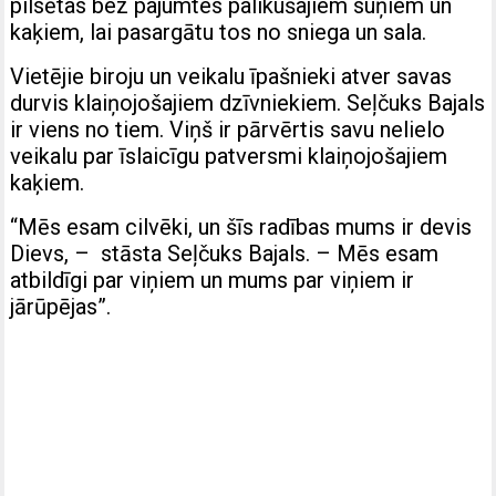
pilsētas bez pajumtes palikušajiem suņiem un
kaķiem, lai pasargātu tos no sniega un sala.
Vietējie biroju un veikalu īpašnieki atver savas
durvis klaiņojošajiem dzīvniekiem. Seļčuks Bajals
ir viens no tiem. Viņš ir pārvērtis savu nelielo
veikalu par īslaicīgu patversmi klaiņojošajiem
kaķiem.
“Mēs esam cilvēki, un šīs radības mums ir devis
Dievs, – stāsta Seļčuks Bajals. – Mēs esam
atbildīgi par viņiem un mums par viņiem ir
jārūpējas”.