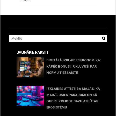
JAUNĀKIE RAKSTI
DIGITĀLĀ IZKLAIDES EKONOMIKA:
KĀPĒC BONUSI IR KĻUVUŠI PAR
NORMU TIEŠSAISTĒ
11 jūnijs, 2026
IZKLAIDES ATTĪSTĪBA MĀJĀS: KĀ
MAINĪJUŠIES PARADUMI UN KĀ
GUDRI IZVEIDOT SAVU ATPŪTAS
EKOSISTĒMU
05 maijs, 2026