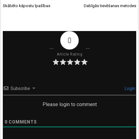
Ziņu
Skābēto kāpostu īpašības
Dabīgās tievēšanas metodes
izvēlne
0
Article Rating
Subscribe
Login
Please login to comment
0
COMMENTS