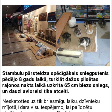
Stambulu pārsteidza spēcīgākais sniegputenis
pēdējo 8 gadu laikā, turklāt dažos pilsētas
rajonos nakts laikā uzkrita 65 cm biezs sniegs,
un dauzi avioreisi tika atcelti.
Neskatoties uz tik briesmīgu laiku, dzīvnieku
mīļotāji dara visu iespējamo, lai palīdzētu