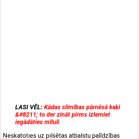
LASI VĒL:
Kādas slimības pārnēsā kaķi
&#8211; to der zināt pirms izlemiet
iegādāties mīluli
Neskatoties uz pilsētas atbalstu palīdzības