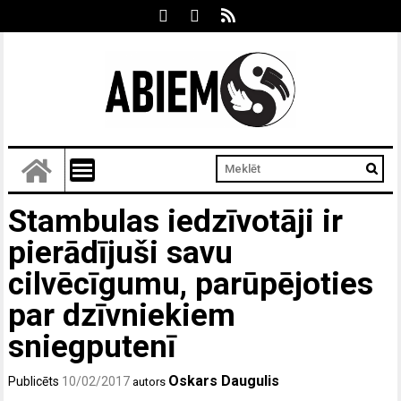
Stambulas iedzīvotāji ir
pierādījuši savu
cilvēcīgumu, parūpējoties
par dzīvniekiem
sniegputenī
Oskars Daugulis
Publicēts
10/02/2017
autors