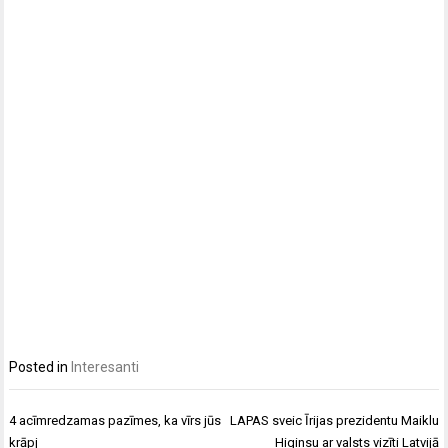
Posted in
Interesanti
Ziņu
4 acīmredzamas pazīmes, ka vīrs jūs
LAPAS sveic Īrijas prezidentu Maiklu
izvēlne
krāpj
Higinsu ar valsts vizīti Latvijā