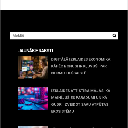
JAUNĀKIE RAKSTI
DIGITĀLĀ IZKLAIDES EKONOMIKA:
KĀPĒC BONUSI IR KĻUVUŠI PAR
NORMU TIEŠSAISTĒ
11 jūnijs, 2026
IZKLAIDES ATTĪSTĪBA MĀJĀS: KĀ
MAINĪJUŠIES PARADUMI UN KĀ
GUDRI IZVEIDOT SAVU ATPŪTAS
EKOSISTĒMU
05 maijs, 2026