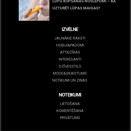
LŪPU KOPŠANAS NOSLĒPUMI – KĀ
UZTURĒT LŪPAS MAIGAS?
09 marts, 2026
IZVĒLNE
JAUNĀKIE RAKSTI
HOBIJI&PADOMI
ATTIECĪBAS
INTERESANTI
DZĪVESSTILS
MODE&SKAISTUMS
NOTIKUMI UN ZIŅAS
NOTEIKUMI
LIETOŠANA
KOMENTĒŠANA
PRIVĀTUMS