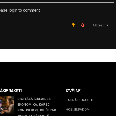
ease login to comment
Oldest
ĀKIE RAKSTI
IZVĒLNE
DIGITĀLĀ IZKLAIDES
JAUNĀKIE RAKSTI
EKONOMIKA: KĀPĒC
HOBIJI&PADOMI
BONUSI IR KĻUVUŠI PAR
NORMU TIEŠSAISTĒ