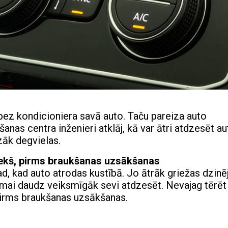
 bez kondicioniera savā auto. Taču pareiza auto
anas centra inženieri atklāj, kā var ātri atdzesēt au
zāk degvielas.
riekš, pirms braukšanas uzsākšanas
d, kad auto atrodas kustībā. Jo ātrāk griežas dzinēj
ēmai daudz veiksmīgāk sevi atdzesēt. Nevajag tērēt
 pirms braukšanas uzsākšanas.