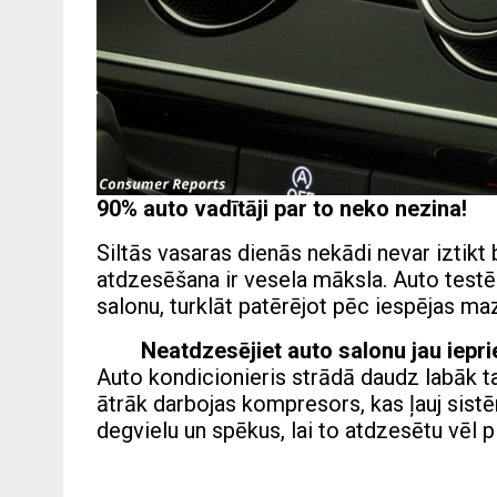
90% auto vadītāji par to neko nezina!
Siltās vasaras dienās nekādi nevar iztikt
atdzesēšana ir vesela māksla. Auto testēš
salonu, turklāt patērējot pēc iespējas ma
Neatdzesējiet auto salonu jau iep
Auto kondicionieris strādā daudz labāk ta
ātrāk darbojas kompresors, kas ļauj sist
degvielu un spēkus, lai to atdzesētu vēl