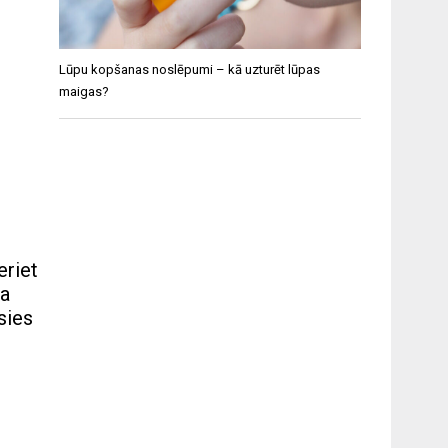
Lūpu kopšanas noslēpumi – kā uzturēt lūpas
maigas?
eriet
na
sies