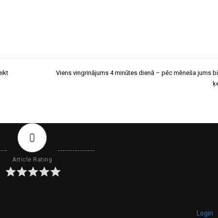
ikt
Viens vingrinājums 4 minūtes dienā – pēc mēneša jums b
ķ
0
Article Rating
Login