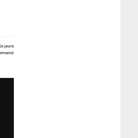
ūs jauns
ermenis!