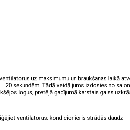
et ventilatorus uz maksimumu un braukšanas laikā atv
– 20 sekundēm. Tādā veidā jums izdosies no salo
ekšējos logus, pretējā gadījumā karstais gaiss uzkrā
ģējiet ventilatorus: kondicionieris strādās daudz
.