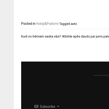
Posted in
Hobiji&Padomi
Tagged
auto
Ziņu
Kurš no bērniem sasita vāzi? Atbilde spēs daudz par jums pate
izvēlne
Subscribe