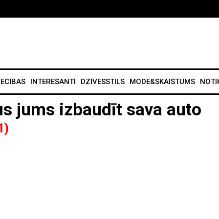
IECĪBAS
INTERESANTI
DZĪVESSTILS
MODE&SKAISTUMS
NOTI
aus jums izbaudīt sava auto
1)