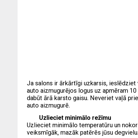
Ja salons ir ārkārtīgi uzkarsis, ieslēdzi
auto aizmugurējos logus uz apmēram 10 
dabūt ārā karsto gaisu. Neveriet vaļā pri
auto aizmugurē.
Uzlieciet minimālo režīmu
Uzlieciet minimālo temperatūru un nokori
veiksmīgāk, mazāk patērēs jūsu degvielu