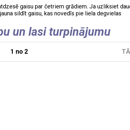
tdzesē gaisu par četriem grādiem. Ja uzliksiet da
auna sildīt gaisu, kas novedīs pie liela degvielas
pu un lasi turpinājumu
1 no 2
TĀ