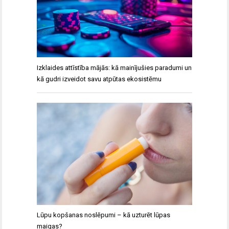
Izklaides attīstība mājās: kā mainījušies paradumi un
kā gudri izveidot savu atpūtas ekosistēmu
Lūpu kopšanas noslēpumi – kā uzturēt lūpas
maigas?