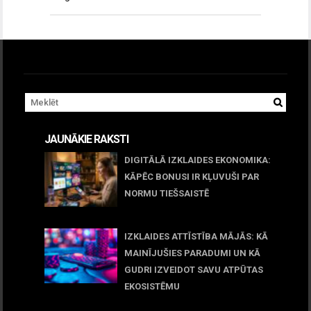
JAUNĀKIE RAKSTI
DIGITĀLĀ IZKLAIDES EKONOMIKA:
KĀPĒC BONUSI IR KĻUVUŠI PAR
NORMU TIEŠSAISTĒ
11 jūnijs, 2026
IZKLAIDES ATTĪSTĪBA MĀJĀS: KĀ
MAINĪJUŠIES PARADUMI UN KĀ
GUDRI IZVEIDOT SAVU ATPŪTAS
EKOSISTĒMU
05 maijs, 2026