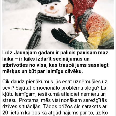
Līdz Jaunajam gadam ir palicis pavisam maz
laika – ir laiks izdarīt secinājumus un
atbrīvoties no visa, kas traucē jums sasniegt
mērķus un būt par laimīgu cilvēku.
Cik daudz pienākumus jūs esat uzņēmušies uz
sevi? Sajūtat emocionālo problēmu slogu? Lai
kļūtu laimīgam, iesākumā atlaidiet nemieru un
stresu. Protams, mēs visi nonākam sarežģītās
dzīves situācijās. Tādos brīžos šis saraksts ar
20 lietām kalpos kā atgādinājums par to, uz ko