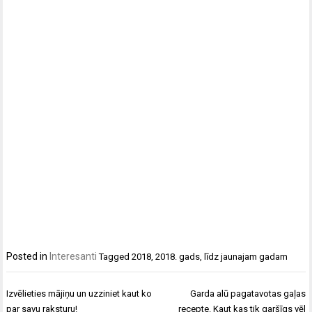
Posted in
Interesanti
Tagged
2018
,
2018. gads
,
līdz jaunajam gadam
Ziņu
Izvēlieties mājiņu un uzziniet kaut ko
Garda alū pagatavotas gaļas
izvēlne
par savu raksturu!
recepte. Kaut kas tik garšīgs vēl