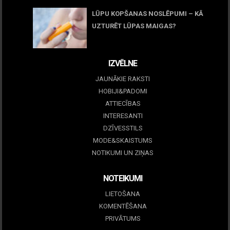
LŪPU KOPŠANAS NOSLĒPUMI – KĀ
UZTURĒT LŪPAS MAIGAS?
09 marts, 2026
IZVĒLNE
JAUNĀKIE RAKSTI
HOBIJI&PADOMI
ATTIECĪBAS
INTERESANTI
DZĪVESSTILS
MODE&SKAISTUMS
NOTIKUMI UN ZIŅAS
NOTEIKUMI
LIETOŠANA
KOMENTĒŠANA
PRIVĀTUMS