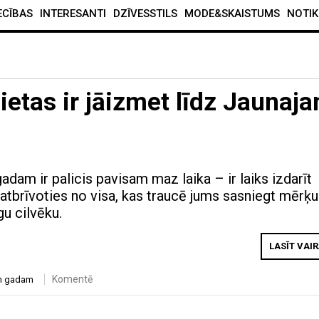
ECĪBAS
INTERESANTI
DZĪVESSTILS
MODE&SKAISTUMS
NOTIK
lietas ir jāizmet līdz Jaunaj
dam ir palicis pavisam maz laika – ir laiks izdarīt
atbrīvoties no visa, kas traucē jums sasniegt mērķ
gu cilvēku.
LASĪT VAI
Komentē
am gadam