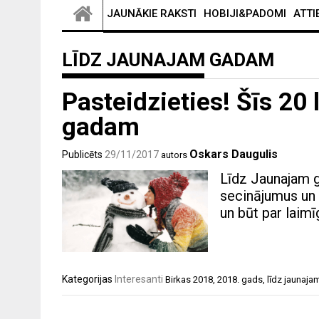
JAUNĀKIE RAKSTI
HOBIJI&PADOMI
ATTI
LĪDZ JAUNAJAM GADAM
Pasteidzieties! Šīs 20 
gadam
Oskars Daugulis
Publicēts
29/11/2017
autors
Līdz Jaunajam ga
secinājumus un 
un būt par laimī
Kategorijas
Interesanti
Birkas
2018
,
2018. gads
,
līdz jaunaj