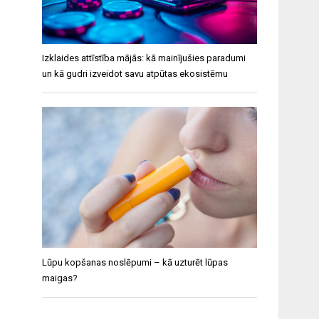
Izklaides attīstība mājās: kā mainījušies paradumi
un kā gudri izveidot savu atpūtas ekosistēmu
Lūpu kopšanas noslēpumi – kā uzturēt lūpas
maigas?