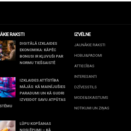
ĀKIE RAKSTI
IZVĒLNE
DIGITĀLĀ IZKLAIDES
JAUNĀKIE RAKSTI
EKONOMIKA: KĀPĒC
HOBIJI&PADOMI
BONUSI IR KĻUVUŠI PAR
NORMU TIEŠSAISTĒ
ATTIECĪBAS
jūnijs, 2026
INTERESANTI
IZKLAIDES ATTĪSTĪBA
MĀJĀS: KĀ MAINĪJUŠIES
DZĪVESSTILS
PARADUMI UN KĀ GUDRI
MODE&SKAISTUMS
IZVEIDOT SAVU ATPŪTAS
ISTĒMU
NOTIKUMI UN ZIŅAS
 maijs, 2026
LŪPU KOPŠANAS
NOSLĒPUMI – KĀ