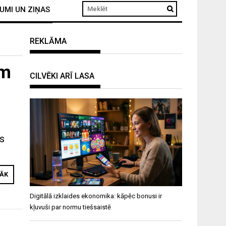
UMI UN ZIŅAS
REKLĀMA
am
CILVĒKI ARĪ LASA
us
RĀK
Digitālā izklaides ekonomika: kāpēc bonusi ir
kļuvuši par normu tiešsaistē