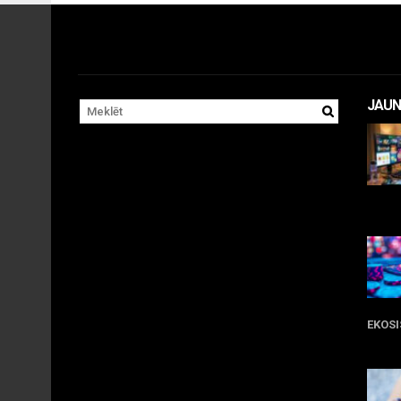
JAUN
11 
EKOS
05