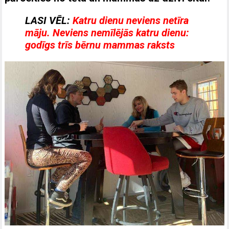
LASI VĒL:
Katru dienu neviens netīra
māju. Neviens nemīlējās katru dienu:
godīgs trīs bērnu mammas raksts