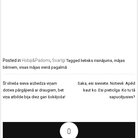
Posted in
Hobiji&Padomi
,
Svarīgi
Tagged
lielisks risinājums
,
mājas
bērniem
,
visas mājas vienā pagalmā
Ziņu
Šī vīrieša sieva aizliedza viņam
Saka, esi sieviete. Notievē. Apēd
izvēlne
doties pārgājienā ar draugiem, bet
kaut ko. Esi pieticīga. Ko tu tā
viņa atbilde bija diez gan šokējoša!
sapucējusies?
0