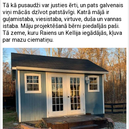
Tā kā pusaudži var justies ērti, un pats galvenais
viņi mācās dzīvot patstāvīgi. Katrā mājā ir
guļamistaba, viesistaba, virtuve, duša un vannas
istaba. Māju projektēšanā bērni piedalījās paši.
Tā zeme, kuru Raiens un Kellija iegādājās, kļuva
par mazu ciematiņu.