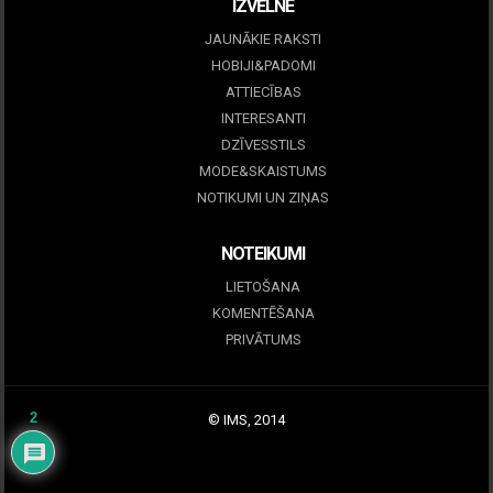
IZVĒLNE
JAUNĀKIE RAKSTI
HOBIJI&PADOMI
ATTIECĪBAS
INTERESANTI
DZĪVESSTILS
MODE&SKAISTUMS
NOTIKUMI UN ZIŅAS
NOTEIKUMI
LIETOŠANA
KOMENTĒŠANA
PRIVĀTUMS
2
© IMS, 2014
|
Profitmag by