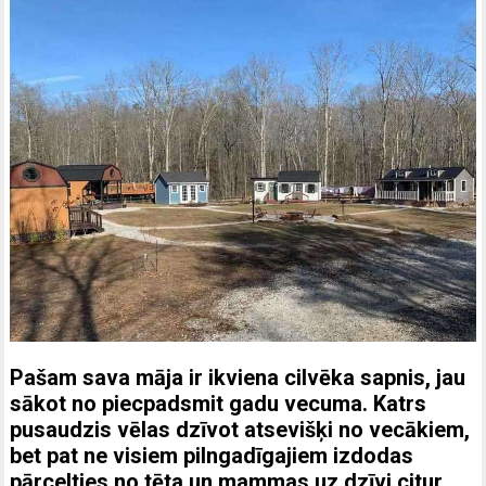
Pašam sava māja ir ikviena cilvēka sapnis, jau
sākot no piecpadsmit gadu vecuma. Katrs
pusaudzis vēlas dzīvot atsevišķi no vecākiem,
bet pat ne visiem pilngadīgajiem izdodas
pārcelties no tēta un mammas uz dzīvi citur.