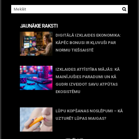
JAUNĀKIE RAKSTI
DIGITĀLĀ IZKLAIDES EKONOMIKA:
KĀPĒC BONUSI IR KĻUVUŠI PAR
NORMU TIEŠSAISTĒ
11 jūnijs, 2026
IZKLAIDES ATTĪSTĪBA MĀJĀS: KĀ
MAINĪJUŠIES PARADUMI UN KĀ
GUDRI IZVEIDOT SAVU ATPŪTAS
EKOSISTĒMU
05 maijs, 2026
LŪPU KOPŠANAS NOSLĒPUMI – KĀ
UZTURĒT LŪPAS MAIGAS?
09 marts, 2026