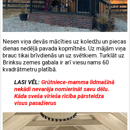
Nesen viņa devās mācīties uz koledžu un piecas
dienas nedēļā pavada kopmītnēs. Uz mājām viņa
brauc tikai brīvdienās un uz svētkiem. Turklāt uz
Brinksu zemes gabala ir arī viesu nams 60
kvadrātmetru platībā.
LASI VĒL:
Grūtniece-mamma lidmašīnā
nekādi nevarēja nomierināt savu dēlu.
Kāda sveša vīrieša rīcība pārsteidza
visus pasažierus