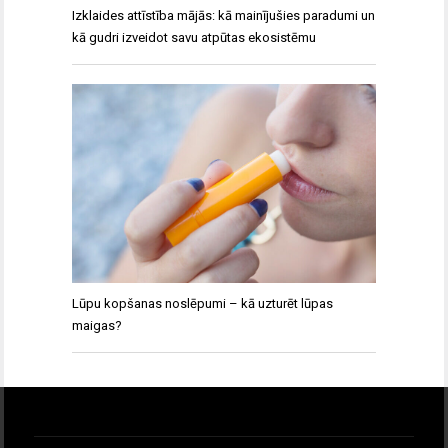
Izklaides attīstība mājās: kā mainījušies paradumi un
kā gudri izveidot savu atpūtas ekosistēmu
Lūpu kopšanas noslēpumi – kā uzturēt lūpas
maigas?