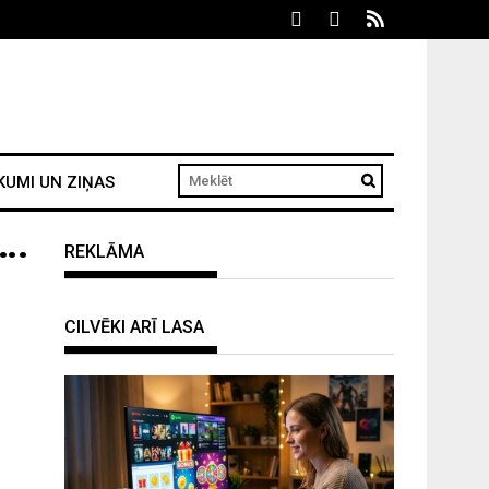
KUMI UN ZIŅAS
….
REKLĀMA
CILVĒKI ARĪ LASA