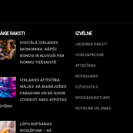
ĀKIE RAKSTI
IZVĒLNE
DIGITĀLĀ IZKLAIDES
JAUNĀKIE RAKSTI
EKONOMIKA: KĀPĒC
HOBIJI&PADOMI
BONUSI IR KĻUVUŠI PAR
NORMU TIEŠSAISTĒ
ATTIECĪBAS
jūnijs, 2026
INTERESANTI
IZKLAIDES ATTĪSTĪBA
MĀJĀS: KĀ MAINĪJUŠIES
DZĪVESSTILS
PARADUMI UN KĀ GUDRI
MODE&SKAISTUMS
IZVEIDOT SAVU ATPŪTAS
ISTĒMU
NOTIKUMI UN ZIŅAS
maijs, 2026
LŪPU KOPŠANAS
NOSLĒPUMI – KĀ