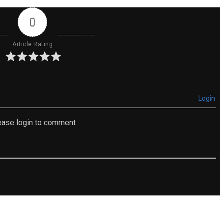
0
Article Rating
Login
ease login to comment