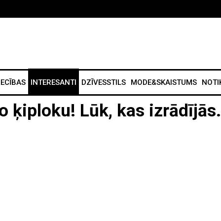
IECĪBAS
INTERESANTI
DZĪVESSTILS
MODE&SKAISTUMS
NOTI
o ķiploku! Lūk, kas izrādījās