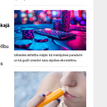
ākajā
lību.
Izklaides attīstība mājās: kā mainījušies paradumi
un kā gudri izveidot savu atpūtas ekosistēmu
ās