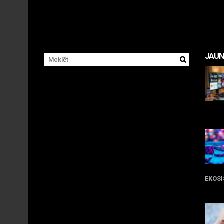
JAUN
11 
EKOS
05 