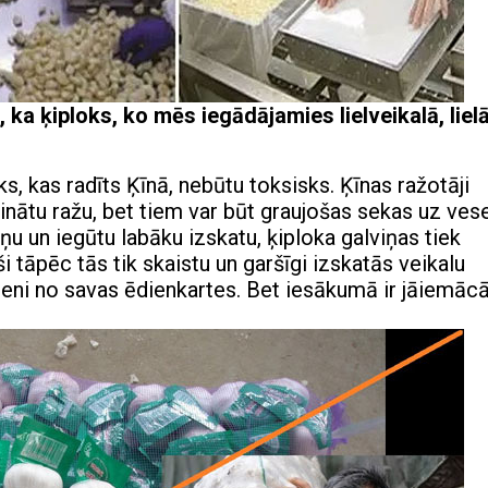
 ka ķiploks, ko mēs iegādājamies lielveikalā, liel
s, kas radīts Ķīnā, nebūtu toksisks. Ķīnas ražotāji
inātu ražu, bet tiem var būt graujošas sekas uz vese
iņu un iegūtu labāku izskatu, ķiploka galviņas tiek
 tāpēc tās tik skaistu un garšīgi izskatās veikalu
rzeni no savas ēdienkartes. Bet iesākumā ir jāiemāc