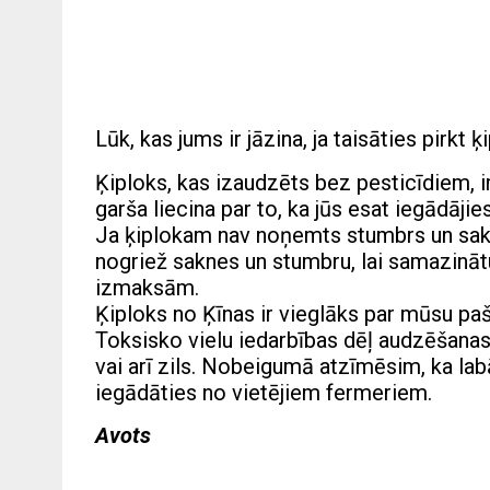
Lūk, kas jums ir jāzina, ja taisāties pirkt ķ
Ķiploks, kas izaudzēts bez pesticīdiem, 
garša liecina par to, ka jūs esat iegādājie
Ja ķiplokam nav noņemts stumbrs un sakne
nogriež saknes un stumbru, lai samazinā
izmaksām.
Ķiploks no Ķīnas ir vieglāks par mūsu pa
Toksisko vielu iedarbības dēļ audzēšanas 
vai arī zils. Nobeigumā atzīmēsim, ka labā
iegādāties no vietējiem fermeriem.
Avots