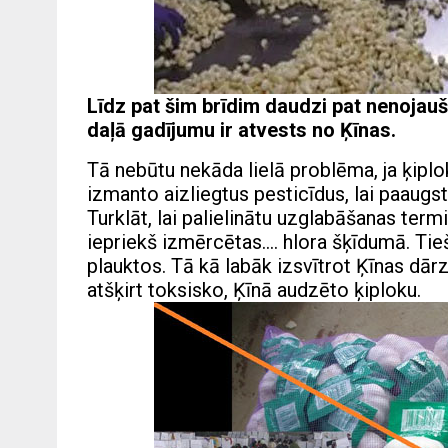
Līdz pat šim brīdim daudzi pat nenojauš,
daļā gadījumu ir atvests no Ķīnas.
Tā nebūtu nekāda lielā problēma, ja ķiplok
izmanto aizliegtus pesticīdus, lai paaugst
Turklāt, lai palielinātu uzglabāšanas term
iepriekš izmērcētas…. hlora šķīdumā. Tieši
plauktos. Tā kā labāk izsvītrot Ķīnas dā
atšķirt toksisko, Ķīnā audzēto ķiploku.