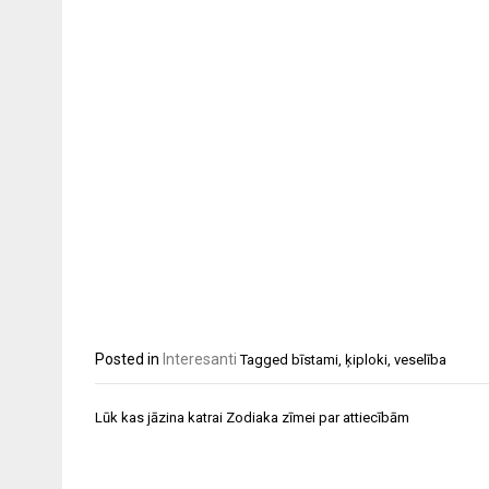
Posted in
Interesanti
Tagged
bīstami
,
ķiploki
,
veselība
Ziņu
Lūk kas jāzina katrai Zodiaka zīmei par attiecībām
izvēlne