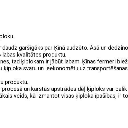
iploku.
ir daudz garšīgāks par Ķīnā audzēto. Asā un dedzin
s labas kvalitātes produktu.
s, tad ķiplokam ir jābūt labam. Ķīnas fermeri biež
tu ķiploka svaru un ieekonomētu uz transportēšanas
šu produktu.
procesā un karstās apstrādes dēļ ķiploks var palik
kais veids, kā izmantot visas ķiploka īpašības, ir t