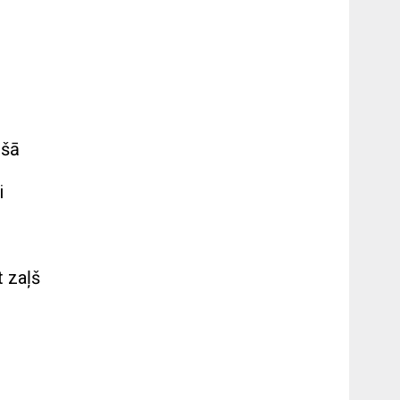
ošā
i
t zaļš
o