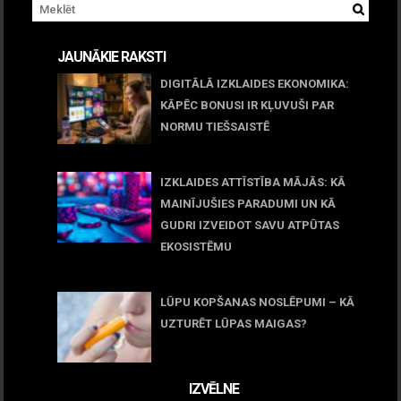
JAUNĀKIE RAKSTI
DIGITĀLĀ IZKLAIDES EKONOMIKA:
KĀPĒC BONUSI IR KĻUVUŠI PAR
NORMU TIEŠSAISTĒ
11 jūnijs, 2026
IZKLAIDES ATTĪSTĪBA MĀJĀS: KĀ
MAINĪJUŠIES PARADUMI UN KĀ
GUDRI IZVEIDOT SAVU ATPŪTAS
EKOSISTĒMU
05 maijs, 2026
LŪPU KOPŠANAS NOSLĒPUMI – KĀ
UZTURĒT LŪPAS MAIGAS?
09 marts, 2026
IZVĒLNE