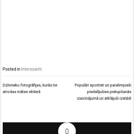
Posted in
Interesanti
Ziņu
Dzīvnieku fotogrāfijas, kurās tie
Populāri sportisti un paralimpieši
izvēlne
atrodas mātes vēderā
piedalījušies pietupšanās
izaicinājumā un atklājuši izstādi
0