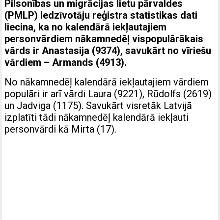
Pilsonības un migrācijas lietu pārvaldes
(PMLP) Iedzīvotāju reģistra statistikas dati
liecina, ka no kalendārā iekļautajiem
personvārdiem nākamnedēļ vispopulārākais
vārds ir Anastasija (9374), savukārt no vīriešu
vārdiem – Armands (4913).
No nākamnedēļ kalendārā iekļautajiem vārdiem
populāri ir arī vārdi Laura (9221), Rūdolfs (2619)
un Jadviga (1175). Savukārt visretāk Latvijā
izplatīti tādi nākamnedēļ kalendārā iekļauti
personvārdi kā Mirta (17).