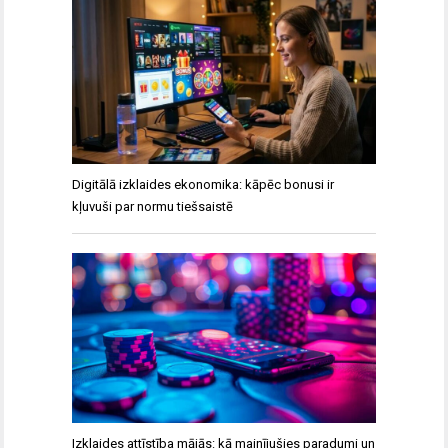
Digitālā izklaides ekonomika: kāpēc bonusi ir
kļuvuši par normu tiešsaistē
Izklaides attīstība mājās: kā mainījušies paradumi un