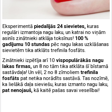
Eksperimentā
piedalījās 24 sievietes,
kuras
regulāri izmantoja nagu laku, un katrai no viņām
asinīs zinātnieki atklāja toksīnus!
100 %
gadījumu 10 stundas
pēc nagu lakas uzklāšanas
sievietēm tika atklāts trefinila fosfāts.
Zinātnieki izpētīja arī 10
vispopulārākās nagu
lakas firmas,
un 8 no tām tika atklāta šī bīstamā
sastāvdaļa! Un vēl, 2 no 8 zīmoliem
trefinila
fosfāts
pat netika norādīts sastāvā. Tas nozīmē,
ka lielākā daļa sieviešu, kuras izmanto nagu laku,
pat nenojauš,
kā kaitē pašas savai veselībai!