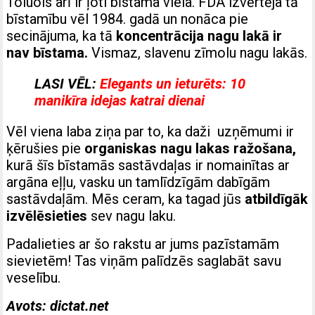
Toluols arī ir ļoti bīstama viela. FDA izvērtēja tā
bīstamību vēl 1984. gadā un nonāca pie
secinājuma, ka tā
koncentrācija nagu lakā ir
nav bīstama.
Vismaz, slavenu zīmolu nagu lakās.
LASI VĒL:
Elegants un ieturēts: 10
manikīra idejas katrai dienai
Vēl viena laba ziņa par to, ka daži uzņēmumi ir
ķērušies pie
organiskas nagu lakas ražošana,
kurā šīs bīstamās sastāvdaļas ir nomainītas ar
argāna eļļu, vasku un tamlīdzīgām dabīgām
sastāvdaļām. Mēs ceram, ka tagad jūs
atbildīgāk
izvēlēsieties
sev nagu laku.
Padalieties ar šo rakstu ar jums pazīstamām
sievietēm! Tas viņām palīdzēs saglabāt savu
veselību.
Avots: dictat.net