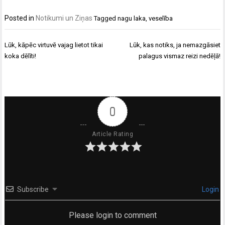
Posted in
Notikumi un Ziņas
Tagged
nagu laka
,
veselība
Ziņu
Lūk, kāpēc virtuvē vajag lietot tikai
Lūk, kas notiks, ja nemazgāsiet
izvēlne
koka dēlīti!
palagus vismaz reizi nedēļā!
0
Article Rating
Subscribe
Login
Please login to comment