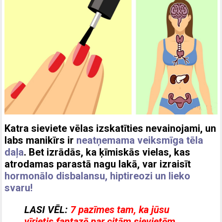
Katra sieviete vēlas izskatīties nevainojami, un
labs manikīrs ir
neatņemama veiksmīga tēla
daļa
. Bet izrādās, ka ķīmiskās vielas, kas
atrodamas parastā nagu lakā, var izraisīt
hormonālo disbalansu, hiptireozi un lieko
svaru!
LASI VĒL:
7 pazīmes tam, ka jūsu
vīrietis fantazē par citām sievietēm