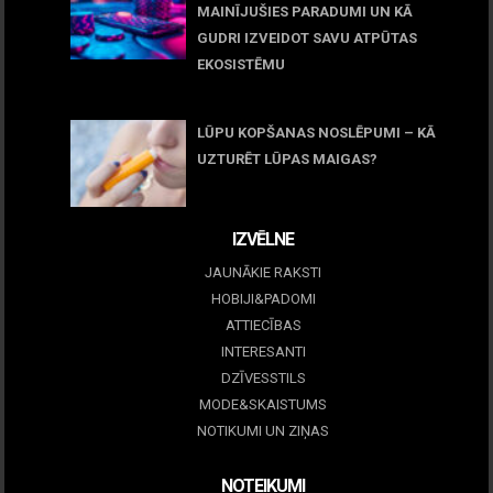
MAINĪJUŠIES PARADUMI UN KĀ
GUDRI IZVEIDOT SAVU ATPŪTAS
EKOSISTĒMU
05 maijs, 2026
LŪPU KOPŠANAS NOSLĒPUMI – KĀ
UZTURĒT LŪPAS MAIGAS?
09 marts, 2026
IZVĒLNE
JAUNĀKIE RAKSTI
HOBIJI&PADOMI
ATTIECĪBAS
INTERESANTI
DZĪVESSTILS
MODE&SKAISTUMS
NOTIKUMI UN ZIŅAS
NOTEIKUMI