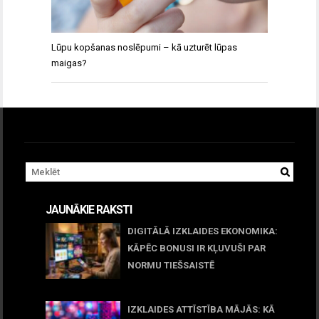
Lūpu kopšanas noslēpumi – kā uzturēt lūpas
maigas?
JAUNĀKIE RAKSTI
DIGITĀLĀ IZKLAIDES EKONOMIKA:
KĀPĒC BONUSI IR KĻUVUŠI PAR
NORMU TIEŠSAISTĒ
11 jūnijs, 2026
IZKLAIDES ATTĪSTĪBA MĀJĀS: KĀ