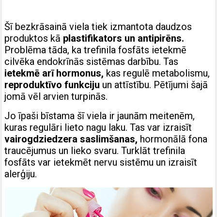
Šī bezkrāsainā viela tiek izmantota daudzos
produktos kā
plastifikators un antipirēns.
Problēma tāda, ka trefinila fosfāts ietekmē
cilvēka endokrīnās sistēmas darbību. Tas
ietekmē arī hormonus,
kas regulē metabolismu,
reproduktīvo funkciju
un attīstību. Pētījumi šajā
jomā vēl arvien turpinās.
Jo īpaši bīstama šī viela ir jaunām meitenēm,
kuras regulāri lieto nagu laku. Tas var izraisīt
vairogdziedzera saslimšanas,
hormonālā fona
traucējumus un lieko svaru. Turklāt trefinila
fosfāts var ietekmēt nervu sistēmu un izraisīt
alerģiju.