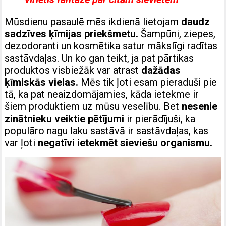
Mūsdienu pasaulē mēs ikdienā lietojam
daudz
sadzīves ķīmijas priekšmetu.
Šampūni, ziepes,
dezodoranti un kosmētika satur mākslīgi radītas
sastāvdaļas. Un ko gan teikt, ja pat pārtikas
produktos visbiežāk var atrast
dažādas
ķīmiskās vielas.
Mēs tik ļoti esam pieraduši pie
tā, ka pat neaizdomājamies, kāda ietekme ir
šiem produktiem uz mūsu veselību. Bet
nesenie
zinātnieku veiktie pētījumi
ir pierādījuši, ka
populāro nagu laku sastāvā ir sastāvdaļas, kas
var ļoti
negatīvi ietekmēt sieviešu organismu.