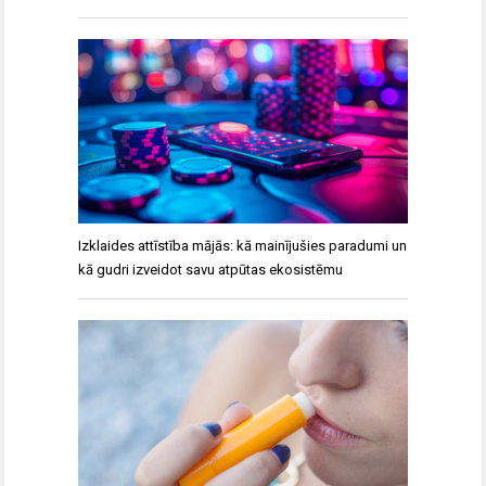
Izklaides attīstība mājās: kā mainījušies paradumi un
kā gudri izveidot savu atpūtas ekosistēmu