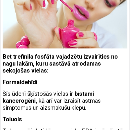
Bet trefinila fosfāta vajadzētu izvairīties no
nagu lakām, kuru sastāvā atrodamas
sekojošas vielas:
Formaldehīdi
Šīs ūdenī šķīstošās vielas ir
bīstami
kancerogēni,
kā arī var izraisīt astmas
simptomus un aizsmakušu klepu.
Toluols