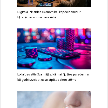
Digitālā izklaides ekonomika: kāpēc bonusi ir
kļuvuši par normu tiešsaistē
Izklaides attīstība mājās: kā mainījušies paradumi un
kā gudri izveidot savu atpūtas ekosistēmu