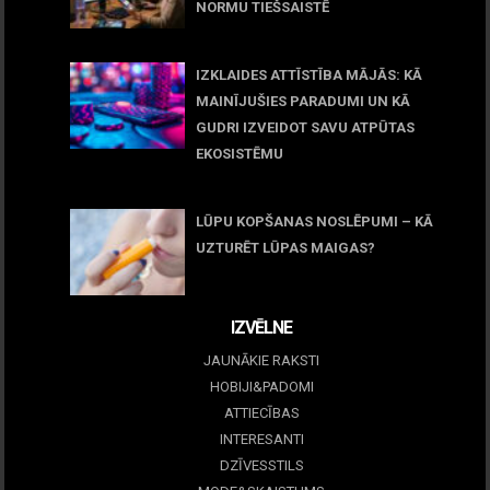
NORMU TIEŠSAISTĒ
11 jūnijs, 2026
IZKLAIDES ATTĪSTĪBA MĀJĀS: KĀ
MAINĪJUŠIES PARADUMI UN KĀ
GUDRI IZVEIDOT SAVU ATPŪTAS
EKOSISTĒMU
05 maijs, 2026
LŪPU KOPŠANAS NOSLĒPUMI – KĀ
UZTURĒT LŪPAS MAIGAS?
09 marts, 2026
IZVĒLNE
JAUNĀKIE RAKSTI
HOBIJI&PADOMI
ATTIECĪBAS
INTERESANTI
DZĪVESSTILS