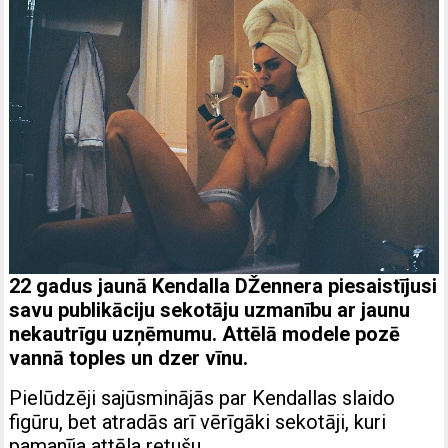
22 gadus jaunā Kendalla DŽennera piesaistījusi
savu publikāciju sekotāju uzmanību ar jaunu
nekautrīgu uzņēmumu. Attēlā modele pozē
vannā toples un dzer vīnu.
Pielūdzēji sajūsminājās par Kendallas slaido
figūru, bet atradās arī vērīgāki sekotāji, kuri
pamanīja attēla retušu.