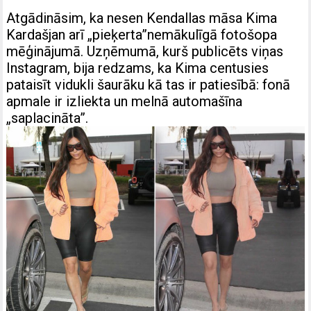
Atgādināsim, ka nesen Kendallas māsa Kima
Kardašjan arī „pieķerta”nemākulīgā fotošopa
mēģinājumā. Uzņēmumā, kurš publicēts viņas
Instagram, bija redzams, ka Kima centusies
pataisīt vidukli šaurāku kā tas ir patiesībā: fonā
apmale ir izliekta un melnā automašīna
„saplacināta”.