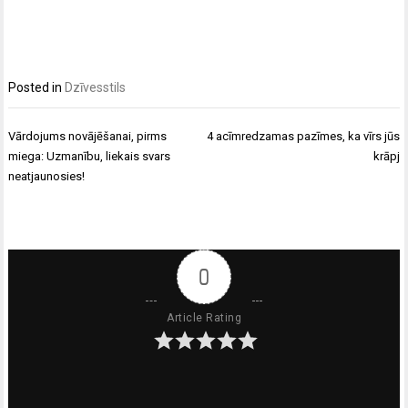
Posted in
Dzīvesstils
Ziņu
Vārdojums novājēšanai, pirms
4 acīmredzamas pazīmes, ka vīrs jūs
izvēlne
miega: Uzmanību, liekais svars
krāpj
neatjaunosies!
0
Article Rating