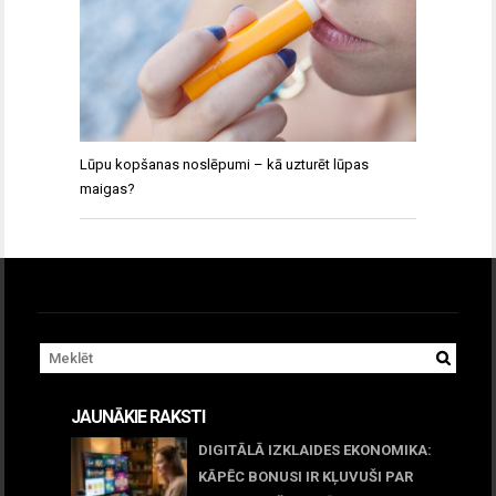
Lūpu kopšanas noslēpumi – kā uzturēt lūpas
maigas?
JAUNĀKIE RAKSTI
DIGITĀLĀ IZKLAIDES EKONOMIKA:
KĀPĒC BONUSI IR KĻUVUŠI PAR