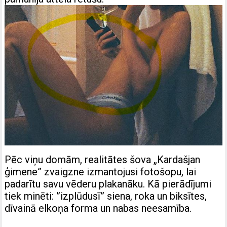
Pēc viņu domām, realitātes šova „Kardašjan
ģimene” zvaigzne izmantojusi fotošopu, lai
padarītu savu vēderu plakanāku. Kā pierādījumi
tiek minēti: ”izplūdusī” siena, roka un biksītes,
dīvainā elkoņa forma un nabas neesamība.