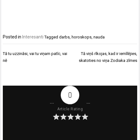
Posted in
Interesanti
Tagged
darbs
,
horoskops
,
nauda
Ziņu
Tā tu uzzināsi, vai tu viņam patīc, vai
Tā viņš rīkojas, kad ir iemīlējies,
izvēlne
nē
skatoties no viņa Zodiaka zīmes
0
Article Rating