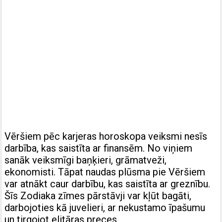
Vēršiem pēc karjeras horoskopa veiksmi nesīs
darbība, kas saistīta ar finansēm. No viņiem
sanāk veiksmīgi baņķieri, grāmatveži,
ekonomisti. Tāpat naudas plūsma pie Vēršiem
var atnākt caur darbību, kas saistīta ar greznību.
Šīs Zodiaka zīmes pārstāvji var kļūt bagāti,
darbojoties kā juvelieri, ar nekustamo īpašumu
un tirgojot elitāras preces.