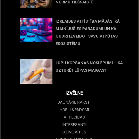
NORMU TIEŠSAISTĒ
11 jūnijs, 2026
IZKLAIDES ATTĪSTĪBA MĀJĀS: KĀ
MAINĪJUŠIES PARADUMI UN KĀ
GUDRI IZVEIDOT SAVU ATPŪTAS
EKOSISTĒMU
05 maijs, 2026
LŪPU KOPŠANAS NOSLĒPUMI – KĀ
UZTURĒT LŪPAS MAIGAS?
09 marts, 2026
IZVĒLNE
JAUNĀKIE RAKSTI
HOBIJI&PADOMI
ATTIECĪBAS
INTERESANTI
DZĪVESSTILS