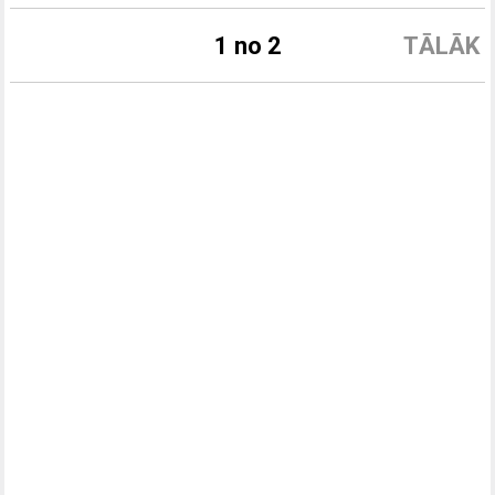
1 no 2
TĀLĀK