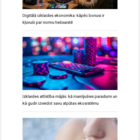
Digitālā izklaides ekonomika: kāpēc bonusi ir
kļuvuši par normu tiešsaistē
Izklaides attīstība mājās: kā mainījušies paradumi un
kā gudri izveidot savu atpūtas ekosistēmu