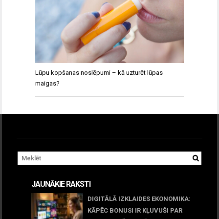
Lūpu kopšanas noslēpumi – kā uzturēt lūpas
maigas?
JAUNĀKIE RAKSTI
DIGITĀLĀ IZKLAIDES EKONOMIKA:
KĀPĒC BONUSI IR KĻUVUŠI PAR