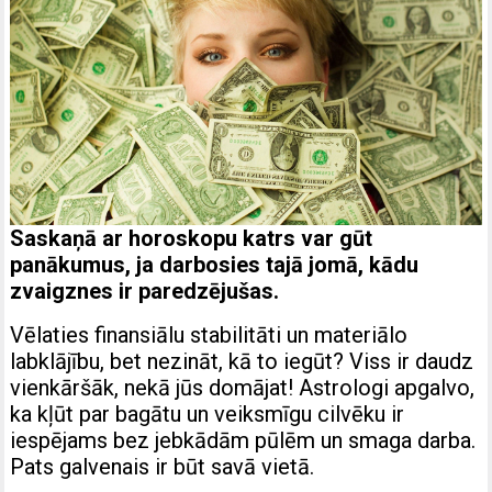
Saskaņā ar horoskopu katrs var gūt
panākumus, ja darbosies tajā jomā, kādu
zvaigznes ir paredzējušas.
Vēlaties finansiālu stabilitāti un materiālo
labklājību, bet nezināt, kā to iegūt? Viss ir daudz
vienkāršāk, nekā jūs domājat! Astrologi apgalvo,
ka kļūt par bagātu un veiksmīgu cilvēku ir
iespējams bez jebkādām pūlēm un smaga darba.
Pats galvenais ir būt savā vietā.