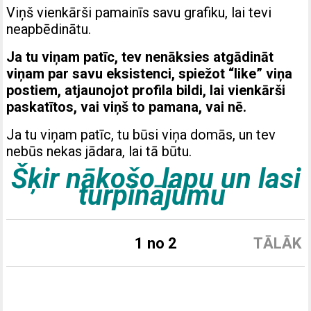
Viņš vienkārši pamainīs savu grafiku, lai tevi
neapbēdinātu.
Ja tu viņam patīc, tev nenāksies atgādināt
viņam par savu eksistenci, spiežot “like” viņa
postiem, atjaunojot profila bildi, lai vienkārši
paskatītos, vai viņš to pamana, vai nē.
Ja tu viņam patīc, tu būsi viņa domās, un tev
nebūs nekas jādara, lai tā būtu.
Šķir nākošo lapu un lasi
turpinājumu
1 no 2
TĀLĀK