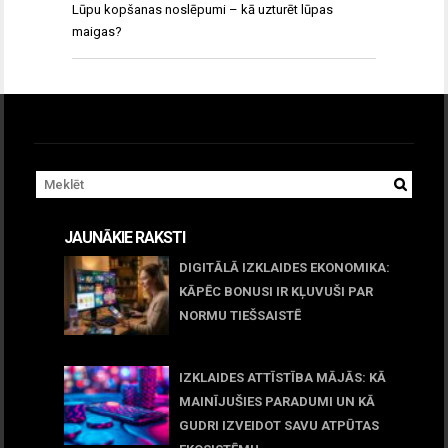
Lūpu kopšanas noslēpumi – kā uzturēt lūpas
maigas?
JAUNĀKIE RAKSTI
DIGITĀLĀ IZKLAIDES EKONOMIKA:
KĀPĒC BONUSI IR KĻUVUŠI PAR
NORMU TIEŠSAISTĒ
11 jūnijs, 2026
IZKLAIDES ATTĪSTĪBA MĀJĀS: KĀ
MAINĪJUŠIES PARADUMI UN KĀ
GUDRI IZVEIDOT SAVU ATPŪTAS