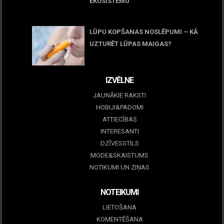
EKOSISTĒMU
05 maijs, 2026
LŪPU KOPŠANAS NOSLĒPUMI – KĀ
UZTURĒT LŪPAS MAIGAS?
09 marts, 2026
IZVĒLNE
JAUNĀKIE RAKSTI
HOBIJI&PADOMI
ATTIECĪBAS
INTERESANTI
DZĪVESSTILS
MODE&SKAISTUMS
NOTIKUMI UN ZIŅAS
NOTEIKUMI
LIETOŠANA
KOMENTĒŠANA