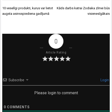
Ziņu
10 veselīgi produkti, kurus var lietot
Kāds darbs katrai Zodiaka zīmei būs
izvēlne
augsta asinsspiediena gadījumā
visienesīgākais
0
Article Rating
Subscribe
Login
Please login to comment
0
COMMENTS