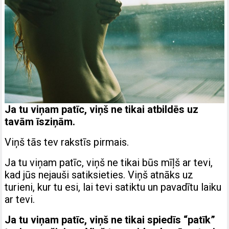
Ja tu viņam patīc, viņš ne tikai atbildēs uz
tavām īsziņām.
Viņš tās tev rakstīs pirmais.
Ja tu viņam patīc, viņš ne tikai būs mīļš ar tevi,
kad jūs nejauši satiksieties. Viņš atnāks uz
turieni, kur tu esi, lai tevi satiktu un pavadītu laiku
ar tevi.
Ja tu viņam patīc, viņš ne tikai spiedīs “patīk”