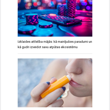
Izklaides attīstība mājās: kā mainījušies paradumi un
kā gudri izveidot savu atpūtas ekosistēmu