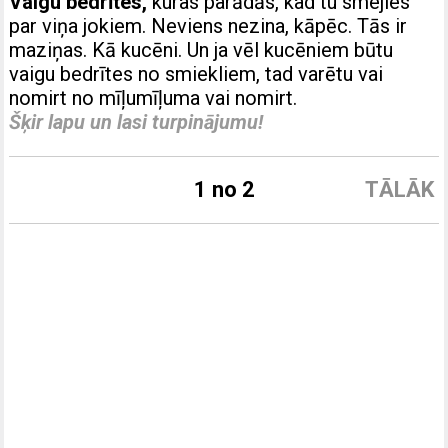
Vaigu bedrītes,
kuras parādās, kad tu smejies
par viņa jokiem. Neviens nezina, kāpēc. Tās ir
maziņas. Kā kucēni. Un ja vēl kucēniem būtu
vaigu bedrītes no smiekliem, tad varētu vai
nomirt no mīļumīļuma vai nomirt.
Šķir lapu un lasi turpinājumu!
1 no 2
TĀLĀK