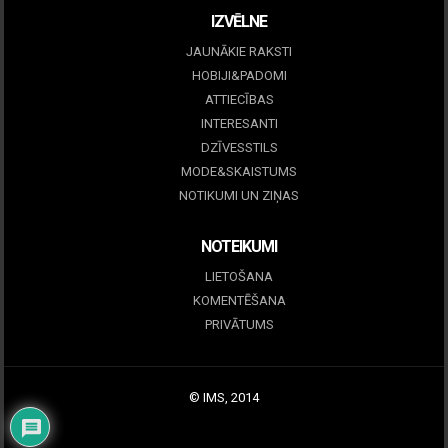
IZVĒLNE
JAUNĀKIE RAKSTI
HOBIJI&PADOMI
ATTIECĪBAS
INTERESANTI
DZĪVESSTILS
MODE&SKAISTUMS
NOTIKUMI UN ZIŅAS
NOTEIKUMI
LIETOŠANA
KOMENTĒŠANA
PRIVĀTUMS
© IMS, 2014
|
Profitmag by