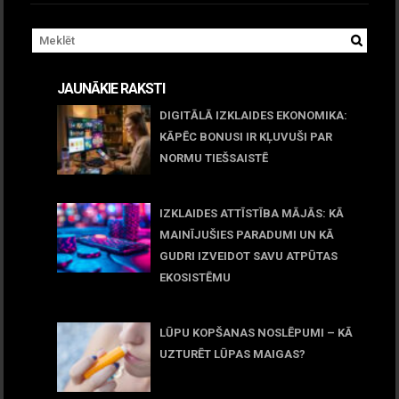
JAUNĀKIE RAKSTI
DIGITĀLĀ IZKLAIDES EKONOMIKA:
KĀPĒC BONUSI IR KĻUVUŠI PAR
NORMU TIEŠSAISTĒ
11 jūnijs, 2026
IZKLAIDES ATTĪSTĪBA MĀJĀS: KĀ
MAINĪJUŠIES PARADUMI UN KĀ
GUDRI IZVEIDOT SAVU ATPŪTAS
EKOSISTĒMU
05 maijs, 2026
LŪPU KOPŠANAS NOSLĒPUMI – KĀ
UZTURĒT LŪPAS MAIGAS?
09 marts, 2026