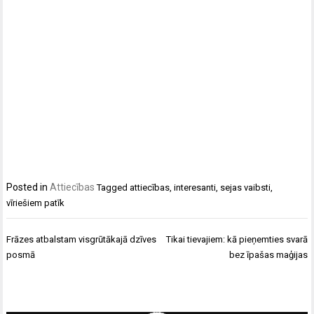
Posted in
Attiecības
Tagged
attiecības
,
interesanti
,
sejas vaibsti
,
vīriešiem patīk
Ziņu
Frāzes atbalstam visgrūtākajā dzīves
Tikai tievajiem: kā pieņemties svarā
izvēlne
posmā
bez īpašas maģijas