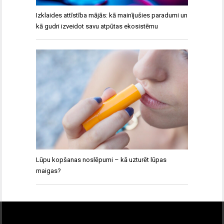
Izklaides attīstība mājās: kā mainījušies paradumi un
kā gudri izveidot savu atpūtas ekosistēmu
Lūpu kopšanas noslēpumi – kā uzturēt lūpas
maigas?