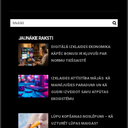
JAUNĀKIE RAKSTI
DIGITĀLĀ IZKLAIDES EKONOMIKA:
KĀPĒC BONUSI IR KĻUVUŠI PAR
NORMU TIEŠSAISTĒ
11 jūnijs, 2026
IZKLAIDES ATTĪSTĪBA MĀJĀS: KĀ
MAINĪJUŠIES PARADUMI UN KĀ
GUDRI IZVEIDOT SAVU ATPŪTAS
EKOSISTĒMU
05 maijs, 2026
LŪPU KOPŠANAS NOSLĒPUMI – KĀ
UZTURĒT LŪPAS MAIGAS?