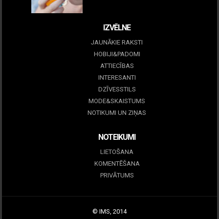
09 marts, 2026
IZVĒLNE
JAUNĀKIE RAKSTI
HOBIJI&PADOMI
ATTIECĪBAS
INTERESANTI
DZĪVESSTILS
MODE&SKAISTUMS
NOTIKUMI UN ZIŅAS
NOTEIKUMI
LIETOŠANA
KOMENTĒŠANA
PRIVĀTUMS
© IMS, 2014