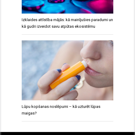
Izklaides attīstība mājās: kā mainījušies paradumi un
kā gudri izveidot savu atpūtas ekosistēmu
Lūpu kopšanas noslēpumi – kā uzturēt lūpas
maigas?