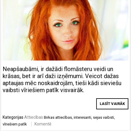
Neapšaubāmi, ir dažādi flomāsteru veidi un
krāsas, bet ir arī daži izņēmumi. Veicot dažas
aptaujas mēc noskaidrojām, tieši kādi sieviešu
vaibsti vīriešiem patīk visvairāk.
LASĪT VAIRĀK
Kategorijas
Attiecības
Birkas
attiecības
,
interesanti
,
sejas vaibsti
,
Komentē
vīriešiem patīk