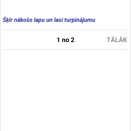
Šķir nākošo lapu un lasi turpinājumu
1 no 2
TĀLĀK