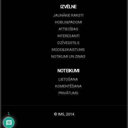
IZVĒLNE
JAUNĀKIE RAKSTI
HOBIJI&PADOMI
ATTIECĪBAS
INTERESANTI
DZĪVESSTILS
MODE&SKAISTUMS
NOTIKUMI UN ZIŅAS
NOTEIKUMI
LIETOŠANA
KOMENTĒŠANA
PRIVĀTUMS
1
© IMS, 2014
|
Profitmag by