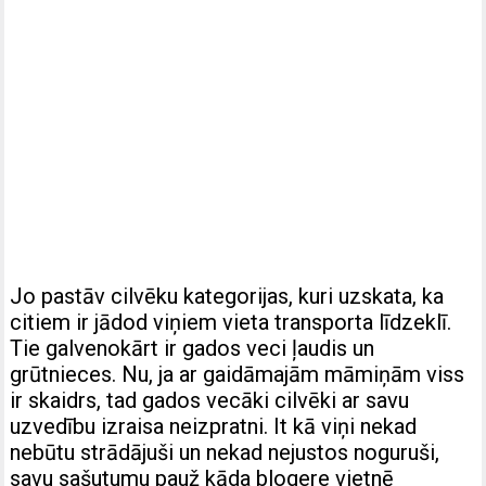
Jo pastāv cilvēku kategorijas, kuri uzskata, ka
citiem ir jādod viņiem vieta transporta līdzeklī.
Tie galvenokārt ir gados veci ļaudis un
grūtnieces. Nu, ja ar gaidāmajām māmiņām viss
ir skaidrs, tad gados vecāki cilvēki ar savu
uzvedību izraisa neizpratni. It kā viņi nekad
nebūtu strādājuši un nekad nejustos noguruši,
savu sašutumu pauž kāda blogere vietnē