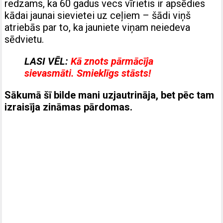
redzams, ka 60 gadus vecs vīrietis ir apsēdies
kādai jaunai sievietei uz ceļiem – šādi viņš
atriebās par to, ka jauniete viņam neiedeva
sēdvietu.
LASI VĒL:
Kā znots pārmācīja
sievasmāti. Smieklīgs stāsts!
Sākumā šī bilde mani uzjautrināja, bet pēc tam
izraisīja zināmas pārdomas.