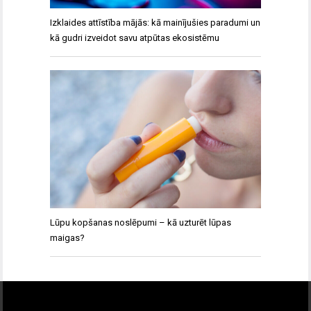
Izklaides attīstība mājās: kā mainījušies paradumi un
kā gudri izveidot savu atpūtas ekosistēmu
Lūpu kopšanas noslēpumi – kā uzturēt lūpas
maigas?