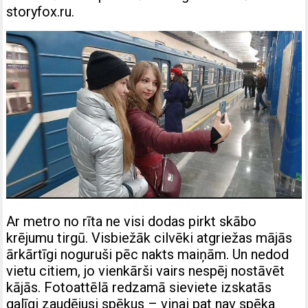
storyfox.ru.
Ar metro no rīta ne visi dodas pirkt skābo
krējumu tirgū. Visbiežāk cilvēki atgriežas mājās
ārkārtīgi noguruši pēc nakts maiņām. Un nedod
vietu citiem, jo vienkārši vairs nespēj nostāvēt
kājās. Fotoattēlā redzamā sieviete izskatās
galīgi zaudējusi spēkus – viņai pat nav spēka