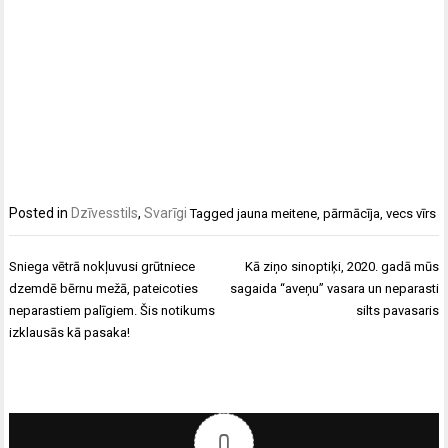
Posted in
Dzīvesstils
,
Svarīgi
Tagged
jauna meitene
,
pārmācīja
,
vecs vīrs
Ziņu
Sniega vētrā nokļuvusi grūtniece
Kā ziņo sinoptiķi, 2020. gadā mūs
izvēlne
dzemdē bērnu mežā, pateicoties
sagaida “aveņu” vasara un neparasti
neparastiem palīgiem. Šis notikums
silts pavasaris
izklausās kā pasaka!
0