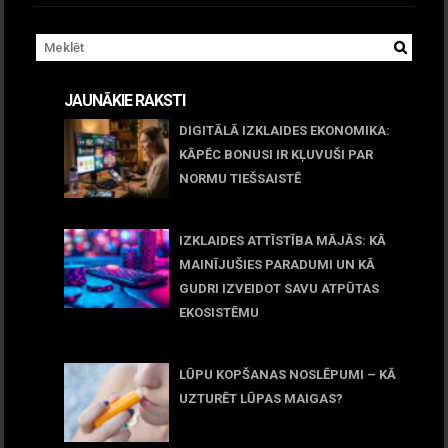
JAUNĀKIE RAKSTI
DIGITĀLĀ IZKLAIDES EKONOMIKA:
KĀPĒC BONUSI IR KĻUVUŠI PAR
NORMU TIEŠSAISTĒ
11 jūnijs, 2026
IZKLAIDES ATTĪSTĪBA MĀJĀS: KĀ
MAINĪJUŠIES PARADUMI UN KĀ
GUDRI IZVEIDOT SAVU ATPŪTAS
EKOSISTĒMU
05 maijs, 2026
LŪPU KOPŠANAS NOSLĒPUMI – KĀ
UZTURĒT LŪPAS MAIGAS?
09 marts, 2026