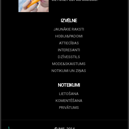
09 marts, 2026
IZVĒLNE
JAUNĀKIE RAKSTI
HOBIJI&PADOMI
ATTIECĪBAS
INTERESANTI
DZĪVESSTILS
MODE&SKAISTUMS
NOTIKUMI UN ZIŅAS
NOTEIKUMI
LIETOŠANA
KOMENTĒŠANA
PRIVĀTUMS
1
© IMS, 2014