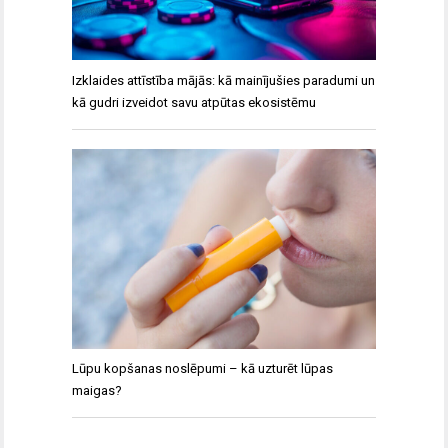
Izklaides attīstība mājās: kā mainījušies paradumi un
kā gudri izveidot savu atpūtas ekosistēmu
Lūpu kopšanas noslēpumi – kā uzturēt lūpas
maigas?