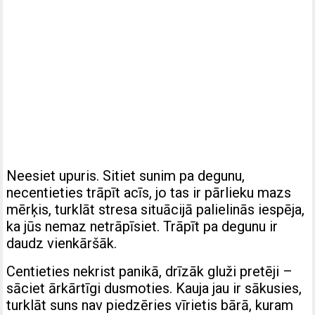
Neesiet upuris. Sitiet sunim pa degunu,
necentieties trāpīt acīs, jo tas ir pārlieku mazs
mērķis, turklāt stresa situācijā palielinās iespēja,
ka jūs nemaz netrāpīsiet. Trāpīt pa degunu ir
daudz vienkāršāk.
Centieties nekrist panikā, drīzāk gluži pretēji –
sāciet ārkārtīgi dusmoties. Kauja jau ir sākusies,
turklāt suns nav piedzēries vīrietis bārā, kuram