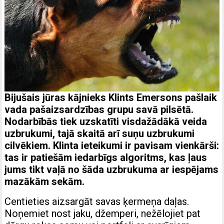
Bijušais jūras kājnieks Klints Emersons pašlaik
vada pašaizsardzības grupu savā pilsētā.
Nodarbībās tiek uzskatīti visdažādākā veida
uzbrukumi, tajā skaitā arī suņu uzbrukumi
cilvēkiem. Klinta ieteikumi ir pavisam vienkārši:
tas ir patiešām iedarbīgs algoritms, kas ļaus
jums tikt vaļā no šāda uzbrukuma ar iespējams
mazākām sekām.
Centieties aizsargāt savas ķermeņa daļas.
Noņemiet nost jaku, džemperi, nežēlojiet pat