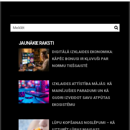
JAUNĀKIE RAKSTI
DIGITĀLĀ IZKLAIDES EKONOMIKA:
KĀPĒC BONUSI IR KĻUVUŠI PAR
NORMU TIEŠSAISTĒ
11 jūnijs, 2026
IZKLAIDES ATTĪSTĪBA MĀJĀS: KĀ
MAINĪJUŠIES PARADUMI UN KĀ
GUDRI IZVEIDOT SAVU ATPŪTAS
EKOSISTĒMU
05 maijs, 2026
LŪPU KOPŠANAS NOSLĒPUMI – KĀ
UZTURĒT LŪPAS MAIGAS?