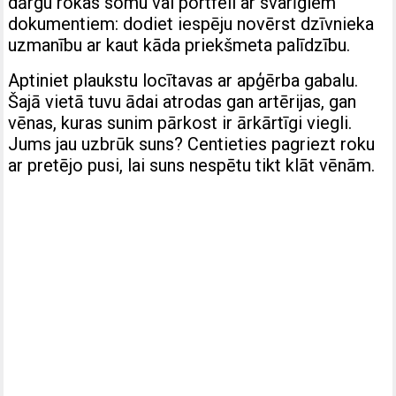
dārgu rokas somu vai portfeli ar svarīgiem
dokumentiem: dodiet iespēju novērst dzīvnieka
uzmanību ar kaut kāda priekšmeta palīdzību.
Aptiniet plaukstu locītavas ar apģērba gabalu.
Šajā vietā tuvu ādai atrodas gan artērijas, gan
vēnas, kuras sunim pārkost ir ārkārtīgi viegli.
Jums jau uzbrūk suns? Centieties pagriezt roku
ar pretējo pusi, lai suns nespētu tikt klāt vēnām.