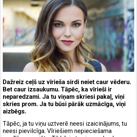
Dažreiz ceļš uz vīrieša sirdi neiet caur vēderu.
Bet caur izsaukumu. Tāpēc, ka vīrieši ir
neparedzami. Ja tu viņam skriesi pakaļ, viņi
skries prom. Ja tu būsi pārāk uzmācīga, viņi
aizbēgs.
Tāpēc, ja tu viņu uztverē neesi izaicinājums, tu
neesi pievilcīga. Vīriešiem nepieciešama