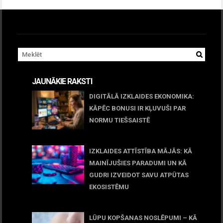
JAUNĀKIE RAKSTI
DIGITĀLĀ IZKLAIDES EKONOMIKA:
KĀPĒC BONUSI IR KĻUVUŠI PAR
NORMU TIEŠSAISTĒ
11 jūnijs, 2026
IZKLAIDES ATTĪSTĪBA MĀJĀS: KĀ
MAINĪJUŠIES PARADUMI UN KĀ
GUDRI IZVEIDOT SAVU ATPŪTAS
EKOSISTĒMU
05 maijs, 2026
LŪPU KOPŠANAS NOSLĒPUMI – KĀ