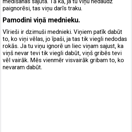
medīšanas sajūta. Tā kā, ja tu viņu nedaudz
paignorēsi, tas viņu darīs traku.
Pamodini viņā mednieku.
Vīrieši ir dzimuši mednieki. Viņiem patīk dabūt
to, ko viņi vēlas, jo īpaši, ja tas tik viegli nedodas
rokās. Ja tu viņu ignorē un liec viņam sajust, ka
viņš nevar tevi tik viegli dabūt, viņš gribēs tevi
vēl vairāk. Mēs vienmēr visvairāk gribam to, ko
nevaram dabūt.