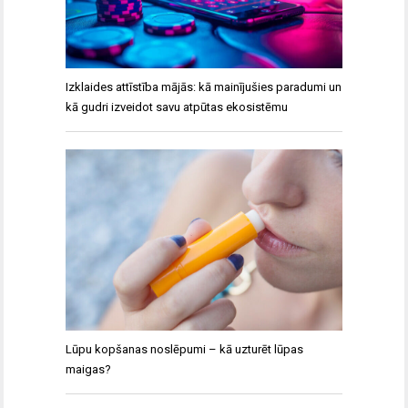
Izklaides attīstība mājās: kā mainījušies paradumi un
kā gudri izveidot savu atpūtas ekosistēmu
Lūpu kopšanas noslēpumi – kā uzturēt lūpas
maigas?