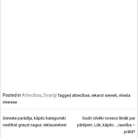
Posted in
Attiecības
,
Svarīgi
Tagged
attiecības
,
iekarot sievieti
,
vīrieša
interese
Ziņu
Sieviete parādīja, kāpēc kategoriski
Gudri cilvēki noveco lēnāk par
izvēlne
nedrīkst grauzt nagus. Ieklausieties!
pārējiem. Lūk, kāpēc… Jaunība –
prātā?