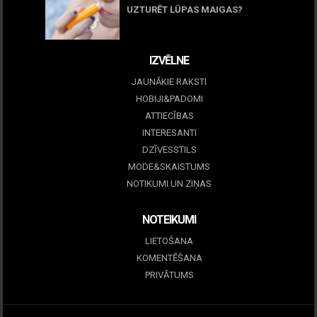
UZTURĒT LŪPAS MAIGAS?
09 marts, 2026
IZVĒLNE
JAUNĀKIE RAKSTI
HOBIJI&PADOMI
ATTIECĪBAS
INTERESANTI
DZĪVESSTILS
MODE&SKAISTUMS
NOTIKUMI UN ZIŅAS
NOTEIKUMI
LIETOŠANA
KOMENTĒŠANA
PRIVĀTUMS