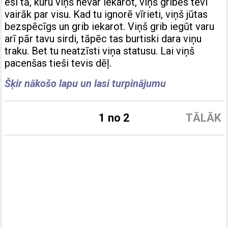
esi tā, kuru viņš nevar iekarot, viņš gribēs tevi
vairāk par visu. Kad tu ignorē vīrieti, viņš jūtas
bezspēcīgs un grib iekarot. Viņš grib iegūt varu
arī pār tavu sirdi, tāpēc tas burtiski dara viņu
traku. Bet tu neatzīsti viņa statusu. Lai viņš
pacenšas tieši tevis dēļ.
Šķir nākošo lapu un lasi turpinājumu
1 no 2
TĀLĀK