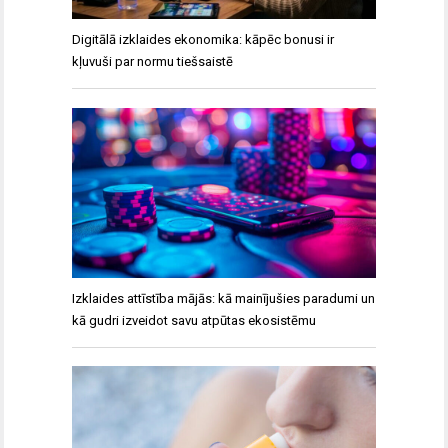
Digitālā izklaides ekonomika: kāpēc bonusi ir
kļuvuši par normu tiešsaistē
Izklaides attīstība mājās: kā mainījušies paradumi un
kā gudri izveidot savu atpūtas ekosistēmu