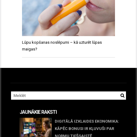
Lūpu kopšanas noslēpumi – kā uzturēt lūpas
maigas?
JAUNĀKIE RAKSTI
DIGITĀLĀ IZKLAIDES EKONOMIKA:
KĀPĒC BONUSI IR KĻUVUŠI PAR
NORMU TIEŠSAISTĒ