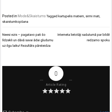
Posted in
Mode&Skaistums
Tagged
kartupelis matiem
,
sirmi mati
,
skaistumkopšana
Ziņu
Neesi ezis – pagatavo pati šo
Interneta lietotāji sašutumā par bildē
izvēlne
līdzekli un dāvā savai ādai gludumu
redzamo spoku
uz ilgu laiku! Rezultāts pārsteidza
0
Article Rating