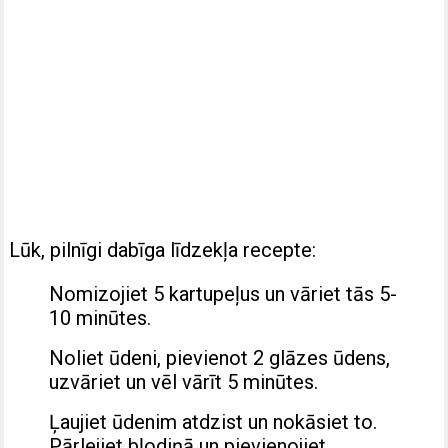
Lūk, pilnīgi dabīga līdzekļa recepte:
Nomizojiet 5 kartupeļus un vāriet tās 5-
10 minūtes.
Noliet ūdeni, pievienot 2 glāzes ūdens,
uzvāriet un vēl vārīt 5 minūtes.
Ļaujiet ūdenim atdzist un nokāsiet to.
Pārlejiet bļodiņā un pievienojiet