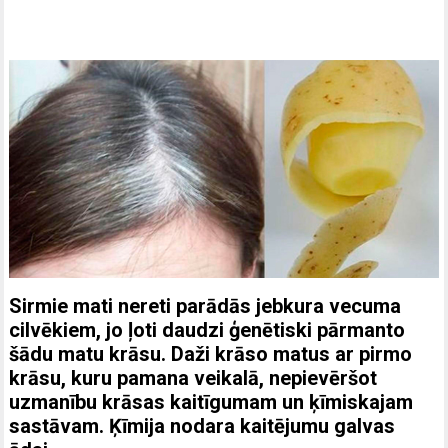
Sirmie mati nereti parādās jebkura vecuma
cilvēkiem, jo ļoti daudzi ģenētiski pārmanto
šādu matu krāsu. Daži krāso matus ar pirmo
krāsu, kuru pamana veikalā, nepievēršot
uzmanību krāsas kaitīgumam un ķīmiskajam
sastāvam. Ķīmija nodara kaitējumu galvas