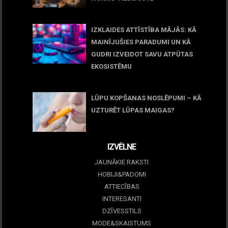
11 jūnijs, 2026
IZKLAIDES ATTĪSTĪBA MĀJĀS: KĀ
MAINĪJUŠIES PARADUMI UN KĀ
GUDRI IZVEIDOT SAVU ATPŪTAS
EKOSISTĒMU
05 maijs, 2026
LŪPU KOPŠANAS NOSLĒPUMI – KĀ
UZTURĒT LŪPAS MAIGAS?
09 marts, 2026
IZVĒLNE
JAUNĀKIE RAKSTI
HOBIJI&PADOMI
ATTIECĪBAS
INTERESANTI
DZĪVESSTILS
MODE&SKAISTUMS