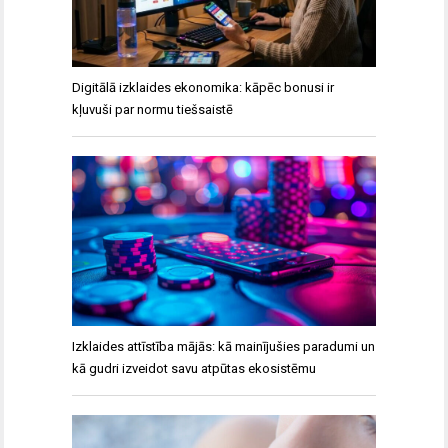
Digitālā izklaides ekonomika: kāpēc bonusi ir
kļuvuši par normu tiešsaistē
Izklaides attīstība mājās: kā mainījušies paradumi un
kā gudri izveidot savu atpūtas ekosistēmu