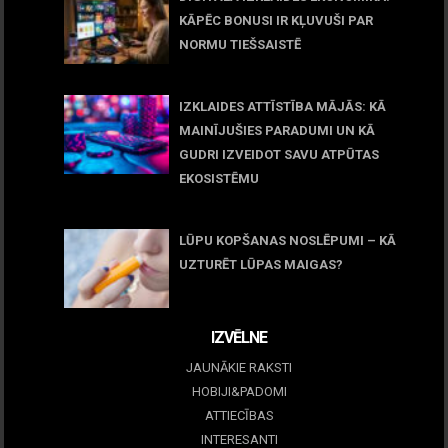
KĀPĒC BONUSI IR KĻUVUŠI PAR
NORMU TIEŠSAISTĒ
11 jūnijs, 2026
IZKLAIDES ATTĪSTĪBA MĀJĀS: KĀ
MAINĪJUŠIES PARADUMI UN KĀ
GUDRI IZVEIDOT SAVU ATPŪTAS
EKOSISTĒMU
05 maijs, 2026
LŪPU KOPŠANAS NOSLĒPUMI – KĀ
UZTURĒT LŪPAS MAIGAS?
09 marts, 2026
IZVĒLNE
JAUNĀKIE RAKSTI
HOBIJI&PADOMI
ATTIECĪBAS
INTERESANTI