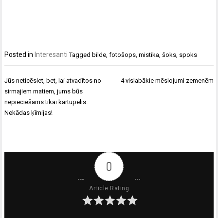
Posted in
Interesanti
Tagged
bilde
,
fotošops
,
mistika
,
šoks
,
spoks
Ziņu
Jūs neticēsiet, bet, lai atvadītos no
4 vislabākie mēslojumi zemenēm
izvēlne
sirmajiem matiem, jums būs
nepieciešams tikai kartupelis.
Nekādas ķīmijas!
0
Article Rating