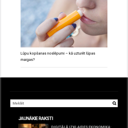
Lūpu kopšanas noslēpumi – kā uzturēt lūpas
maigas?
JAUNĀKIE RAKSTI
DIGITĀLĀ IZKLAIDES EKONOMIKA: