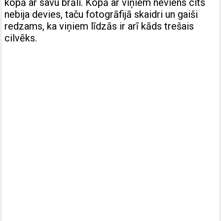
kopā ar savu brāli. Kopā ar viņiem neviens cits
nebija devies, taču fotogrāfijā skaidri un gaiši
redzams, ka viņiem līdzās ir arī kāds trešais
cilvēks.