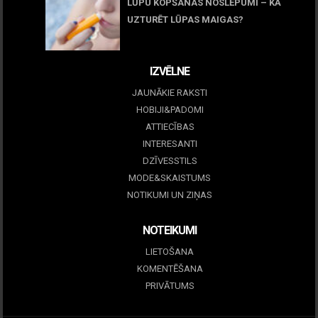
LŪPU KOPŠANAS NOSLĒPUMI – KĀ
UZTURĒT LŪPAS MAIGAS?
09 marts, 2026
IZVĒLNE
JAUNĀKIE RAKSTI
HOBIJI&PADOMI
ATTIECĪBAS
INTERESANTI
DZĪVESSTILS
MODE&SKAISTUMS
NOTIKUMI UN ZIŅAS
NOTEIKUMI
LIETOŠANA
KOMENTĒŠANA
PRIVĀTUMS