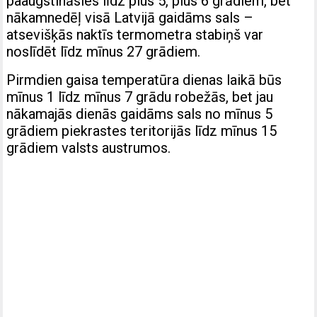
paaugstināsies līdz plus 5, plus 6 grādiem, bet
nākamnedēļ visā Latvijā gaidāms sals –
atsevišķās naktīs termometra stabiņš var
noslīdēt līdz mīnus 27 grādiem.
Pirmdien gaisa temperatūra dienas laikā būs
mīnus 1 līdz mīnus 7 grādu robežās, bet jau
nākamajās dienās gaidāms sals no mīnus 5
grādiem piekrastes teritorijās līdz mīnus 15
grādiem valsts austrumos.