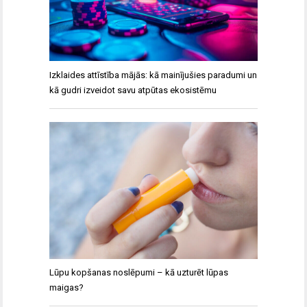
Izklaides attīstība mājās: kā mainījušies paradumi un
kā gudri izveidot savu atpūtas ekosistēmu
Lūpu kopšanas noslēpumi – kā uzturēt lūpas
maigas?