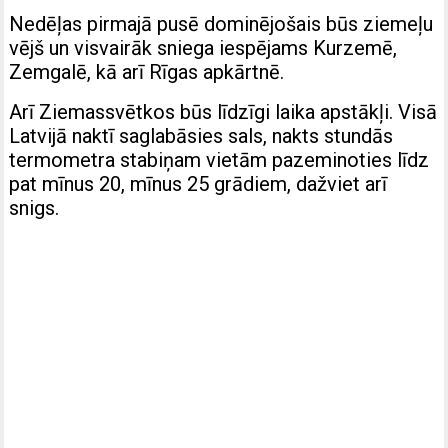
Nedēļas pirmajā pusē dominējošais būs ziemeļu
vējš un visvairāk sniega iespējams Kurzemē,
Zemgalē, kā arī Rīgas apkārtnē.
Arī Ziemassvētkos būs līdzīgi laika apstākļi. Visā
Latvijā naktī saglabāsies sals, nakts stundās
termometra stabiņam vietām pazeminoties līdz
pat mīnus 20, mīnus 25 grādiem, dažviet arī
snigs.