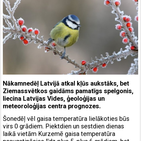
Nākamnedēļ Latvijā atkal kļūs aukstāks, bet
Ziemassvētkos gaidāms pamatīgs spelgonis,
liecina Latvijas Vides, ģeoloģijas un
meteoroloģijas centra prognozes.
Šonedēļ vēl gaisa temperatūra lielākoties būs
virs 0 grādiem. Piektdien un sestdien dienas
laikā vietām Kurzemē gaisa temperatūra