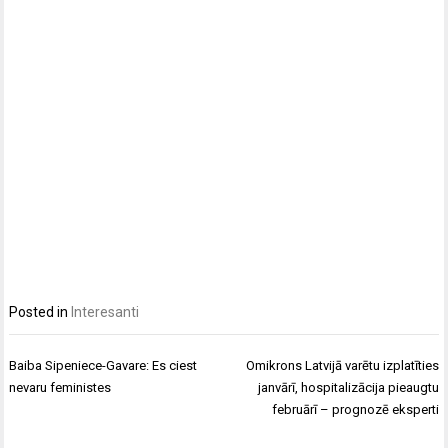
Posted in
Interesanti
Ziņu
Baiba Sipeniece-Gavare: Es ciest
Omikrons Latvijā varētu izplatīties
izvēlne
nevaru feministes
janvārī, hospitalizācija pieaugtu
februārī – prognozē eksperti