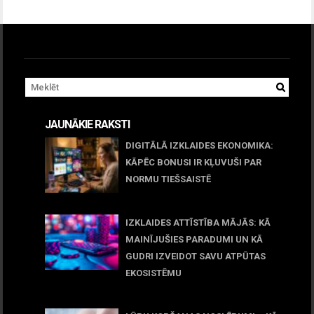
JAUNĀKIE RAKSTI
DIGITĀLĀ IZKLAIDES EKONOMIKA:
KĀPĒC BONUSI IR KĻUVUŠI PAR
NORMU TIEŠSAISTĒ
11 jūnijs, 2026
IZKLAIDES ATTĪSTĪBA MĀJĀS: KĀ
MAINĪJUŠIES PARADUMI UN KĀ
GUDRI IZVEIDOT SAVU ATPŪTAS
EKOSISTĒMU
05 maijs, 2026