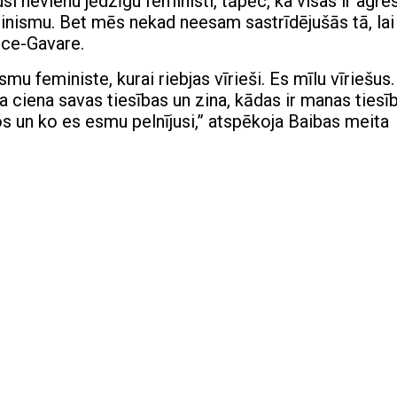
 nevienu jēdzīgu feministi, tāpēc, ka visas ir agres
eminismu. Bet mēs nekad neesam sastrīdējušās tā, lai
ece-Gavare.
smu feministe, kurai riebjas vīrieši. Es mīlu vīriešus
ra ciena savas tiesības un zina, kādas ir manas tiesī
os un ko es esmu pelnījusi,” atspēkoja Baibas meita