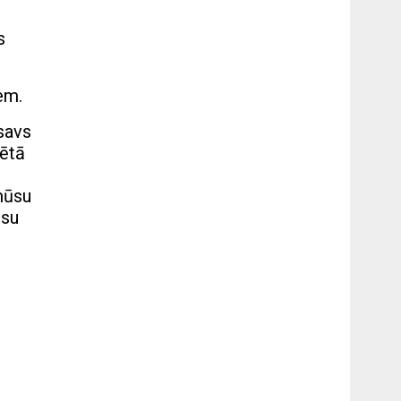
s
em.
 savs
rētā
m
mūsu
ūsu