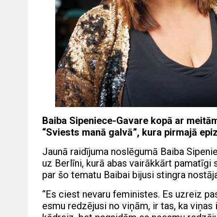
Baiba Sipeniece-Gavare kopā ar meitām 
“Sviests manā galvā”, kura pirmajā epi
Jaunā raidījuma noslēgumā Baiba Sipenie
uz Berlīni, kurā abas vairākkārt pamatīgi
par šo tematu Baibai bijusi stingra nostāja
“Es ciest nevaru feministes. Es uzreiz pa
esmu redzējusi no viņām, ir tas, ka viņas