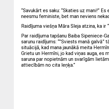
“Savukārt es saku: “Skaties uz mani!” Es
neesmu feministe, bet man neviens nekad n
Raidījuma viešņa Māra Sleja atzina, ka ir
Par raidījuma tapšanu Baiba Sipeniece-Gav
sarunu raidījums: “”Sviests manā galvā” 
situācijā, kad mana jaunākā meita Hermīn
Grietu un Hermīni, jo kad viņas auga, es 
saruna par nopietnām un svarīgām lietām 
attiecībām no cita leņķa.”