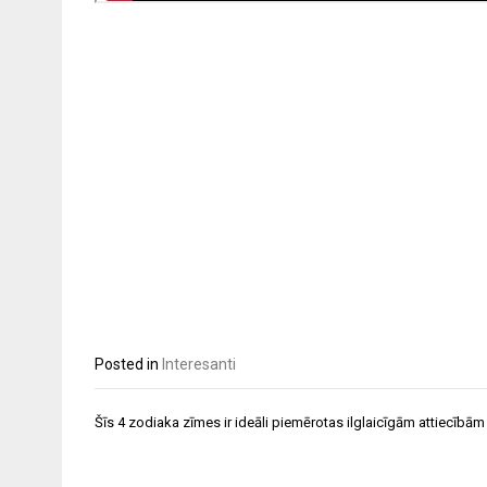
Posted in
Interesanti
Ziņu
Šīs 4 zodiaka zīmes ir ideāli piemērotas ilglaicīgām attiecībām
izvēlne