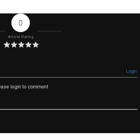
0
Article Rating
Login
ease login to comment