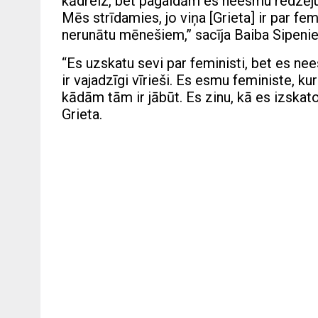
kādreiz, bet pagaidām es neesmu redzējusi
Mēs strīdamies, jo viņa [Grieta] ir par f
nerunātu mēnešiem,” sacīja Baiba Sipeni
“Es uzskatu sevi par feministi, bet es nee
ir vajadzīgi vīrieši. Es esmu feministe, ku
kādām tām ir jābūt. Es zinu, kā es izskat
Grieta.