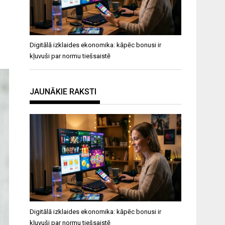
Digitālā izklaides ekonomika: kāpēc bonusi ir
kļuvuši par normu tiešsaistē
JAUNĀKIE RAKSTI
Digitālā izklaides ekonomika: kāpēc bonusi ir
kļuvuši par normu tiešsaistē