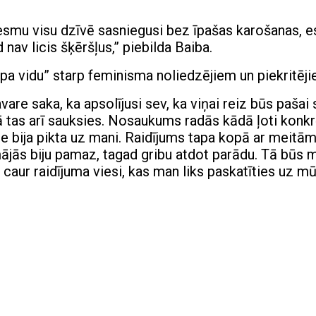
 esmu visu dzīvē sasniegusi bez īpašas karošanas, e
av licis šķēršļus,” piebilda Baiba.
 “pa vidu” starp feminisma noliedzējiem un piekritēji
are saka, ka apsolījusi sev, ka viņai reiz būs pašai
tā tas arī sauksies. Nosaukums radās kādā ļoti konk
e bija pikta uz mani. Raidījums tapa kopā ar meitā
mājās biju pamaz, tagad gribu atdot parādu. Tā būs 
caur raidījuma viesi, kas man liks paskatīties uz m