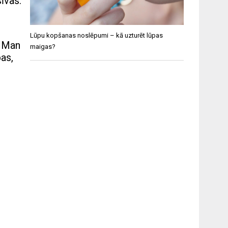
īvas.
Lūpu kopšanas noslēpumi – kā uzturēt lūpas
. Man
maigas?
bas,