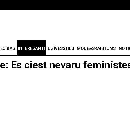
IECĪBAS
INTERESANTI
DZĪVESSTILS
MODE&SKAISTUMS
NOTI
: Es ciest nevaru feministe