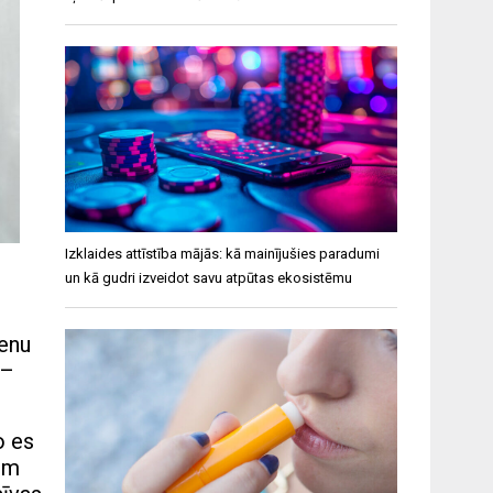
Izklaides attīstība mājās: kā mainījušies paradumi
un kā gudri izveidot savu atpūtas ekosistēmu
ienu
 –
o es
sim