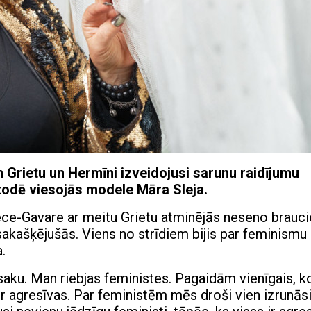
Grietu un Hermīni izveidojusi sarunu raidījumu
zodē viesojās modele Māra Sleja.
ce-Gavare ar meitu Grietu atminējās neseno brauc
 sakašķējušās. Viens no strīdiem bijis par feminismu
.
saku. Man riebjas feministes. Pagaidām vienīgais, k
 ir agresīvas. Par feministēm mēs droši vien izrunā