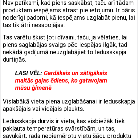
Nav patīkami, kad piens saskābst, taču arī tādam
produktam iespējams atrast pielietojumu. Ir pāris
noderīgi padomi, kā iespējams uzglabāt pienu, lai
tas tik ātri nesabojājas.
Tas varētu šķist ļoti dīvaini, taču, ja vēlaties, lai
piens saglabājas svaigs pēc iespējas ilgāk, tad
nekādā gadījumā neuzglabājiet to ledusskapja
durtiņās.
LASI VĒL:
Gardākais un sātīgākais
maltās gaļas ēdiens, ko gatavojam
mūsu ģimenē
Vislabākā vieta piena uzglabāšanai ir ledusskapja
apakšējais vai vidējais plaukts.
Ledusskapja durvis ir vieta, kas visbiežāk tiek
pakļauta temperatūras svārstībām, un tas,
savukārt, rada nepiemērotu vietu šādu produktu