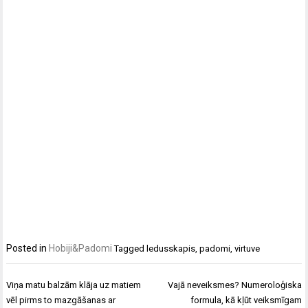
Posted in
Hobiji&Padomi
Tagged
ledusskapis
,
padomi
,
virtuve
Ziņu
Viņa matu balzām klāja uz matiem
Vajā neveiksmes? Numeroloģiska
izvēlne
vēl pirms to mazgāšanas ar
formula, kā kļūt veiksmīgam