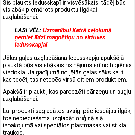
Šis plaukts ledusskapī ir visvēsākais, tādēļ būs
vislabāk piemērots produktu ilgākai
uzglabāšanai.
LASI VĒL:
Uzmanību! Katrā ceļojumā
ņemiet līdzi magnētiņu no virtuves
ledusskapja!
Jēlas gaļas uzglabāšana ledusskapja apakšējā
plauktā būs vislabākais risinājums arī no higiēnas
viedokļa. Ja gadījumā no jēlās gaļas sāks kaut
kas tecēt, tas netecēs virsū citiem produktiem.
Apakšā ir plaukti, kas paredzēti dārzeņu un augļu
uzglabāšanai.
Lai produkti saglabātos svaigi pēc iespējas ilgāk,
tos nepieciešams uzglabāt oriģinālajā
iepakojumā vai speciālos plastmasas vai stikla
traukos.