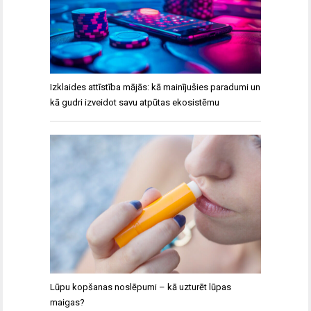
Izklaides attīstība mājās: kā mainījušies paradumi un
kā gudri izveidot savu atpūtas ekosistēmu
Lūpu kopšanas noslēpumi – kā uzturēt lūpas
maigas?