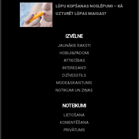
LŪPU KOPŠANAS NOSLĒPUMI – KĀ
UZTURĒT LŪPAS MAIGAS?
09 marts, 2026
IZVĒLNE
JAUNĀKIE RAKSTI
HOBIJI&PADOMI
ATTIECĪBAS
INTERESANTI
DZĪVESSTILS
MODE&SKAISTUMS
NOTIKUMI UN ZIŅAS
NOTEIKUMI
LIETOŠANA
KOMENTĒŠANA
PRIVĀTUMS