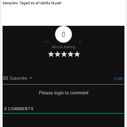
šampūnu. Tagad es arī darīšu tā pat!
0
Article Rating
Subscribe
Login
Please login to comment
0
COMMENTS