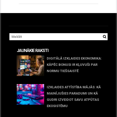
JAUNĀKIE RAKSTI
DIGITĀLĀ IZKLAIDES EKONOMIKA:
KĀPĒC BONUSI IR KĻUVUŠI PAR
NORMU TIEŠSAISTĒ
11 jūnijs, 2026
IZKLAIDES ATTĪSTĪBA MĀJĀS: KĀ
MAINĪJUŠIES PARADUMI UN KĀ
GUDRI IZVEIDOT SAVU ATPŪTAS
EKOSISTĒMU
05 maijs, 2026