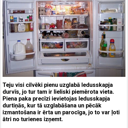
Teju visi cilvēki pienu uzglabā ledusskapja
durvīs, jo tur tam ir lieliski piemērota vieta.
Piena paka precīzi ievietojas ledusskapja
durtiņās, kur tā uzglabāšana un pēcāk
izmantošana ir ērta un parocīga, jo to var ļoti
ātri no turienes izņemt.