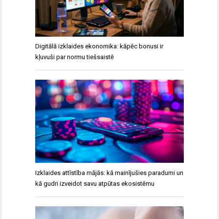
Digitālā izklaides ekonomika: kāpēc bonusi ir
kļuvuši par normu tiešsaistē
Izklaides attīstība mājās: kā mainījušies paradumi un
kā gudri izveidot savu atpūtas ekosistēmu