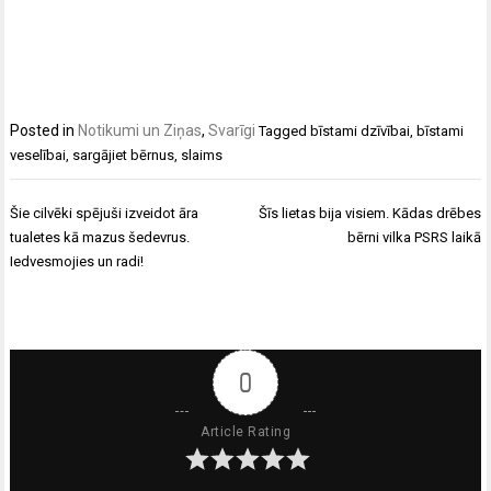
Posted in
Notikumi un Ziņas
,
Svarīgi
Tagged
bīstami dzīvībai
,
bīstami
veselībai
,
sargājiet bērnus
,
slaims
Ziņu
Šie cilvēki spējuši izveidot āra
Šīs lietas bija visiem. Kādas drēbes
izvēlne
tualetes kā mazus šedevrus.
bērni vilka PSRS laikā
Iedvesmojies un radi!
0
Article Rating