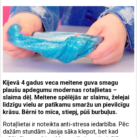
Kijevā 4 gadus veca meitene guva smagu
plaušu apdegumu modernas rotaļlietas –
slaima dēļ. Meitene spēlējās ar slaimu, želejai
līdzīgu vielu ar patīkamu smaržu un pievilcīgu
krāsu. Bērni to mīca, stiepj, pūš burbuļus.
Rotaļlietai ir noteikta anti-stresa iedarbība. Pēc
dažām stundām Jasija sāka klepot, bet kad