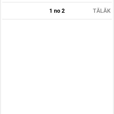
1 no 2
TĀLĀK