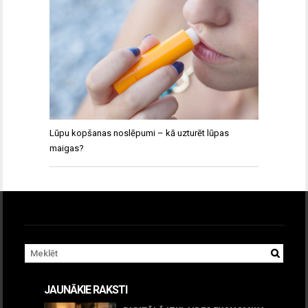
Lūpu kopšanas noslēpumi – kā uzturēt lūpas
maigas?
JAUNĀKIE RAKSTI