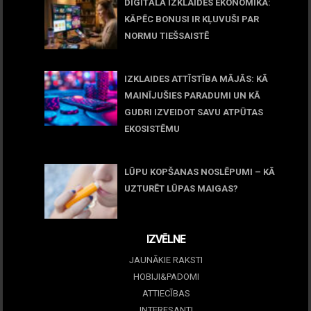
DIGITĀLĀ IZKLAIDES EKONOMIKA:
KĀPĒC BONUSI IR KĻUVUŠI PAR
NORMU TIEŠSAISTĒ
11 jūnijs, 2026
IZKLAIDES ATTĪSTĪBA MĀJĀS: KĀ
MAINĪJUŠIES PARADUMI UN KĀ
GUDRI IZVEIDOT SAVU ATPŪTAS
EKOSISTĒMU
05 maijs, 2026
LŪPU KOPŠANAS NOSLĒPUMI – KĀ
UZTURĒT LŪPAS MAIGAS?
09 marts, 2026
IZVĒLNE
JAUNĀKIE RAKSTI
HOBIJI&PADOMI
ATTIECĪBAS
INTERESANTI