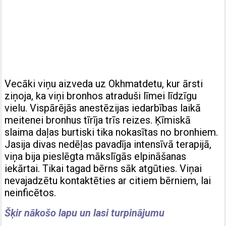
Vecāki viņu aizveda uz Okhmatdetu, kur ārsti
ziņoja, ka viņi bronhos atraduši līmei līdzīgu
vielu. Vispārējās anestēzijas iedarbības laikā
meitenei bronhus tīrīja trīs reizes. Ķīmiskā
slaima daļas burtiski tika nokasītas no bronhiem.
Jasija divas nedēļas pavadīja intensīvā terapijā,
viņa bija pieslēgta mākslīgās elpināšanas
iekārtai. Tikai tagad bērns sāk atgūties. Viņai
nevajadzētu kontaktēties ar citiem bērniem, lai
neinficētos.
Šķir nākošo lapu un lasi turpinājumu