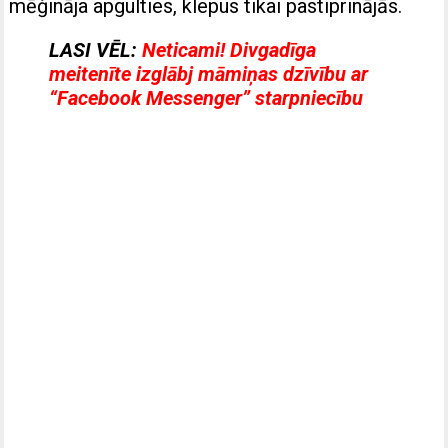
mēģināja apgulties, klepus tikai pastiprinājās.
LASI VĒL:
Neticami! Divgadīga
meitenīte izglābj māmiņas dzīvību ar
“Facebook Messenger” starpniecību