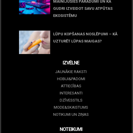
MAINĪJUŠIES PARADUMI UN KĀ
GUDRI IZVEIDOT SAVU ATPŪTAS
EKOSISTĒMU
05 maijs, 2026
LŪPU KOPŠANAS NOSLĒPUMI – KĀ
UZTURĒT LŪPAS MAIGAS?
09 marts, 2026
IZVĒLNE
JAUNĀKIE RAKSTI
HOBIJI&PADOMI
ATTIECĪBAS
INTERESANTI
DZĪVESSTILS
MODE&SKAISTUMS
NOTIKUMI UN ZIŅAS
NOTEIKUMI