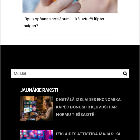
Lūpu kopšanas noslēpumi – kā uzturēt lūpas
maigas?
JAUNĀKIE RAKSTI
DIGITĀLĀ IZKLAIDES EKONOMIKA:
KĀPĒC BONUSI IR KĻUVUŠI PAR
NORMU TIEŠSAISTĒ
11 jūnijs, 2026
IZKLAIDES ATTĪSTĪBA MĀJĀS: KĀ