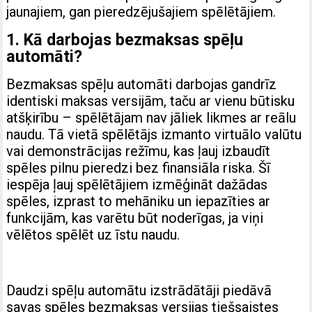
jaunajiem, gan pieredzējušajiem spēlētājiem.
1. Kā darbojas bezmaksas spēļu
automāti?
Bezmaksas spēļu automāti darbojas gandrīz
identiski maksas versijām, taču ar vienu būtisku
atšķirību – spēlētājam nav jāliek likmes ar reālu
naudu. Tā vietā spēlētājs izmanto virtuālo valūtu
vai demonstrācijas režīmu, kas ļauj izbaudīt
spēles pilnu pieredzi bez finansiāla riska. Šī
iespēja ļauj spēlētājiem izmēģināt dažādas
spēles, izprast to mehāniku un iepazīties ar
funkcijām, kas varētu būt noderīgas, ja viņi
vēlētos spēlēt uz īstu naudu.
Daudzi spēļu automātu izstrādātāji piedāvā
savas spēles bezmaksas versijas tiešsaistes