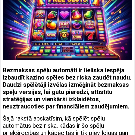
Bezmaksas
spēļu automāt
i ir lieliska iespēja
izbaudīt kazino spēles bez riska zaudēt naudu.
Daudzi spēlētāji izvēlas izmēģināt bezmaksas
spēļu versijas, lai gūtu pieredzi, attīstītu
stratēģijas un vienkārši izklaidētos,
neuztraucoties par finansiāliem zaudējumiem.
Šajā rakstā apskatīsim, kā spēlēt spēļu
automātus bez riska, kādas ir šo spēļu
priekšrocības un kāpēc tās ir tik pievilcīgas gan