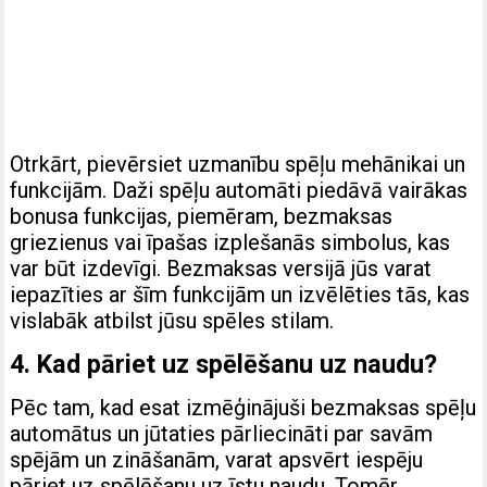
Otrkārt, pievērsiet uzmanību spēļu mehānikai un
funkcijām. Daži
spēļu automāti
piedāvā vairākas
bonusa funkcijas, piemēram, bezmaksas
griezienus vai īpašas izplešanās simbolus, kas
var būt izdevīgi. Bezmaksas versijā jūs varat
iepazīties ar šīm funkcijām un izvēlēties tās, kas
vislabāk atbilst jūsu spēles stilam.
4. Kad pāriet uz spēlēšanu uz naudu?
Pēc tam, kad esat izmēģinājuši bezmaksas spēļu
automātus un jūtaties pārliecināti par savām
spējām un zināšanām, varat apsvērt iespēju
pāriet uz spēlēšanu uz īstu naudu. Tomēr