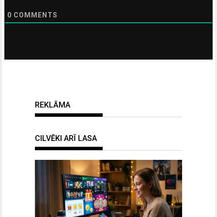
0
COMMENTS
REKLĀMA
CILVĒKI ARĪ LASA