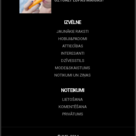
UZTURĒT LŪPAS MAIGAS?
09 marts, 2026
IZVĒLNE
JAUNĀKIE RAKSTI
HOBIJI&PADOMI
ATTIECĪBAS
INTERESANTI
DZĪVESSTILS
MODE&SKAISTUMS
NOTIKUMI UN ZIŅAS
NOTEIKUMI
LIETOŠANA
KOMENTĒŠANA
PRIVĀTUMS