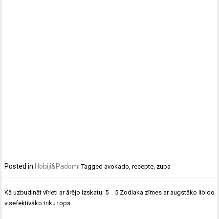
Posted in
Hobiji&Padomi
Tagged
avokado
,
recepte
,
zupa
Ziņu
Kā uzbudināt vīrieti ar ārējo izskatu: 5
5 Zodiaka zīmes ar augstāko libido
izvēlne
visefektīvāko triku tops