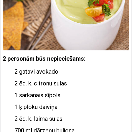
2 personām būs nepieciešams:
2 gatavi avokado
2 ēd. k. citronu sulas
1 sarkanais sīpols
1 ķiploku daiviņa
2 ēd. k. laima sulas
700 ml dārzeņu buljona