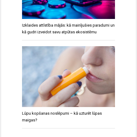
Izklaides attīstība mājās: kā mainījušies paradumi un
kā gudri izveidot savu atpūtas ekosistēmu
Lūpu kopšanas noslēpumi – kā uzturēt lūpas
maigas?