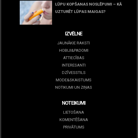
LŪPU KOPŠANAS NOSLĒPUMI – KĀ
UZTURĒT LŪPAS MAIGAS?
09 marts, 2026
IZVĒLNE
JAUNĀKIE RAKSTI
HOBIJI&PADOMI
ATTIECĪBAS
INTERESANTI
DZĪVESSTILS
MODE&SKAISTUMS
NOTIKUMI UN ZIŅAS
NOTEIKUMI
LIETOŠANA
KOMENTĒŠANA
PRIVĀTUMS