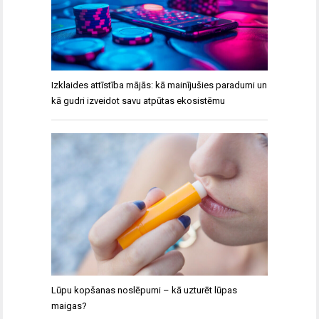
Izklaides attīstība mājās: kā mainījušies paradumi un
kā gudri izveidot savu atpūtas ekosistēmu
Lūpu kopšanas noslēpumi – kā uzturēt lūpas
maigas?