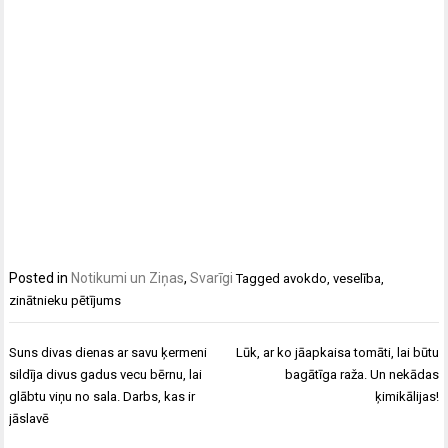
Posted in
Notikumi un Ziņas
,
Svarīgi
Tagged
avokdo
,
veselība
,
zinātnieku pētījums
Ziņu
Suns divas dienas ar savu ķermeni
Lūk, ar ko jāapkaisa tomāti, lai būtu
izvēlne
sildīja divus gadus vecu bērnu, lai
bagātīga raža. Un nekādas
glābtu viņu no sala. Darbs, kas ir
ķimikālijas!
jāslavē