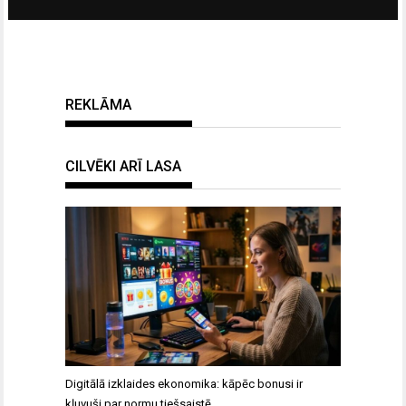
REKLĀMA
CILVĒKI ARĪ LASA
Digitālā izklaides ekonomika: kāpēc bonusi ir
kļuvuši par normu tiešsaistē