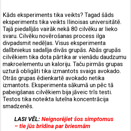
Kāds eksperiments tika veikts? Tagad šāds
eksperiments tika veikts Ilinoisas universitātē.
Tajā piedalījās vairāk nekā 80 cilvēku ar lieko
svaru. Cilvēku novērošanas process ilga
divpadsmit nedēļas. Visus eksperimenta
dalībniekus sadalīja divās grupās. Abās grupās
cilvēkiem tika dota pārtika ar vienādu daudzumu
makroelementu un kaloriju. Taču pirmās grupas
uzturā obligāti tika izmantots svaigs avokado.
Otrās grupas ēdienkartē avokado netika
izmantots. Eksperimenta sākumā un pēc tā
pabeigšanas cilvēkiem bija jāveic trīs testi.
Testos tika noteikta luteīna koncentrācija
smadzenēs.
LASI VĒL:
Neignorējiet šos simptomus
– tie jūs brīdina par briesmām