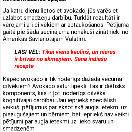
Ja katru dienu lietosiet avokado, jūs varēsiet
uzlabot smadzeņu darbību. Turklāt rezultāti ir
vērojami arī cilvēkiem ar aptaukošanos. Pētījuma
gaitā pie šāda secinājuma nonākuši zinātnieki no
Amerikas Savienotajām Valstīm.
LASI VĒL:
Tikai viens kauliņš, un nieres
ir brīvas no akmeņiem. Sena indiešu
recepte
Kāpēc avokado ir tik noderīgs dažāda vecuma
cilvēkiem? Avokado satur lipekli. Tas ir diētisks
komponents, kas ir ļoti noderīgs cilvēka
kognitīvajai darbībai. Jau iepriekš speciālisti
veikuši pētījumus par eksotiskā augļa ietekmi uz
pieaugušajiem un bērniem, bet iepriekš nav veikti
pētījumi par augļa ietekmi uz lieko svaru un
smadzenēm.