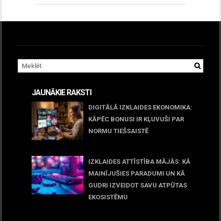
JAUNĀKIE RAKSTI
DIGITĀLĀ IZKLAIDES EKONOMIKA:
KĀPĒC BONUSI IR KĻUVUŠI PAR
NORMU TIEŠSAISTĒ
11 jūnijs, 2026
IZKLAIDES ATTĪSTĪBA MĀJĀS: KĀ
MAINĪJUŠIES PARADUMI UN KĀ
GUDRI IZVEIDOT SAVU ATPŪTAS
EKOSISTĒMU
05 maijs, 2026