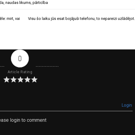
da
,
naudas likums
,
pārticība
le: mirt, vai
Visu šo laiku jūs esat bojājuši telefonu, to nepareizi uzlādējot.
0
Article Rating
Login
ease login to comment