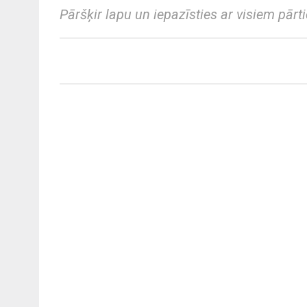
Pāršķir lapu un iepazīsties ar visiem pār