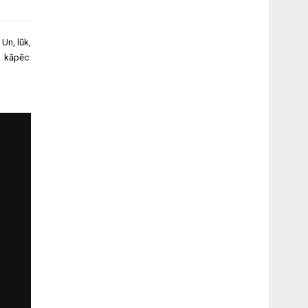
 Un, lūk,
kāpēc: