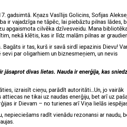
7. gadsimtā. Kņazs Vasīlijs Golicins, Sofijas Aleks
ba ir vajadzīga ne tāpēc, lai piebāztu pilnas lādes, 
eizu apgaismota cilvēka dzīvesveidu. Mana bibliotēk
ītim, nekā klētis, kas ir līdz malām pilnas ar graudie
 Bagāts ir tas, kurš ir savā sirdī iepazinis Dievu! Va
vē sevi par oligarhiem un biznesmeņiem, un nevis
ir jāsaprot divas lietas. Nauda ir enerģija, kas snied
ties, izraisīt cieņu, parādīt autoritāti…Un, jo vairāk
s attiecas ne tikai uz naudas enerģiju, bet arī uz paš
ģijas ir Dievam – no turienes arī Viņa lielās iespēja
tu, nepieciešams radīt vienādu rezonansi ar naudu, b
aujas.