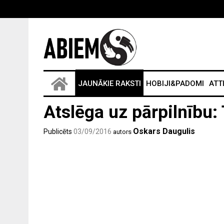
JAUNĀKIE RAKSTI
HOBIJI&PADOMI
ATT
Atslēga uz pārpilnību:
Oskars Daugulis
Publicēts
03/09/2016
autors