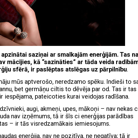
t apzinātai saziņai ar smalkajām enerģijām. Tas n
 mācījies, kā “sazināties” ar tāda veida radībām
ģiju sfērā, ir paslēptas atslēgas uz pārpilnību
.
omāju mūs aptverošo, neredzamo spēku. Indieši to s
mannu, bet germāņu ciltis to dēvēja par od. Tas ir tas
r iespējama, pateicoties kurai veidojas radīšana.
dzīvnieki, augi, akmeņi, upes, mākoņi – nav nekas ci
auda nav izņēmums, tā ir šīs ci enerģijas parādības
tas – ir tās visredzamākais iemiesojums.
naudas enerģija, nav ne pozitīva, ne negatīva; tā ir