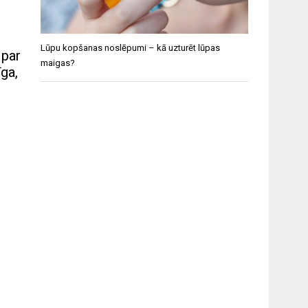
Lūpu kopšanas noslēpumi – kā uzturēt lūpas
 par
maigas?
īga,