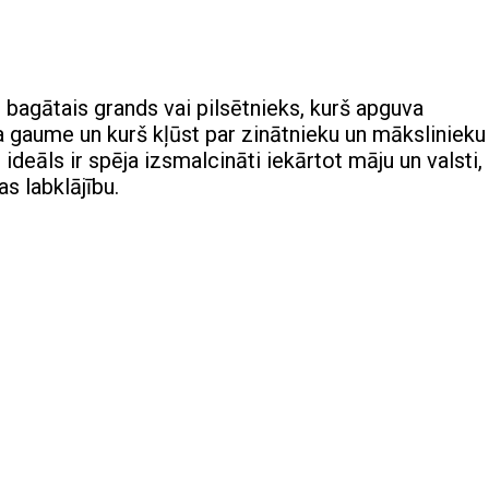
bagātais grands vai pilsētnieks, kurš apguva
 gaume un kurš kļūst par zinātnieku un mākslinieku
ideāls ir spēja izsmalcināti iekārtot māju un valsti,
s labklājību.