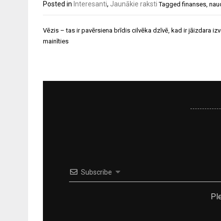
Posted in
Interesanti
,
Jaunākie raksti
Tagged
finanses
,
nau
Ziņu
Vēzis – tas ir pavērsiena brīdis cilvēka dzīvē, kad ir jāizdara izvē
izvēlne
mainīties
Subscribe
Pl