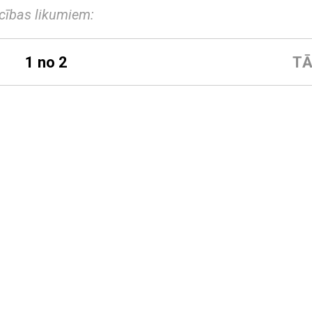
ticības likumiem:
1 no 2
TĀ