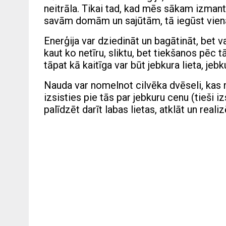
neitrāla. Tikai tad, kad mēs sākam izman
savām domām un sajūtām, tā iegūst vienas
Enerģija var dziedināt un bagātināt, bet va
kaut ko netīru, sliktu, bet tiekšanos pēc 
tāpat kā kaitīga var būt jebkura lieta, jeb
Nauda var nomelnot cilvēka dvēseli, kas 
izsisties pie tās par jebkuru cenu (tieši izs
palīdzēt darīt labas lietas, atklāt un real