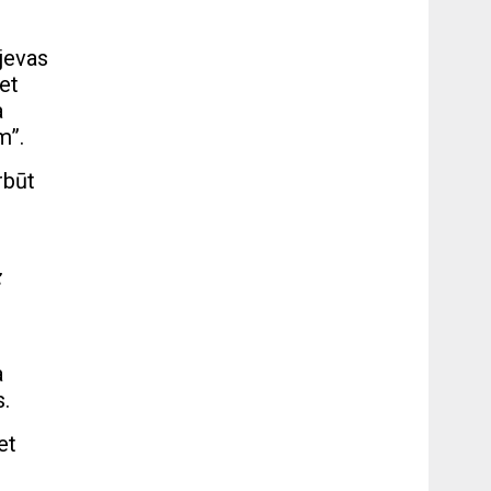
ejevas
bet
a
m”.
rbūt
z
a
s.
et