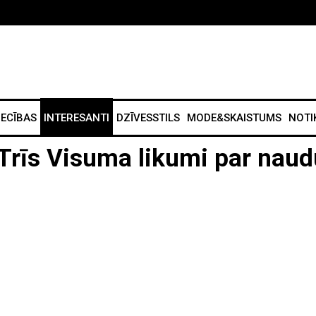
IECĪBAS
INTERESANTI
DZĪVESSTILS
MODE&SKAISTUMS
NOTI
 Trīs Visuma likumi par naud