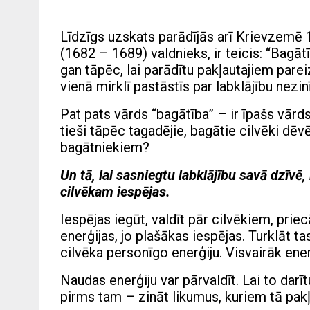
Līdzīgs uzskats parādījās arī Krievzemē 1
(1682 – 1689) valdnieks, ir teicis: “Bagātī
gan tāpēc, lai parādītu pakļautajiem par
vienā mirklī pastāstīs par labklājību nezin
Pat pats vārds “bagātība” – ir īpašs vārds.
tieši tāpēc tagadējie, bagātie cilvēki dē
bagātniekiem?
Un tā, lai sasniegtu labklājību savā dzīvē, 
cilvēkam iespējas.
Iespējas iegūt, valdīt pār cilvēkiem, priecā
enerģijas, jo plašākas iespējas. Turklāt ta
cilvēka personīgo enerģiju. Visvairāk ener
Naudas enerģiju var pārvaldīt. Lai to darī
pirms tam – zināt likumus, kuriem tā pakļ