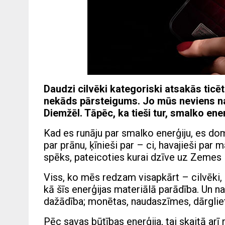
Daudzi cilvēki kategoriski atsakās ticē
nekāds pārsteigums. Jo mūs neviens nav
Diemžēl. Tāpēc, ka tieši tur, smalko ener
Kad es runāju par smalko enerģiju, es d
par prānu, ķīnieši par – ci, havajieši par 
spēks, pateicoties kurai dzīve uz Zemes i
Viss, ko mēs redzam visapkārt – cilvēki, 
kā šīs enerģijas materiālā parādība. Un n
dažādība; monētas, naudaszīmes, dārglie
Pēc savas būtības enerģija, tai skaitā arī 