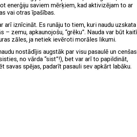
tot enerģiju saviem mērķiem, kad aktivizējam to ar
 vai otras īpašības.
r arī iznīcināt. Es runāju to tiem, kuri naudu uzskata
tās – zemu, apkaunojošu, “grēku”. Nauda var būt kait
kuras zāles, ja netiek ievēroti morāles likumi.
naudu nostādījis augstāk par visu pasaulē un cenšas
isties, no vārda “sist”!), bet var arī to papildināt,
izēt savas spējas, padarīt pasauli sev apkārt labāku.