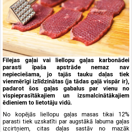
Filejas gaļai vai liellopu gaļas karbonādei
parasti īpaša apstrāde nemaz nav
nepieciešama, jo tajās tauku daļas tiek
vienmērīgi izlīdzinātas (ja tādas gaļā vispār ir),
padarot šos gaļas gabalus par vienu no
vispieprasītākajiem un izsmalcinātākajiem
ēdieniem to lietotāju vidū.
No kopējās liellopu gaļas masas tikai 12%
parasti tiek uzskatīti par augstākā labuma gaļas
izcirtņiem, citas daļas sastāv no mazāk