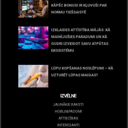
KĀPĒC BONUSI IR KĻUVUŠI PAR
NORMU TIEŠSAISTĒ
11 jūnijs, 2026
IZKLAIDES ATTĪSTĪBA MĀJĀS: KĀ
MAINĪJUŠIES PARADUMI UN KĀ
GUDRI IZVEIDOT SAVU ATPŪTAS
EKOSISTĒMU
05 maijs, 2026
LŪPU KOPŠANAS NOSLĒPUMI – KĀ
UZTURĒT LŪPAS MAIGAS?
09 marts, 2026
IZVĒLNE
JAUNĀKIE RAKSTI
HOBIJI&PADOMI
ATTIECĪBAS
INTERESANTI