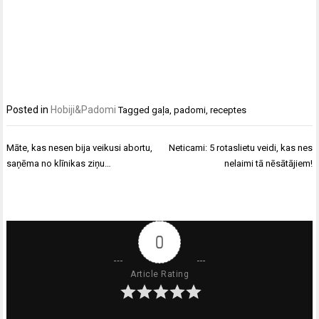
Posted in
Hobiji&Padomi
Tagged
gaļa
,
padomi
,
receptes
Ziņu
Māte, kas nesen bija veikusi abortu,
Neticami: 5 rotaslietu veidi, kas nes
izvēlne
saņēma no klīnikas ziņu…
nelaimi tā nēsātājiem!
0
Article Rating