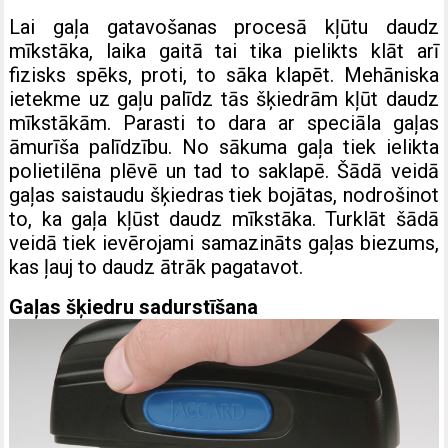
Lai gaļa gatavošanas procesā kļūtu daudz
mīkstāka, laika gaitā tai tika pielikts klāt arī
fizisks spēks, proti, to sāka klapēt. Mehāniska
ietekme uz gaļu palīdz tās šķiedrām kļūt daudz
mīkstākām. Parasti to dara ar speciāla gaļas
āmurīša palīdzību. No sākuma gaļa tiek ielikta
polietilēna plēvē un tad to saklapē. Šādā veidā
gaļas saistaudu šķiedras tiek bojātas, nodrošinot
to, ka gaļa kļūst daudz mīkstāka. Turklāt šādā
veidā tiek ievērojami samazināts gaļas biezums,
kas ļauj to daudz ātrāk pagatavot.
Gaļas šķiedru sadurstīšana