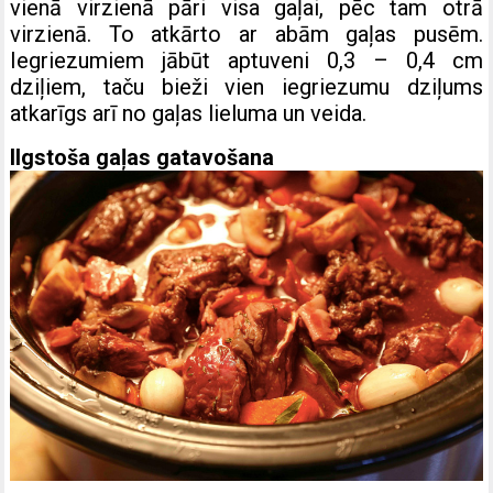
vienā virzienā pāri visa gaļai, pēc tam otrā
virzienā. To atkārto ar abām gaļas pusēm.
Iegriezumiem jābūt aptuveni 0,3 – 0,4 cm
dziļiem, taču bieži vien iegriezumu dziļums
atkarīgs arī no gaļas lieluma un veida.
Ilgstoša gaļas gatavošana