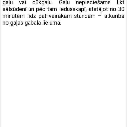
gaļu vai cūkgaļu. Gaļu nepieciešams likt
sālsūdenī un pēc tam ledusskapī, atstājot no 30
minūtēm līdz pat vairākām stundām – atkarībā
no gaļas gabala lieluma.