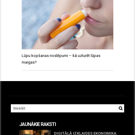
Lūpu kopšanas noslēpumi – kā uzturēt lūpas
maigas?
JAUNĀKIE RAKSTI
DIGITĀLĀ IZKLAIDES EKONOMIKA: