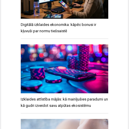
Digitālā izklaides ekonomika: kāpēc bonusi ir
kļuvuši par normu tiešsaistē
Izklaides attīstība mājās: kā mainījušies paradumi un
kā gudri izveidot savu atpūtas ekosistēmu