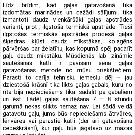
Līdz brīdim, kad gaļas gatavošanā tika
izdomātas marinādes un dažādi sālījumi, tika
izmantoti daudz vienkāršāki gaļas apstrādes
varianti, proti, ilgstoša termiskā apstrāde. Tieši
ilgstošas termiskās apstrādes procesā gaļas
šķiedras kļūst daudz mīkstākas, kolagēns
pārvēršas par želatīnu, kas kopumā spēj padarīt
gaļu daudz mīkstāku. Mūsdienās labi zināmie
sautēšanas katli ir pavisam sena gaļas
gatavošanas metode no mūsu priekštečiem.
Parasti to darīja tehnisku iemeslu dēļ – jau
dziestošā krāsnī tika likts gaļas gabals, kuru no
rīta bija nepieciešams tikai sadalīt pa gabaliem
un ēst. Tādēļ gaļas sautēšana 7 – 8 stundu
garumā nekas slikts nemaz nav. Lai šādā veidā
gatavotu gaļu, jums būs nepieciešams ātrvāres,
lēnvāres vai parastie katli (der arī gatavošana
cepeškrāsnī), kur gaļu būs jāgatavo uz mazas