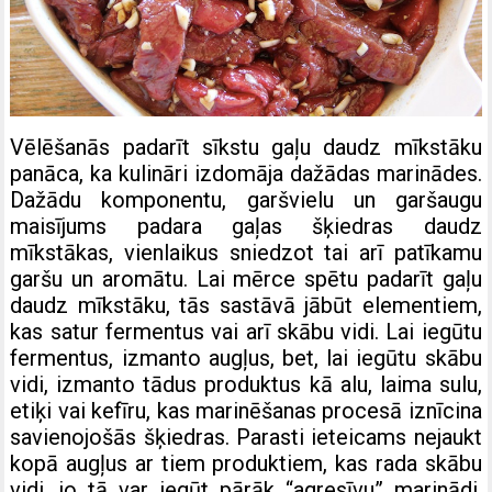
Vēlēšanās padarīt sīkstu gaļu daudz mīkstāku
panāca, ka kulināri izdomāja dažādas marinādes.
Dažādu komponentu, garšvielu un garšaugu
maisījums padara gaļas šķiedras daudz
mīkstākas, vienlaikus sniedzot tai arī patīkamu
garšu un aromātu. Lai mērce spētu padarīt gaļu
daudz mīkstāku, tās sastāvā jābūt elementiem,
kas satur fermentus vai arī skābu vidi. Lai iegūtu
fermentus, izmanto augļus, bet, lai iegūtu skābu
vidi, izmanto tādus produktus kā alu, laima sulu,
etiķi vai kefīru, kas marinēšanas procesā iznīcina
savienojošās šķiedras. Parasti ieteicams nejaukt
kopā augļus ar tiem produktiem, kas rada skābu
vidi, jo tā var iegūt pārāk “agresīvu” marinādi.