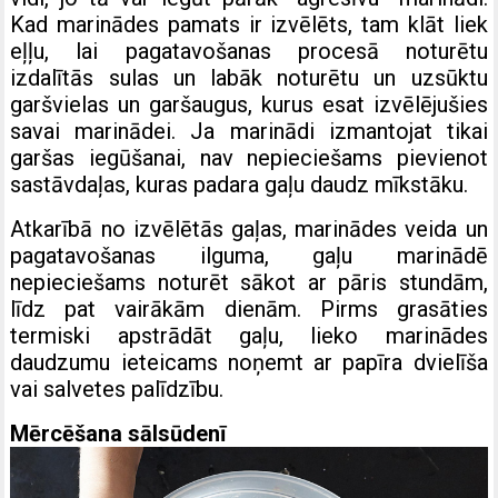
Kad marinādes pamats ir izvēlēts, tam klāt liek
eļļu, lai pagatavošanas procesā noturētu
izdalītās sulas un labāk noturētu un uzsūktu
garšvielas un garšaugus, kurus esat izvēlējušies
savai marinādei. Ja marinādi izmantojat tikai
garšas iegūšanai, nav nepieciešams pievienot
sastāvdaļas, kuras padara gaļu daudz mīkstāku.
Atkarībā no izvēlētās gaļas, marinādes veida un
pagatavošanas ilguma, gaļu marinādē
nepieciešams noturēt sākot ar pāris stundām,
līdz pat vairākām dienām. Pirms grasāties
termiski apstrādāt gaļu, lieko marinādes
daudzumu ieteicams noņemt ar papīra dvielīša
vai salvetes palīdzību.
Mērcēšana sālsūdenī