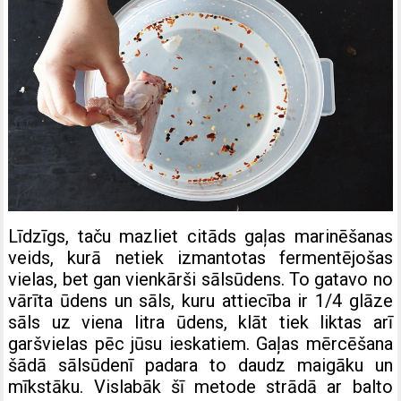
Līdzīgs, taču mazliet citāds gaļas marinēšanas
veids, kurā netiek izmantotas fermentējošas
vielas, bet gan vienkārši sālsūdens. To gatavo no
vārīta ūdens un sāls, kuru attiecība ir 1/4 glāze
sāls uz viena litra ūdens, klāt tiek liktas arī
garšvielas pēc jūsu ieskatiem. Gaļas mērcēšana
šādā sālsūdenī padara to daudz maigāku un
mīkstāku. Vislabāk šī metode strādā ar balto