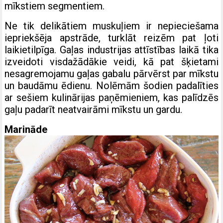
mīkstiem segmentiem.
Ne tik delikātiem muskuļiem ir nepieciešama
iepriekšēja apstrāde, turklāt reizēm pat ļoti
laikietilpīga. Gaļas industrijas attīstības laikā tika
izveidoti visdažādākie veidi, kā pat šķietami
nesagremojamu gaļas gabalu pārvērst par mīkstu
un baudāmu ēdienu. Nolēmām šodien padalīties
ar sešiem kulinārijas paņēmieniem, kas palīdzēs
gaļu padarīt neatvairāmi mīkstu un gardu.
Marināde