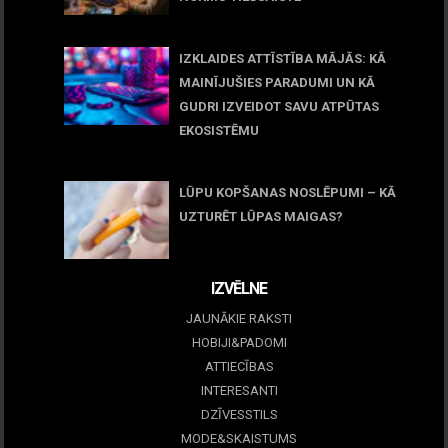
11 jūnijs, 2026
IZKLAIDES ATTĪSTĪBA MĀJĀS: KĀ
MAINĪJUŠIES PARADUMI UN KĀ
GUDRI IZVEIDOT SAVU ATPŪTAS
EKOSISTĒMU
05 maijs, 2026
LŪPU KOPŠANAS NOSLĒPUMI – KĀ
UZTURĒT LŪPAS MAIGAS?
09 marts, 2026
IZVĒLNE
JAUNĀKIE RAKSTI
HOBIJI&PADOMI
ATTIECĪBAS
INTERESANTI
DZĪVESSTILS
MODE&SKAISTUMS