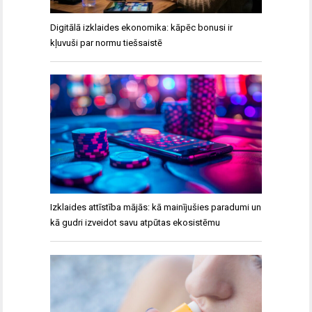
Digitālā izklaides ekonomika: kāpēc bonusi ir
kļuvuši par normu tiešsaistē
Izklaides attīstība mājās: kā mainījušies paradumi un
kā gudri izveidot savu atpūtas ekosistēmu