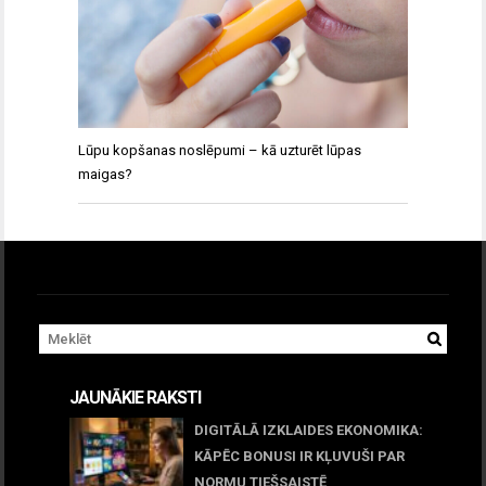
Lūpu kopšanas noslēpumi – kā uzturēt lūpas
maigas?
JAUNĀKIE RAKSTI
DIGITĀLĀ IZKLAIDES EKONOMIKA:
KĀPĒC BONUSI IR KĻUVUŠI PAR
NORMU TIEŠSAISTĒ