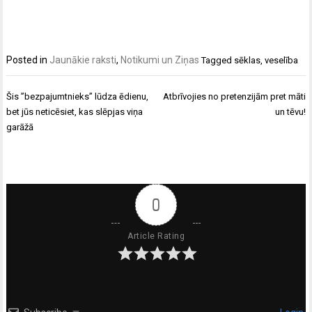
Posted in
Jaunākie raksti
,
Notikumi un Ziņas
Tagged
sēklas
,
veselība
Ziņu
Šis ”bezpajumtnieks” lūdza ēdienu,
Atbrīvojies no pretenzijām pret māti
izvēlne
bet jūs neticēsiet, kas slēpjas viņa
un tēvu!
garāžā
0
Article Rating