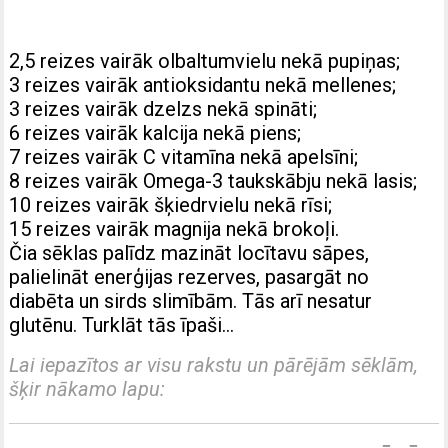
2,5 reizes vairāk olbaltumvielu nekā pupiņas;
3 reizes vairāk antioksidantu nekā mellenes;
3 reizes vairāk dzelzs nekā spināti;
6 reizes vairāk kalcija nekā piens;
7 reizes vairāk C vitamīna nekā apelsīni;
8 reizes vairāk Omega-3 taukskābju nekā lasis;
10 reizes vairāk šķiedrvielu nekā rīsi;
15 reizes vairāk magnija nekā brokoļi.
Čia sēklas palīdz mazināt locītavu sāpes,
palielināt enerģijas rezerves, pasargāt no
diabēta un sirds slimībām. Tās arī nesatur
glutēnu. Turklāt tās īpaši…
Lai iepazītos ar visu rakstu un pārējām sēklām,
šķir nākamo lapu: