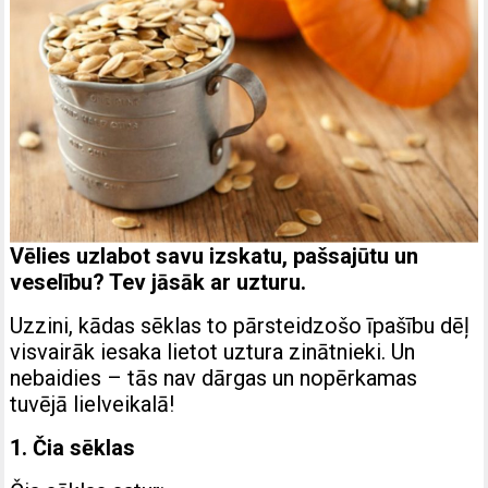
Vēlies uzlabot savu izskatu, pašsajūtu un
veselību? Tev jāsāk ar uzturu.
Uzzini, kādas sēklas to pārsteidzošo īpašību dēļ
visvairāk iesaka lietot uztura zinātnieki. Un
nebaidies – tās nav dārgas un nopērkamas
tuvējā lielveikalā!
1. Čia sēklas