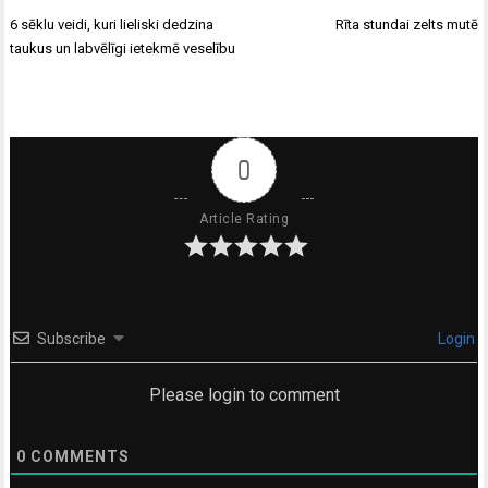
Ziņu
6 sēklu veidi, kuri lieliski dedzina
Rīta stundai zelts mutē
izvēlne
taukus un labvēlīgi ietekmē veselību
0
Article Rating
Subscribe
Login
Please login to comment
0
COMMENTS