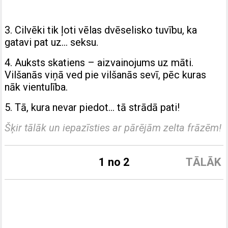
3. Cilvēki tik ļoti vēlas dvēselisko tuvību, ka
gatavi pat uz… seksu.
4. Auksts skatiens – aizvainojums uz māti.
Vilšanās viņā ved pie vilšanās sevī, pēc kuras
nāk vientulība.
5. Tā, kura nevar piedot… tā strādā pati!
Šķir tālāk un iepazīsties ar pārējām zelta frāzēm!
1 no 2
TĀLĀK