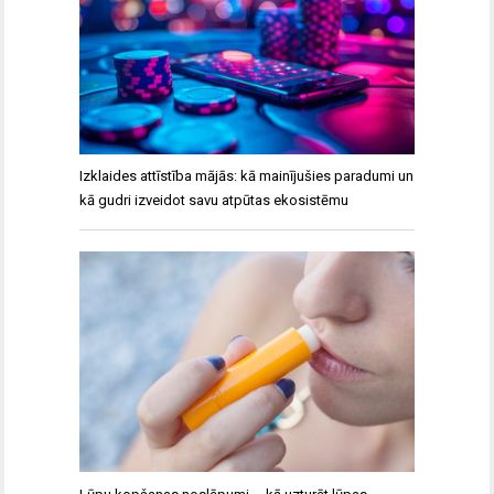
Izklaides attīstība mājās: kā mainījušies paradumi un
kā gudri izveidot savu atpūtas ekosistēmu