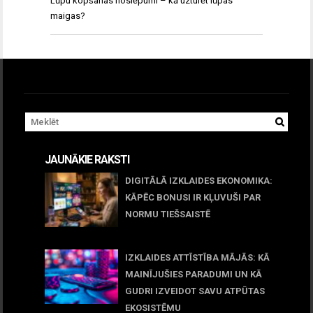
Lūpu kopšanas noslēpumi – kā uzturēt lūpas
maigas?
JAUNĀKIE RAKSTI
DIGITĀLĀ IZKLAIDES EKONOMIKA:
KĀPĒC BONUSI IR KĻUVUŠI PAR
NORMU TIEŠSAISTĒ
11 jūnijs, 2026
IZKLAIDES ATTĪSTĪBA MĀJĀS: KĀ
MAINĪJUŠIES PARADUMI UN KĀ
GUDRI IZVEIDOT SAVU ATPŪTAS
EKOSISTĒMU