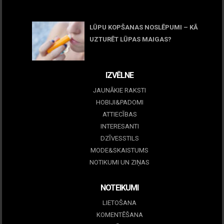
05 maijs, 2026
LŪPU KOPŠANAS NOSLĒPUMI – KĀ
UZTURĒT LŪPAS MAIGAS?
09 marts, 2026
IZVĒLNE
JAUNĀKIE RAKSTI
HOBIJI&PADOMI
ATTIECĪBAS
INTERESANTI
DZĪVESSTILS
MODE&SKAISTUMS
NOTIKUMI UN ZIŅAS
NOTEIKUMI
LIETOŠANA
KOMENTĒŠANA