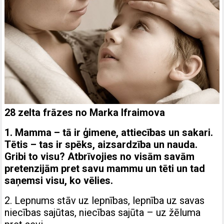
28 zelta frāzes no Marka Ifraimova
1. Mamma – tā ir ģimene, attiecības un sakari.
Tētis – tas ir spēks, aizsardzība un nauda.
Gribi to visu? Atbrīvojies no visām savām
pretenzijām pret savu mammu un tēti un tad
saņemsi visu, ko vēlies.
2. Lepnums stāv uz lepnības, lepnība uz savas
niecības sajūtas, niecības sajūta – uz žēluma