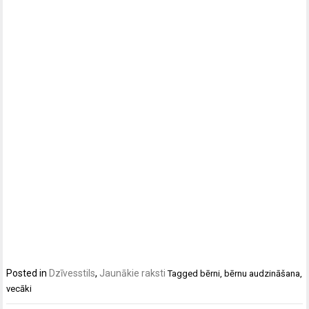
Posted in
Dzīvesstils
,
Jaunākie raksti
Tagged
bērni
,
bērnu audzināšana
,
vecāki