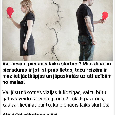
Vai tiešām pienācis laiks šķirties? Mīlestība un
pieradums ir ļoti stipras lietas, taču reizēm ir
mazliet jāatkāpjas un jāpaskatās uz attiecībām
no malas.
Vai jūsu nākotnes vīzijas ir līdzīgas, vai tu būtu
gatavs veidot ar viņu ģimeni? Lūk, 6 pazīmes,
kas var liecināt par to, ka pienācis laiks šķirties.