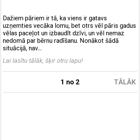
Dažiem pāriem ir tā, ka viens ir gatavs
uzņemties vecāka lomu, bet otrs vēl pāris gadus
vēlas paceļot un izbaudīt dzīvi, un vēl nemaz
nedomā par bērnu radīšanu. Nonākot šādā
situācijā, nav…
Lai lasītu tālāk, šķir otru lapu!
1 no 2
TĀLĀK