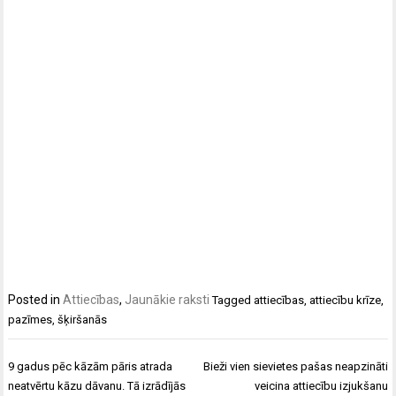
Posted in
Attiecības
,
Jaunākie raksti
Tagged
attiecības
,
attiecību krīze
,
pazīmes
,
šķiršanās
Ziņu
9 gadus pēc kāzām pāris atrada
Bieži vien sievietes pašas neapzināti
izvēlne
neatvērtu kāzu dāvanu. Tā izrādījās
veicina attiecību izjukšanu