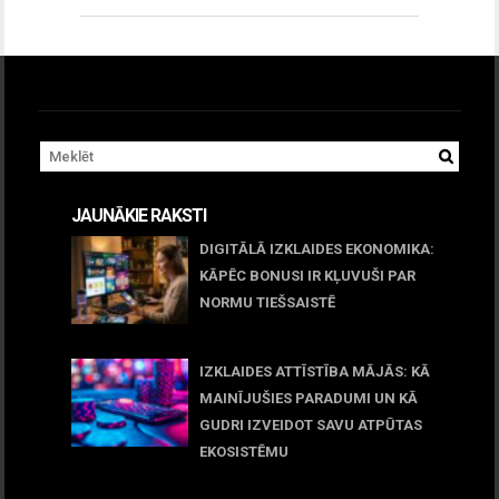
JAUNĀKIE RAKSTI
DIGITĀLĀ IZKLAIDES EKONOMIKA:
KĀPĒC BONUSI IR KĻUVUŠI PAR
NORMU TIEŠSAISTĒ
11 jūnijs, 2026
IZKLAIDES ATTĪSTĪBA MĀJĀS: KĀ
MAINĪJUŠIES PARADUMI UN KĀ
GUDRI IZVEIDOT SAVU ATPŪTAS
EKOSISTĒMU
05 maijs, 2026