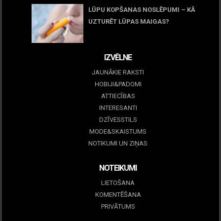
LŪPU KOPŠANAS NOSLĒPUMI – KĀ
UZTURĒT LŪPAS MAIGAS?
09 marts, 2026
IZVĒLNE
JAUNĀKIE RAKSTI
HOBIJI&PADOMI
ATTIECĪBAS
INTERESANTI
DZĪVESSTILS
MODE&SKAISTUMS
NOTIKUMI UN ZIŅAS
NOTEIKUMI
LIETOŠANA
KOMENTĒŠANA
PRIVĀTUMS