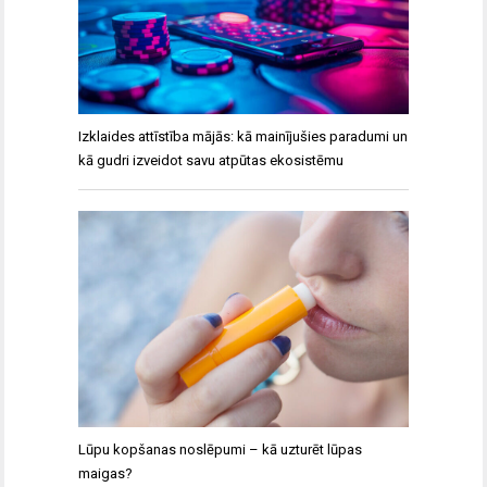
Izklaides attīstība mājās: kā mainījušies paradumi un
kā gudri izveidot savu atpūtas ekosistēmu
Lūpu kopšanas noslēpumi – kā uzturēt lūpas
maigas?