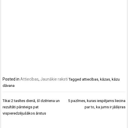
Posted in
Attiecības
,
Jaunākie raksti
Tagged
attiecības
,
kāzas
,
kāzu
dāvana
Ziņu
Tikai 2 tasītes dienā, šī dzēriena un
5 pazīmes, kuras iespējams liecina
izvēlne
rezultāti pārsteigs pat
par to, ka jums ir jāšķiras
vispieredzējušākos ārstus