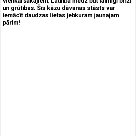
vienkāršākajiem. Laulībā mēdz būt laimīgi brīži
un grūtības. Šīs kāzu dāvanas stāsts var
iemācīt daudzas lietas jebkuram jaunajam
pārim!