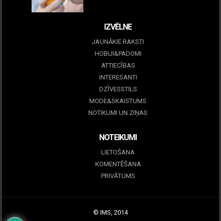
09 marts, 2026
IZVĒLNE
JAUNĀKIE RAKSTI
HOBIJI&PADOMI
ATTIECĪBAS
INTERESANTI
DZĪVESSTILS
MODE&SKAISTUMS
NOTIKUMI UN ZIŅAS
NOTEIKUMI
LIETOŠANA
KOMENTĒŠANA
PRIVĀTUMS
© IMS, 2014