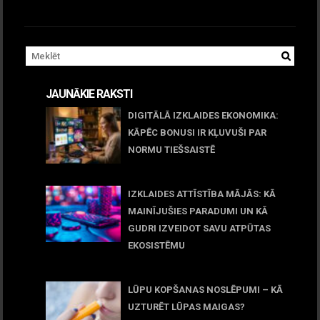
JAUNĀKIE RAKSTI
DIGITĀLĀ IZKLAIDES EKONOMIKA:
KĀPĒC BONUSI IR KĻUVUŠI PAR
NORMU TIEŠSAISTĒ
11 jūnijs, 2026
IZKLAIDES ATTĪSTĪBA MĀJĀS: KĀ
MAINĪJUŠIES PARADUMI UN KĀ
GUDRI IZVEIDOT SAVU ATPŪTAS
EKOSISTĒMU
05 maijs, 2026
LŪPU KOPŠANAS NOSLĒPUMI – KĀ
UZTURĒT LŪPAS MAIGAS?