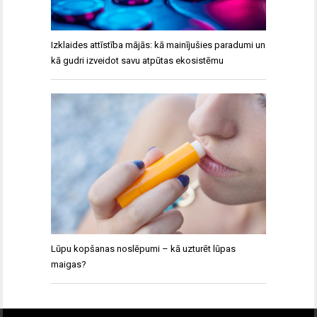
Izklaides attīstība mājās: kā mainījušies paradumi un
kā gudri izveidot savu atpūtas ekosistēmu
Lūpu kopšanas noslēpumi – kā uzturēt lūpas
maigas?