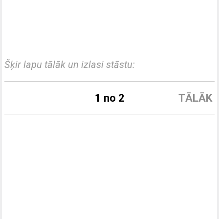
Šķir lapu tālāk un izlasi stāstu:
1 no 2
TĀLĀK