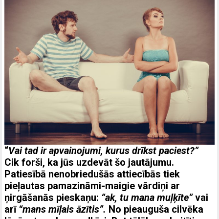
“
Vai tad ir apvainojumi, kurus drīkst paciest?”
Cik forši, ka jūs uzdevāt šo jautājumu.
Patiesībā nenobriedušās attiecībās tiek
pieļautas pamazināmi-maigie vārdiņi ar
ņirgāšanās pieskaņu:
“ak, tu mana muļķīte”
vai
arī
“mans mīļais āzītis”.
No pieauguša cilvēka