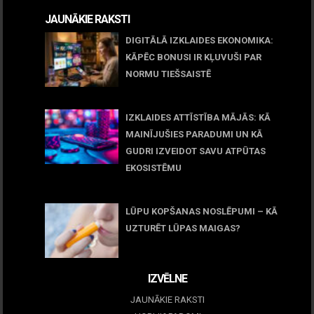
JAUNĀKIE RAKSTI
DIGITĀLĀ IZKLAIDES EKONOMIKA:
KĀPĒC BONUSI IR KĻUVUŠI PAR
NORMU TIEŠSAISTĒ
11 jūnijs, 2026
IZKLAIDES ATTĪSTĪBA MĀJĀS: KĀ
MAINĪJUŠIES PARADUMI UN KĀ
GUDRI IZVEIDOT SAVU ATPŪTAS
EKOSISTĒMU
05 maijs, 2026
LŪPU KOPŠANAS NOSLĒPUMI – KĀ
UZTURĒT LŪPAS MAIGAS?
09 marts, 2026
IZVĒLNE
JAUNĀKIE RAKSTI