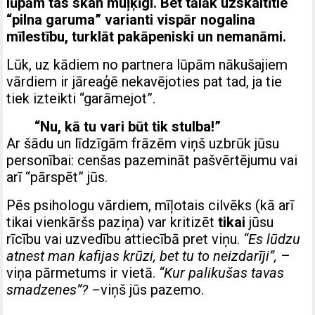
lūpām tas skan muļķīgi. Bet tālāk uzskaitītie
“pilna garuma” varianti vispār nogalina
mīlestību, turklāt pakāpeniski un nemanāmi.
Lūk, uz kādiem no partnera lūpām nākušajiem
vārdiem ir jāreaģē nekavējoties pat tad, ja tie
tiek izteikti “garāmejot”.
“Nu, kā tu vari būt tik stulba!”
Ar šādu un līdzīgām frāzēm viņš uzbrūk jūsu
personībai: cenšas pazemināt pašvērtējumu vai
arī “pārspēt” jūs.
Pēs psihologu vārdiem, mīļotais cilvēks (kā arī
tikai vienkāršs paziņa) var kritizēt
tikai
jūsu
rīcību vai uzvedību attiecībā pret viņu.
“Es lūdzu
atnest man kafijas krūzi, bet tu to neizdarīji”,
–
viņa pārmetums ir vietā.
“Kur palikušas tavas
smadzenes”? –
viņš jūs pazemo.