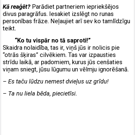
Kā reaģēt?
Parādiet partneriem iepriekšējos
divus paragrāfus. Iesakiet izslēgt no runas
personības frāze. Neļaujiet arī sev ko tamlīdzīgu
teikt.
“Ko tu vispār no tā saproti!”
Skaidra nolaidība, tas ir, viņš jūs ir nolicis pie
“otrās šķiras” cilvēkiem. Tas var izpausties
strīdu laikā, ar padomiem, kurus jūs cenšaties
viņam sniegt, jūsu lūgumu un vēlmju ignorēšanā.
– Es taču lūdzu nemest dvieļus uz grīdu!
– Ta nu liela bēda, piecietīsi.