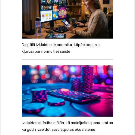
Digitālā izklaides ekonomika: kāpēc bonusi ir
kļuvuši par normu tiešsaistē
Izklaides attīstība mājās: kā mainījušies paradumi un
kā gudri izveidot savu atpūtas ekosistēmu