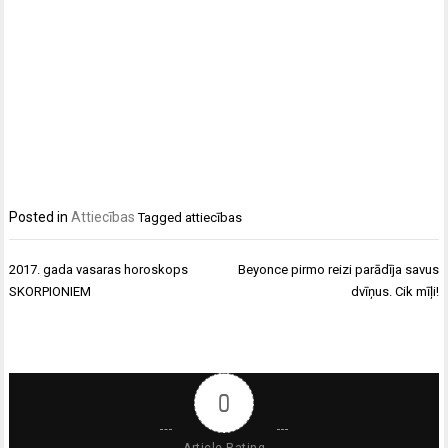
Posted in
Attiecības
Tagged
attiecības
Ziņu
2017. gada vasaras horoskops
Beyonce pirmo reizi parādīja savus
izvēlne
SKORPIONIEM
dvīņus. Cik mīļi!
0
Article Rating