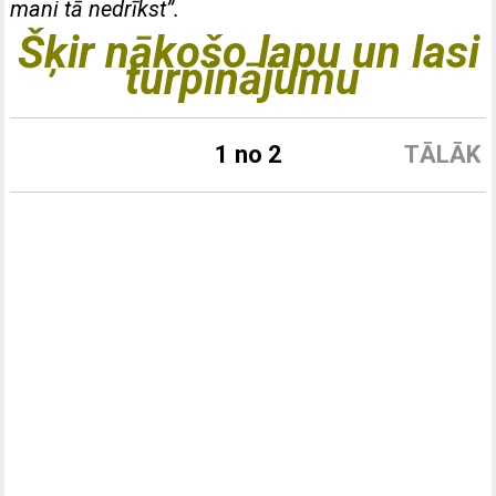
mani tā nedrīkst”.
Šķir nākošo lapu un lasi
turpinājumu
1 no 2
TĀLĀK