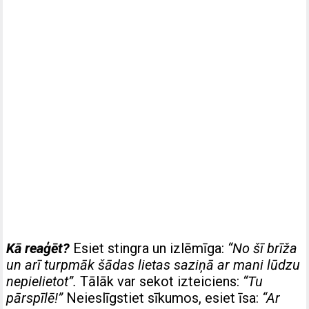
Kā reaģēt?
Esiet stingra un izlēmīga:
“No šī brīža
un arī turpmāk šādas lietas saziņā ar mani lūdzu
nepielietot”.
Tālāk var sekot izteiciens:
“Tu
pārspīlē!”
Neieslīgstiet sīkumos, esiet īsa:
“Ar