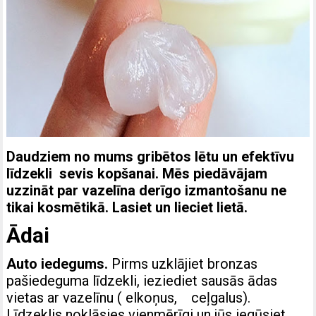
Daudziem no mums gribētos lētu un efektīvu
līdzekli sevis kopšanai. Mēs piedāvājam
uzzināt par vazelīna derīgo izmantošanu ne
tikai kosmētikā. Lasiet un lieciet lietā.
Ādai
Auto iedegums.
Pirms uzklājiet bronzas
pašiedeguma līdzekli, ieziediet sausās ādas
vietas ar vazelīnu ( elkoņus, ceļgalus).
Līdzeklis noklāsies vienmērīgi un jūs iegūsiet