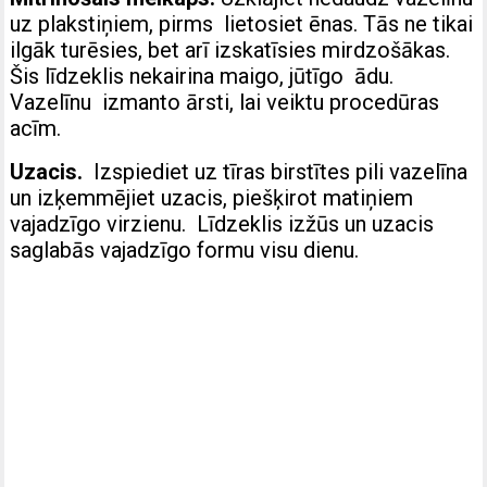
uz plakstiņiem, pirms lietosiet ēnas. Tās ne tikai
ilgāk turēsies, bet arī izskatīsies mirdzošākas.
Šis līdzeklis nekairina maigo, jūtīgo ādu.
Vazelīnu izmanto ārsti, lai veiktu procedūras
acīm.
Uzacis.
Izspiediet uz tīras birstītes pili vazelīna
un izķemmējiet uzacis, piešķirot matiņiem
vajadzīgo virzienu. Līdzeklis izžūs un uzacis
saglabās vajadzīgo formu visu dienu.