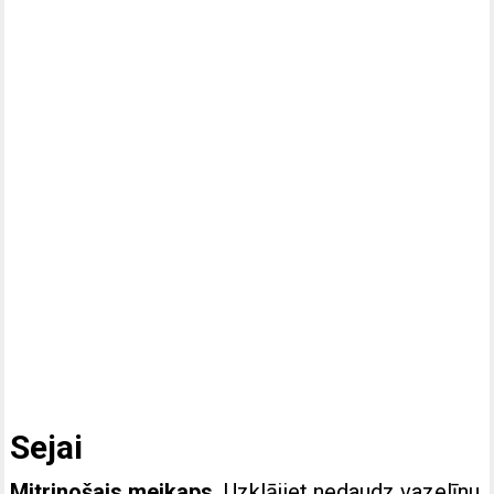
Sejai
Mitrinošais meikaps.
Uzklājiet nedaudz vazelīnu