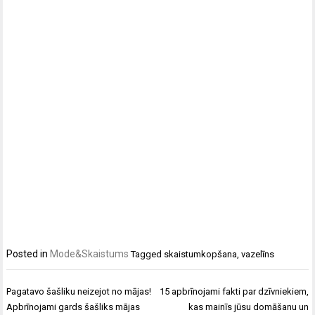
Posted in
Mode&Skaistums
Tagged
skaistumkopšana
,
vazelīns
Ziņu
Pagatavo šašliku neizejot no mājas!
15 apbrīnojami fakti par dzīvniekiem,
izvēlne
Apbrīnojami gards šašliks mājas
kas mainīs jūsu domāšanu un