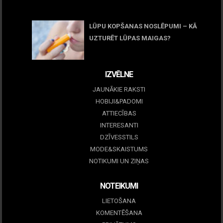
05 maijs, 2026
LŪPU KOPŠANAS NOSLĒPUMI – KĀ
UZTURĒT LŪPAS MAIGAS?
09 marts, 2026
IZVĒLNE
JAUNĀKIE RAKSTI
HOBIJI&PADOMI
ATTIECĪBAS
INTERESANTI
DZĪVESSTILS
MODE&SKAISTUMS
NOTIKUMI UN ZIŅAS
NOTEIKUMI
LIETOŠANA
KOMENTĒŠANA