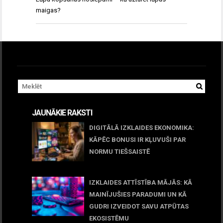
maigas?
JAUNĀKIE RAKSTI
DIGITĀLĀ IZKLAIDES EKONOMIKA:
KĀPĒC BONUSI IR KĻUVUŠI PAR
NORMU TIEŠSAISTĒ
11 jūnijs, 2026
IZKLAIDES ATTĪSTĪBA MĀJĀS: KĀ
MAINĪJUŠIES PARADUMI UN KĀ
GUDRI IZVEIDOT SAVU ATPŪTAS
EKOSISTĒMU