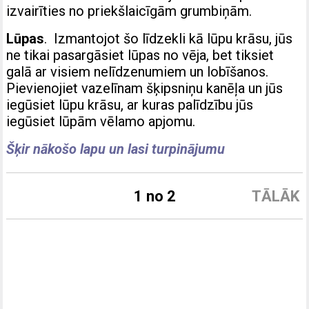
izvairīties no priekšlaicīgām grumbiņām.
Lūpas
. Izmantojot šo līdzekli kā lūpu krāsu, jūs
ne tikai pasargāsiet lūpas no vēja, bet tiksiet
galā ar visiem nelīdzenumiem un lobīšanos.
Pievienojiet vazelīnam šķipsniņu kanēļa un jūs
iegūsiet lūpu krāsu, ar kuras palīdzību jūs
iegūsiet lūpām vēlamo apjomu.
Šķir nākošo lapu un lasi turpinājumu
1 no 2
TĀLĀK