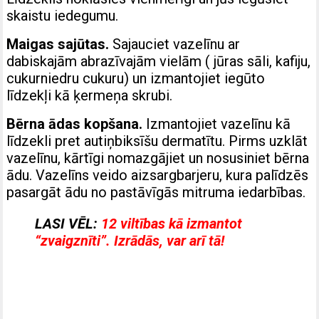
skaistu iedegumu.
Maigas sajūtas.
Sajauciet vazelīnu ar
dabiskajām abrazīvajām vielām ( jūras sāli, kafiju,
cukurniedru cukuru) un izmantojiet iegūto
līdzekļi kā ķermeņa skrubi.
Bērna ādas kopšana.
Izmantojiet vazelīnu kā
līdzekli pret autiņbiksīšu dermatītu. Pirms uzklāt
vazelīnu, kārtīgi nomazgājiet un nosusiniet bērna
ādu. Vazelīns veido aizsargbarjeru, kura palīdzēs
pasargāt ādu no pastāvīgās mitruma iedarbības.
LASI VĒL:
12 viltības kā izmantot
“zvaigznīti”. Izrādās, var arī tā!