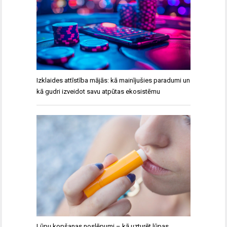
Izklaides attīstība mājās: kā mainījušies paradumi un
kā gudri izveidot savu atpūtas ekosistēmu
Lūpu kopšanas noslēpumi – kā uzturēt lūpas