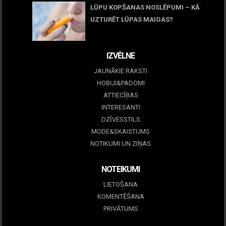
LŪPU KOPŠANAS NOSLĒPUMI – KĀ
UZTURĒT LŪPAS MAIGAS?
09 marts, 2026
IZVĒLNE
JAUNĀKIE RAKSTI
HOBIJI&PADOMI
ATTIECĪBAS
INTERESANTI
DZĪVESSTILS
MODE&SKAISTUMS
NOTIKUMI UN ZIŅAS
NOTEIKUMI
LIETOŠANA
KOMENTĒŠANA
PRIVĀTUMS