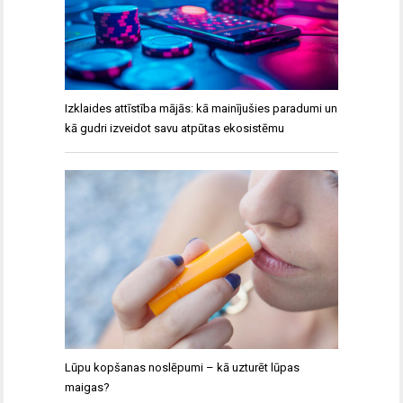
Izklaides attīstība mājās: kā mainījušies paradumi un
kā gudri izveidot savu atpūtas ekosistēmu
Lūpu kopšanas noslēpumi – kā uzturēt lūpas
maigas?