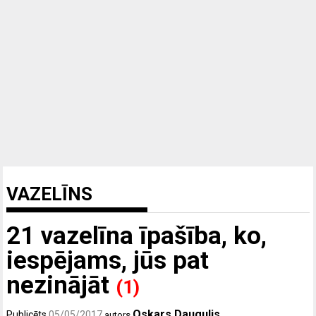
VAZELĪNS
21 vazelīna īpašība, ko,
iespējams, jūs pat
nezinājāt
(1)
Oskars Daugulis
Publicēts
05/05/2017
autors