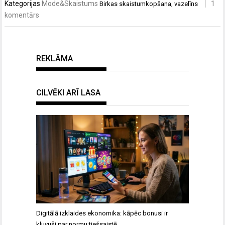
Kategorijas
Mode&Skaistums
1
Birkas
skaistumkopšana
,
vazelīns
komentārs
REKLĀMA
CILVĒKI ARĪ LASA
Digitālā izklaides ekonomika: kāpēc bonusi ir
kļuvuši par normu tiešsaistē