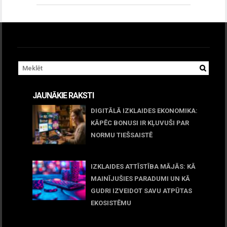
JAUNĀKIE RAKSTI
DIGITĀLĀ IZKLAIDES EKONOMIKA:
KĀPĒC BONUSI IR KĻUVUŠI PAR
NORMU TIEŠSAISTĒ
11 jūnijs, 2026
IZKLAIDES ATTĪSTĪBA MĀJĀS: KĀ
MAINĪJUŠIES PARADUMI UN KĀ
GUDRI IZVEIDOT SAVU ATPŪTAS
EKOSISTĒMU
05 maijs, 2026