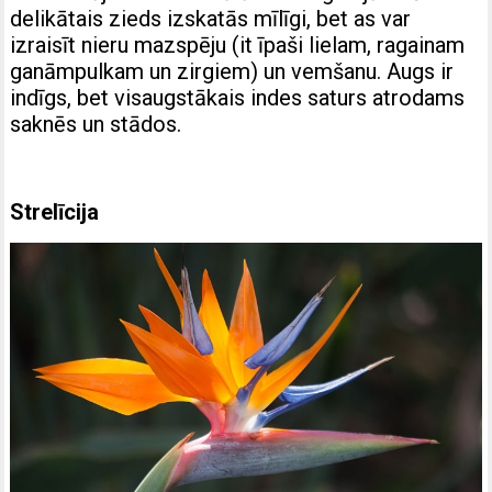
delikātais zieds izskatās mīlīgi, bet as var
izraisīt nieru mazspēju (it īpaši lielam, ragainam
ganāmpulkam un zirgiem) un vemšanu. Augs ir
indīgs, bet visaugstākais indes saturs atrodams
saknēs un stādos.
Strelīcija