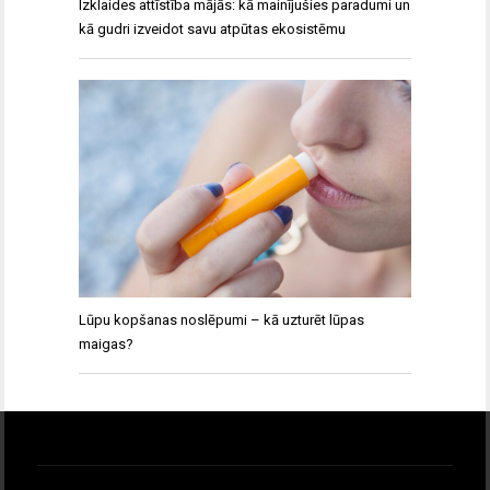
Izklaides attīstība mājās: kā mainījušies paradumi un
kā gudri izveidot savu atpūtas ekosistēmu
Lūpu kopšanas noslēpumi – kā uzturēt lūpas
maigas?