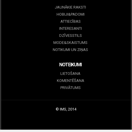
JAUNĀKIE RAKSTI
HOBIJI&PADOMI
ATTIECĪBAS
INTERESANTI
DZĪVESSTILS
MODE&SKAISTUMS
NOTIKUMI UN ZIŅAS
NOTEIKUMI
LIETOŠANA
KOMENTĒŠANA
PRIVĀTUMS
© IMS, 2014
|
Profitmag by