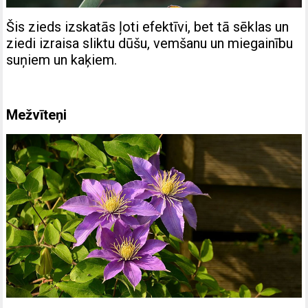
Šis zieds izskatās ļoti efektīvi, bet tā sēklas un
ziedi izraisa sliktu dūšu, vemšanu un miegainību
suņiem un kaķiem.
Mežvīteņi