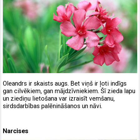
Oleandrs ir skaists augs. Bet viņš ir ļoti indīgs
gan cilvēkiem, gan mājdzīvniekiem. Šī zieda lapu
un ziediņu lietošana var izraisīt vemšanu,
sirdsdarbības palēnināšanos un nāvi.
Narcises