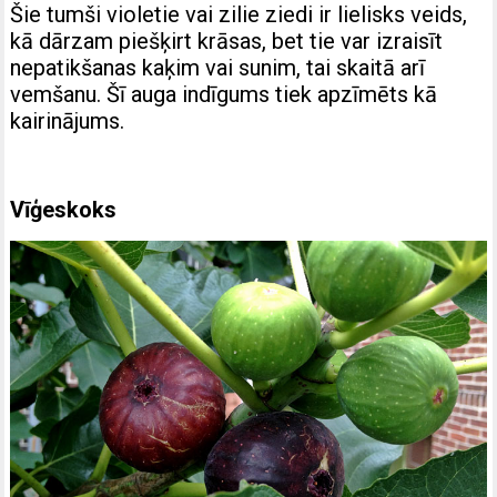
Šie tumši violetie vai zilie ziedi ir lielisks veids,
kā dārzam piešķirt krāsas, bet tie var izraisīt
nepatikšanas kaķim vai sunim, tai skaitā arī
vemšanu. Šī auga indīgums tiek apzīmēts kā
kairinājums.
Vīģeskoks