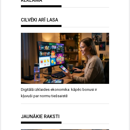
REKLĀMA
CILVĒKI ARĪ LASA
Digitālā izklaides ekonomika: kāpēc bonusi ir
kļuvuši par normu tiešsaistē
JAUNĀKIE RAKSTI