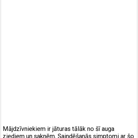
Mājdzīvniekiem ir jāturas tālāk no šī auga
ziediem un saknēm. Saindēšanās simptomi ar šo