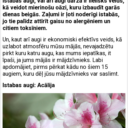
Istabas augi, vai arī augi dārzā ir lielisks veids,
kā veidot mierinošu oāzi, kuru izbaudīt garās
dienas beigās. Zaļumi ir ļoti noderīgi istabās,
jo tie palīdz attīrīt gaisu no alergēniem un
citiem toksīniem.
Un, kaut arī augi ir ekonomiski efektīvs veids, kā
uzlabot atmosfēru mūsu mājās, nevajadzētu
pirkt kuru katru augu, kas mums iepatīkas, it
īpaši, ja jums mājās ir mājdzīvnieks. Labi
apdomājiet, pirms pērkat kādu no šiem 15
augiem, kuru dēļ jūsu mājdzīvnieks var saslimt.
Istabas augi: Acālija