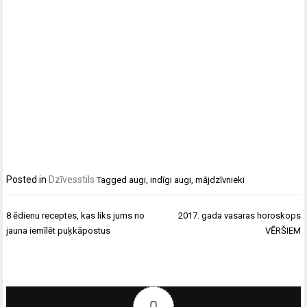
Posted in
Dzīvesstils
Tagged
augi
,
indīgi augi
,
mājdzīvnieki
Ziņu
8 ēdienu receptes, kas liks jums no
2017. gada vasaras horoskops
izvēlne
jauna iemīlēt puķkāpostus
VĒRŠIEM