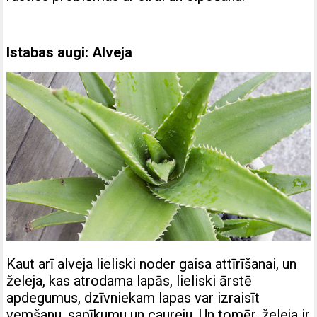
Istabas augi: Alveja
Kaut arī alveja lieliski noder gaisa attīrīšanai, un
želeja, kas atrodama lapās, lieliski ārstē
apdegumus, dzīvniekam lapas var izraisīt
vemšanu, sapīkumu un caureju. Un tomēr, želeja ir