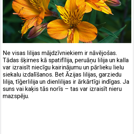
Ne visas lilijas mājdzīvniekiem ir nāvējošas.
Tādas šķirnes kā spatifīlija, peruāņu lilija un kalla
var izraisīt niecīgu kairinājumu un pārlieku lielu
siekalu izdalīšanos. Bet Āzijas lilijas, garziedu
lilija, tīģerlilija un dienlilijas ir ārkārtīgi indīgas. Ja
suns vai kaķis tās norīs – tas var izraisīt nieru
mazspēju.