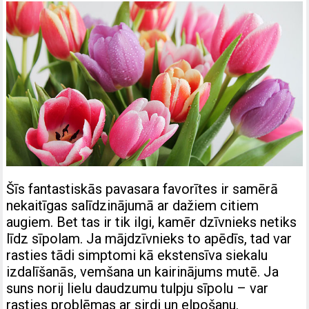
Šīs fantastiskās pavasara favorītes ir samērā
nekaitīgas salīdzinājumā ar dažiem citiem
augiem. Bet tas ir tik ilgi, kamēr dzīvnieks netiks
līdz sīpolam. Ja mājdzīvnieks to apēdīs, tad var
rasties tādi simptomi kā ekstensīva siekalu
izdalīšanās, vemšana un kairinājums mutē. Ja
suns norij lielu daudzumu tulpju sīpolu – var
rasties problēmas ar sirdi un elpošanu.