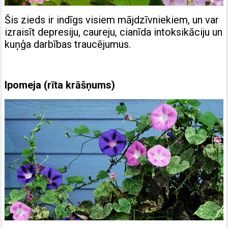
Šis zieds ir indīgs visiem mājdzīvniekiem, un var
izraisīt depresiju, caureju, cianīda intoksikāciju un
kuņģa darbības traucējumus.
Ipomeja (rīta krāšņums)