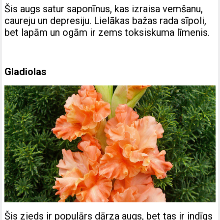
Šis augs satur saponīnus, kas izraisa vemšanu,
caureju un depresiju. Lielākas bažas rada sīpoli,
bet lapām un ogām ir zems toksiskuma līmenis.
Gladiolas
Šis zieds ir populārs dārza augs, bet tas ir indīgs