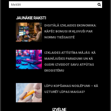
JAUNĀKIE RAKSTI
DIGITĀLĀ IZKLAIDES EKONOMIKA:
KĀPĒC BONUSI IR KĻUVUŠI PAR
NORMU TIEŠSAISTĒ
11 jūnijs, 2026
IZKLAIDES ATTĪSTĪBA MĀJĀS: KĀ
MAINĪJUŠIES PARADUMI UN KĀ
GUDRI IZVEIDOT SAVU ATPŪTAS
EKOSISTĒMU
05 maijs, 2026
LŪPU KOPŠANAS NOSLĒPUMI – KĀ
UZTURĒT LŪPAS MAIGAS?
09 marts, 2026
IZVĒLNE