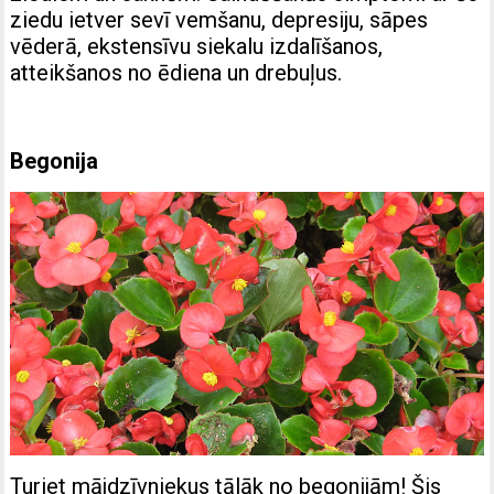
ziedu ietver sevī vemšanu, depresiju, sāpes
vēderā, ekstensīvu siekalu izdalīšanos,
atteikšanos no ēdiena un drebuļus.
Begonija
Turiet mājdzīvniekus tālāk no begonijām! Šis