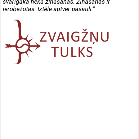
svarīgāka nekā zināšanas. Zināšanas ir
ierobežotas. Iztēle aptver pasauli.”