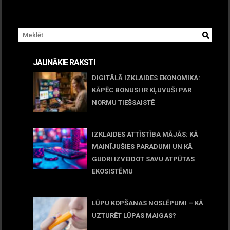
JAUNĀKIE RAKSTI
DIGITĀLĀ IZKLAIDES EKONOMIKA:
KĀPĒC BONUSI IR KĻUVUŠI PAR
NORMU TIEŠSAISTĒ
11 jūnijs, 2026
IZKLAIDES ATTĪSTĪBA MĀJĀS: KĀ
MAINĪJUŠIES PARADUMI UN KĀ
GUDRI IZVEIDOT SAVU ATPŪTAS
EKOSISTĒMU
05 maijs, 2026
LŪPU KOPŠANAS NOSLĒPUMI – KĀ
UZTURĒT LŪPAS MAIGAS?
09 marts, 2026