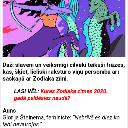
Daži slaveni un veiksmīgi cilvēki teikuši frāzes,
kas, šķiet, lieliski raksturo viņu personību arī
saskaņā ar Zodiaka zīmi.
LASI VĒL:
Kuras Zodiaka zīmes 2020.
gadā peldēsies naudā?
Auns
Glorija Šteinema, feministe:
“Nebrīvē es diez ko
labi nevairojos.”