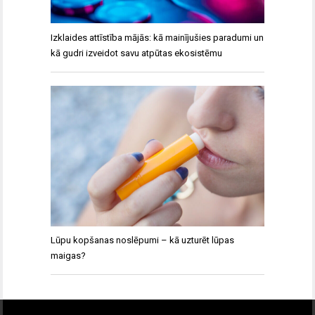
Izklaides attīstība mājās: kā mainījušies paradumi un
kā gudri izveidot savu atpūtas ekosistēmu
Lūpu kopšanas noslēpumi – kā uzturēt lūpas
maigas?