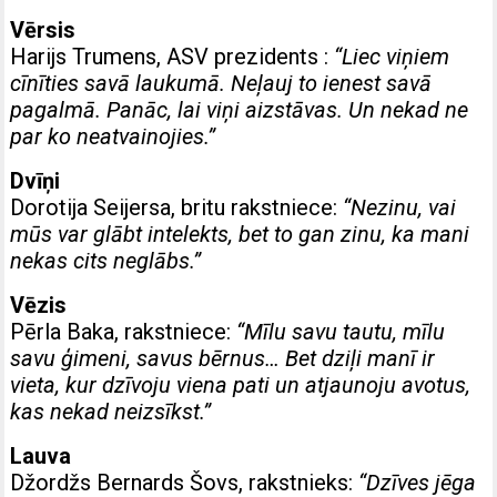
Vērsis
Harijs Trumens, ASV prezidents :
“Liec viņiem
cīnīties savā laukumā. Neļauj to ienest savā
pagalmā. Panāc, lai viņi aizstāvas. Un nekad ne
par ko neatvainojies.”
Dvīņi
Dorotija Seijersa, britu rakstniece:
“Nezinu, vai
mūs var glābt intelekts, bet to gan zinu, ka mani
nekas cits neglābs.”
Vēzis
Pērla Baka, rakstniece:
“Mīlu savu tautu, mīlu
savu ģimeni, savus bērnus… Bet dziļi manī ir
vieta, kur dzīvoju viena pati un atjaunoju avotus,
kas nekad neizsīkst.”
Lauva
Džordžs Bernards Šovs, rakstnieks:
“Dzīves jēga