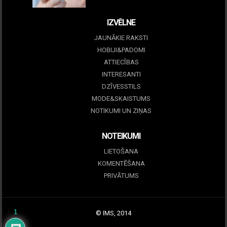
IZVĒLNE
JAUNĀKIE RAKSTI
HOBIJI&PADOMI
ATTIECĪBAS
INTERESANTI
DZĪVESSTILS
MODE&SKAISTUMS
NOTIKUMI UN ZIŅAS
NOTEIKUMI
LIETOŠANA
KOMENTĒŠANA
PRIVĀTUMS
1
© IMS, 2014