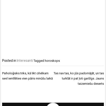
Posted in
Interesanti
Tagged
horoskops
Ziņu
Psiholoģisks triks, kā likt cilvēkam
Tas nav tas, ko jūs padomājāt, un tas
izvēlne
sevī iemīlēties vien pāris minūšu laikā
turklāt ir pat ļoti garšīgs. Jauns
taizemiešu deserts