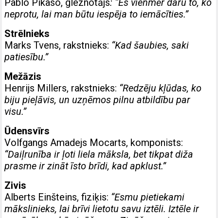
Pablo Pikaso, gleznotājs
: “Es vienmēr daru to, ko
neprotu, lai man būtu iespēja to iemācīties.”
Strēlnieks
Marks Tvens, rakstnieks:
“Kad šaubies, saki
patiesību.”
Mežāzis
Henrijs Millers, rakstnieks:
“Redzēju kļūdas, ko
biju pieļāvis, un uzņēmos pilnu atbildību par
visu.”
Ūdensvīrs
Volfgangs Amadejs Mocarts, komponists:
“Daiļrunība ir ļoti liela māksla, bet tikpat diža
prasme ir zināt īsto brīdi, kad apklust.”
Zivis
Alberts Einšteins, fiziķis:
“Esmu pietiekami
mākslinieks, lai brīvi lietotu savu iztēli. Iztēle ir