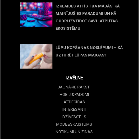
IZKLAIDES ATTĪSTĪBA MĀJĀS: KĀ
MAINĪJUŠIES PARADUMI UN KĀ
GUDRI IZVEIDOT SAVU ATPŪTAS
EKOSISTĒMU
05 maijs, 2026
LŪPU KOPŠANAS NOSLĒPUMI – KĀ
UZTURĒT LŪPAS MAIGAS?
09 marts, 2026
IZVĒLNE
JAUNĀKIE RAKSTI
HOBIJI&PADOMI
ATTIECĪBAS
INTERESANTI
DZĪVESSTILS
MODE&SKAISTUMS
NOTIKUMI UN ZIŅAS