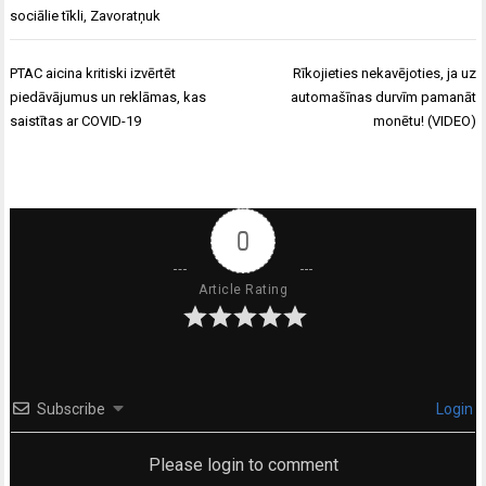
sociālie tīkli
,
Zavoratņuk
Ziņu
PTAC aicina kritiski izvērtēt
Rīkojieties nekavējoties, ja uz
izvēlne
piedāvājumus un reklāmas, kas
automašīnas durvīm pamanāt
saistītas ar COVID-19
monētu! (VIDEO)
0
Article Rating
Subscribe
Login
Please login to comment