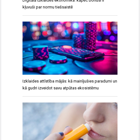
Digitālā izklaides ekonomika: kāpēc bonusi ir
kļuvuši par normu tiešsaistē
Izklaides attīstība mājās: kā mainījušies paradumi un
kā gudri izveidot savu atpūtas ekosistēmu