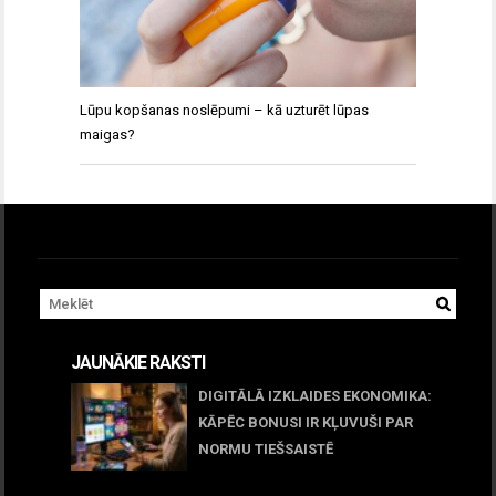
Lūpu kopšanas noslēpumi – kā uzturēt lūpas
maigas?
JAUNĀKIE RAKSTI
DIGITĀLĀ IZKLAIDES EKONOMIKA:
KĀPĒC BONUSI IR KĻUVUŠI PAR
NORMU TIEŠSAISTĒ
11 jūnijs, 2026