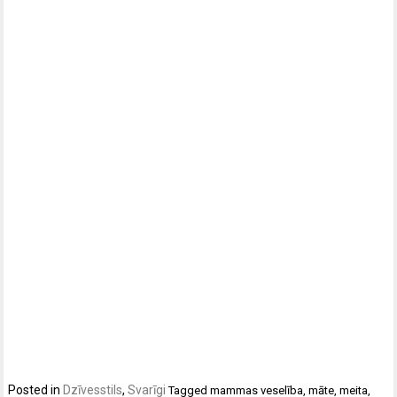
Posted in
Dzīvesstils
,
Svarīgi
Tagged
mammas veselība
,
māte
,
meita
,