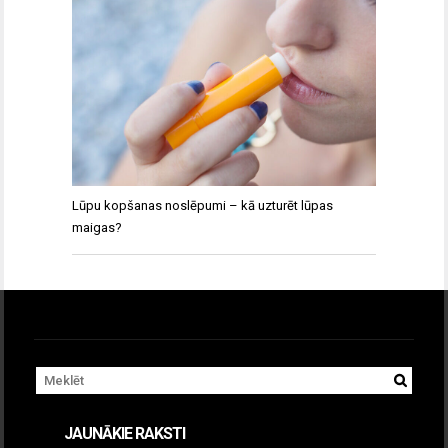
Lūpu kopšanas noslēpumi – kā uzturēt lūpas
maigas?
JAUNĀKIE RAKSTI