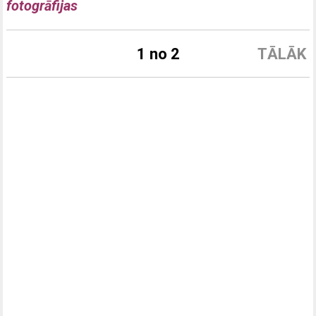
fotogrāfijas
1 no 2
TĀLĀK