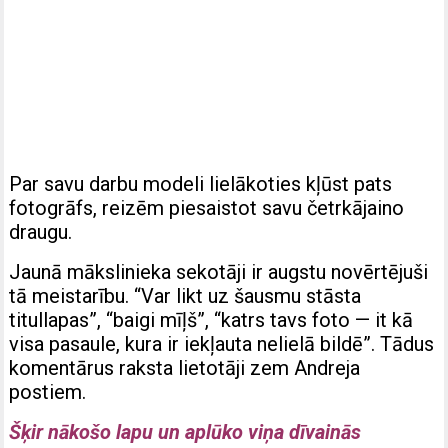
Par savu darbu modeli lielākoties kļūst pats
fotogrāfs, reizēm piesaistot savu četrkājaino
draugu.
Jaunā mākslinieka sekotāji ir augstu novērtējuši
tā meistarību. “Var likt uz šausmu stāsta
titullapas”, “baigi mīļš”, “katrs tavs foto — it kā
visa pasaule, kura ir iekļauta nelielā bildē”. Tādus
komentārus raksta lietotāji zem Andreja
postiem.
Šķir nākošo lapu un aplūko viņa dīvainās