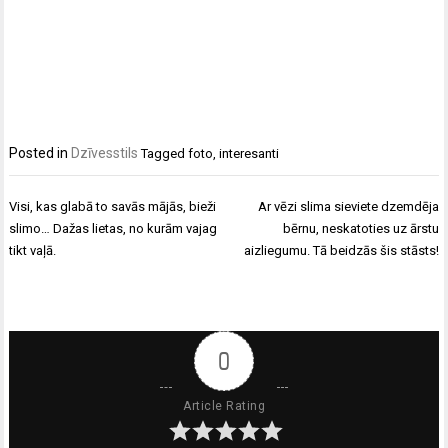
Posted in
Dzīvesstils
Tagged
foto
,
interesanti
Ziņu
Visi, kas glabā to savās mājās, bieži
Ar vēzi slima sieviete dzemdēja
izvēlne
slimo… Dažas lietas, no kurām vajag
bērnu, neskatoties uz ārstu
tikt vaļā.
aizliegumu. Tā beidzās šis stāsts!
0
Article Rating