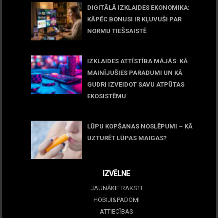
DIGITĀLĀ IZKLAIDES EKONOMIKA:
KĀPĒC BONUSI IR KĻUVUŠI PAR
NORMU TIEŠSAISTĒ
11 jūnijs, 2026
IZKLAIDES ATTĪSTĪBA MĀJĀS: KĀ
MAINĪJUŠIES PARADUMI UN KĀ
GUDRI IZVEIDOT SAVU ATPŪTAS
EKOSISTĒMU
05 maijs, 2026
LŪPU KOPŠANAS NOSLĒPUMI – KĀ
UZTURĒT LŪPAS MAIGAS?
09 marts, 2026
IZVĒLNE
JAUNĀKIE RAKSTI
HOBIJI&PADOMI
ATTIECĪBAS