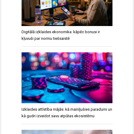
Digitālā izklaides ekonomika: kāpēc bonusi ir
kļuvuši par normu tiešsaistē
Izklaides attīstība mājās: kā mainījušies paradumi un
kā gudri izveidot savu atpūtas ekosistēmu