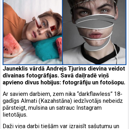
Jauneklis vārdā Andrejs Tjurins dievina veidot
dīvainas fotogrāfijas. Savā daiļradē viņš
apvieno divus hobijus: fotogrāfiju un fotošopu.
Ar saviem darbiem, zem nika “darkflawless” 18-
gadīgs Almati (Kazahstāna) iedzīvotājs nebeidz
pārsteigt, mulsina un satrauc Instagram
lietotājus.
Daži viņa darbi tiešām var izraisīt sašutumu un