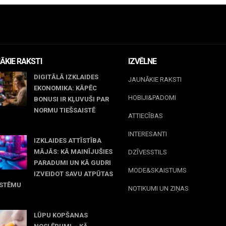
ĀKIE RAKSTI
IZVĒLNE
DIGITĀLĀ IZKLAIDES
JAUNĀKIE RAKSTI
EKONOMIKA: KĀPĒC
HOBIJI&PADOMI
BONUSI IR KĻUVUŠI PAR
NORMU TIEŠSAISTĒ
ATTIECĪBAS
jūnijs, 2026
INTERESANTI
IZKLAIDES ATTĪSTĪBA
MĀJĀS: KĀ MAINĪJUŠIES
DZĪVESSTILS
PARADUMI UN KĀ GUDRI
MODE&SKAISTUMS
IZVEIDOT SAVU ATPŪTAS
ISTĒMU
NOTIKUMI UN ZIŅAS
maijs, 2026
LŪPU KOPŠANAS