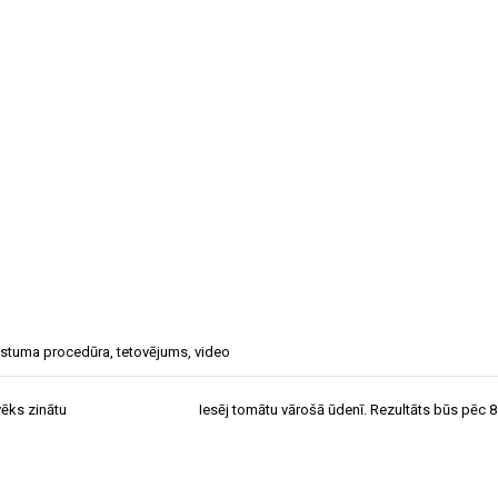
istuma procedūra
,
tetovējums
,
video
ēks zinātu
Iesēj tomātu vārošā ūdenī. Rezultāts būs pēc 