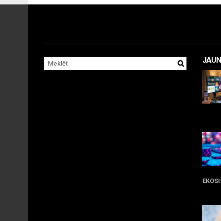
JAUN
11 
EKOS
05 