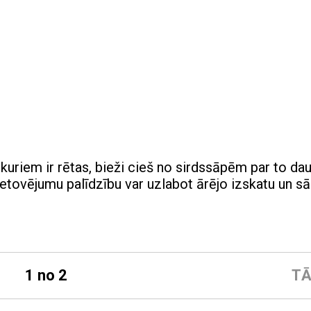
ī kuriem ir rētas, bieži cieš no sirdssāpēm par to da
etovējumu palīdzību var uzlabot ārējo izskatu un sā
1 no 2
TĀ