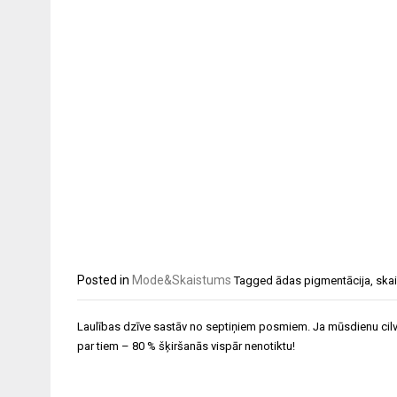
Posted in
Mode&Skaistums
Tagged
ādas pigmentācija
,
ska
Ziņu
Laulības dzīve sastāv no septiņiem posmiem. Ja mūsdienu cilv
izvēlne
par tiem – 80 % šķiršanās vispār nenotiktu!