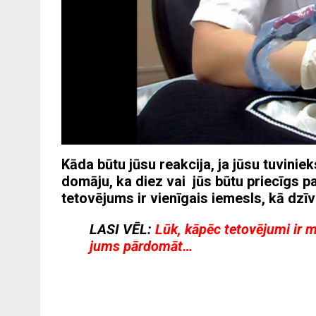
Kāda būtu jūsu reakcija, ja jūsu tuvinie
domāju, ka diez vai jūs būtu priecīgs p
tetovējums ir vienīgais iemesls, kā dz
LASI VĒL:
Lūk, kāpēc tetovējumi ir m
jums pārdomāt
…