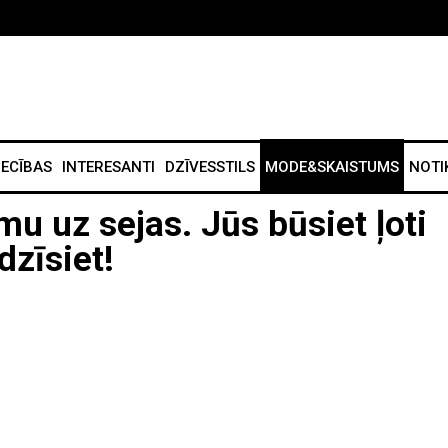
IECĪBAS
INTERESANTI
DZĪVESSTILS
MODE&SKAISTUMS
NOTI
mu uz sejas. Jūs būsiet ļoti
dzīsiet!