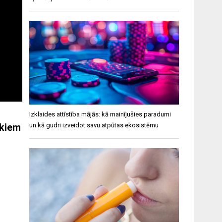
Izklaides attīstība mājās: kā mainījušies paradumi
ēkiem
un kā gudri izveidot savu atpūtas ekosistēmu