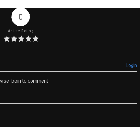
0
Article Rating
Login
ease login to comment