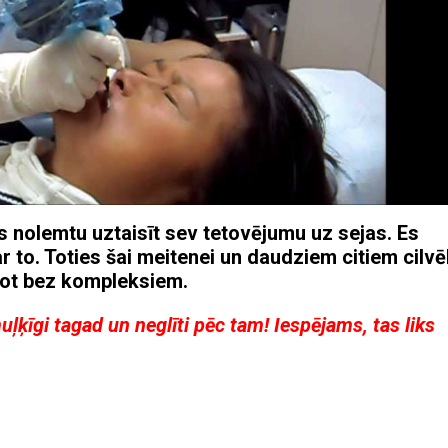
ks nolemtu uztaisīt sev tetovējumu uz sejas. Es
ar to. Toties šai meitenei un daudziem citiem cilv
īvot bez kompleksiem.
uļķīgi tagad un neglīti pēc tam! Iespējams, tas liks