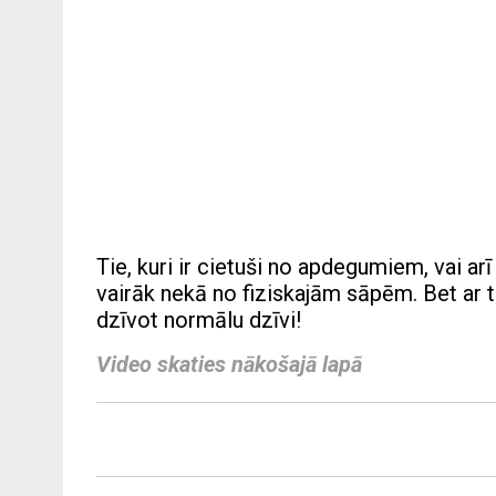
Tie, kuri ir cietuši no apdegumiem, vai ar
vairāk nekā no fiziskajām sāpēm. Bet ar t
dzīvot normālu dzīvi!
Video skaties nākošajā lapā