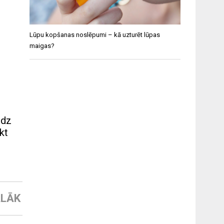
Lūpu kopšanas noslēpumi – kā uzturēt lūpas
maigas?
udz
kt
LĀK