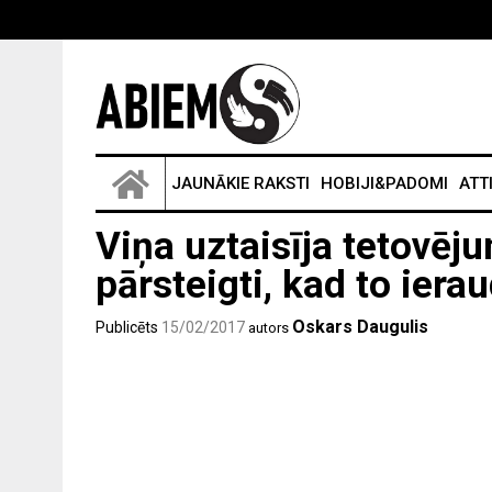
JAUNĀKIE RAKSTI
HOBIJI&PADOMI
ATT
Viņa uztaisīja tetovēju
pārsteigti, kad to ierau
Oskars Daugulis
Publicēts
15/02/2017
autors