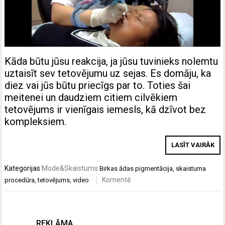
Kāda būtu jūsu reakcija, ja jūsu tuvinieks nolemtu
uztaisīt sev tetovējumu uz sejas. Es domāju, ka
diez vai jūs būtu priecīgs par to. Toties šai
meitenei un daudziem citiem cilvēkiem
tetovējums ir vienīgais iemesls, kā dzīvot bez
kompleksiem.
LASĪT VAIRĀK
Kategorijas
Mode&Skaistums
Birkas
ādas pigmentācija
,
skaistuma
Komentē
procedūra
,
tetovējums
,
video
REKLĀMA