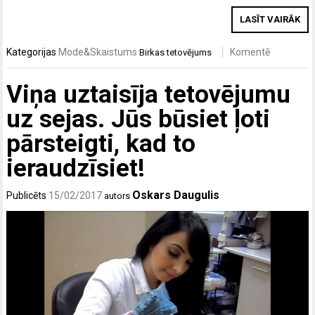
LASĪT VAIRĀK
Kategorijas
Mode&Skaistums
Komentē
Birkas
tetovējums
Viņa uztaisīja tetovējumu
uz sejas. Jūs būsiet ļoti
pārsteigti, kad to
ieraudzīsiet!
Oskars Daugulis
Publicēts
15/02/2017
autors