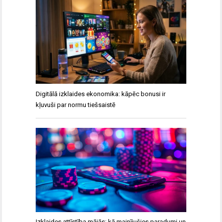
Digitālā izklaides ekonomika: kāpēc bonusi ir
kļuvuši par normu tiešsaistē
Izklaides attīstība mājās: kā mainījušies paradumi un