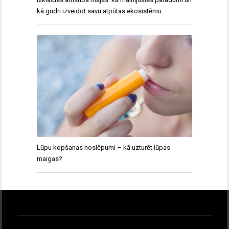
kā gudri izveidot savu atpūtas ekosistēmu
Lūpu kopšanas noslēpumi – kā uzturēt lūpas
maigas?