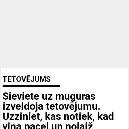
TETOVĒJUMS
Sieviete uz muguras
izveidoja tetovējumu.
Uzziniet, kas notiek, kad
viņa paceļ un nolaiž