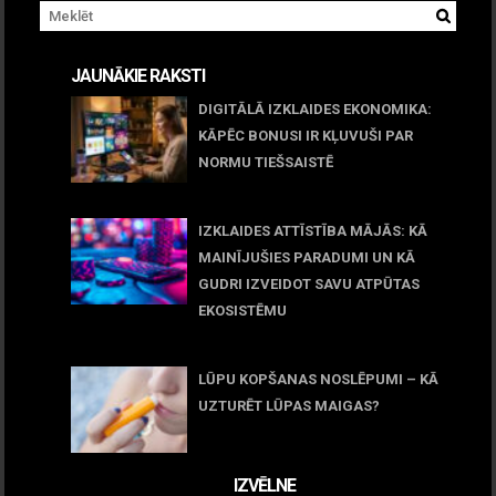
JAUNĀKIE RAKSTI
DIGITĀLĀ IZKLAIDES EKONOMIKA:
KĀPĒC BONUSI IR KĻUVUŠI PAR
NORMU TIEŠSAISTĒ
11 jūnijs, 2026
IZKLAIDES ATTĪSTĪBA MĀJĀS: KĀ
MAINĪJUŠIES PARADUMI UN KĀ
GUDRI IZVEIDOT SAVU ATPŪTAS
EKOSISTĒMU
05 maijs, 2026
LŪPU KOPŠANAS NOSLĒPUMI – KĀ
UZTURĒT LŪPAS MAIGAS?
09 marts, 2026
IZVĒLNE