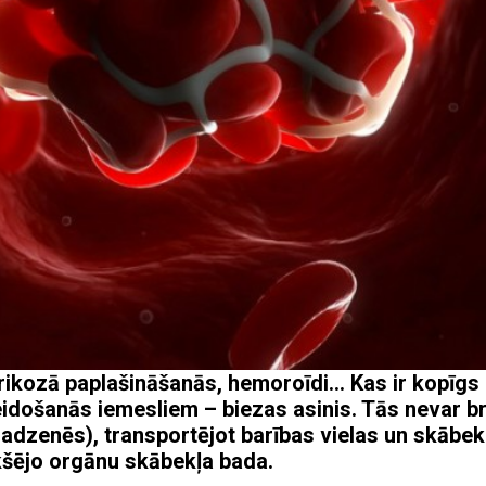
varikozā paplašināšanās, hemoroīdi… Kas ir kopīgs
došanās iemesliem – biezas asinis. Tās nevar br
madzenēs), transportējot barības vielas un skābekl
ekšējo orgānu skābekļa bada.