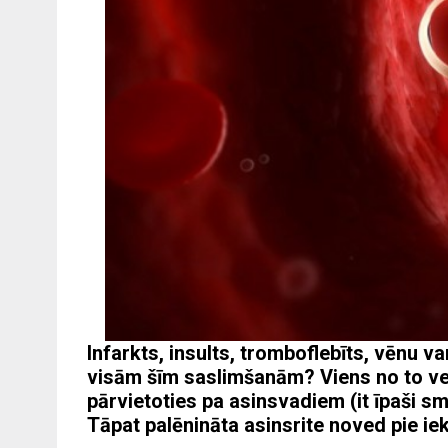
Infarkts, insults, tromboflebīts, vēnu 
visām šīm saslimšanām? Viens no to vei
pārvietoties pa asinsvadiem (it īpaši s
Tāpat palēnināta asinsrite noved pie i