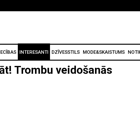
IECĪBAS
INTERESANTI
DZĪVESSTILS
MODE&SKAISTUMS
NOTI
nāt! Trombu veidošanās