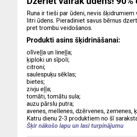
Dzeriet vairāk ūdens! 90% 
Runa ir tieši par ūdeni, nevis šķidrumiem
litri ūdens. Pieradiniet savus bērnus dzer
pret trombu veidošanos.
Produkti asins šķidrināšanai:
olīveļļa un lineļļa;
ķiploki un sīpoli;
citroni;
saulespuķu sēklas;
bietes;
zivju eļļa;
tomāti, tomātu sula;
auzu pārslu putra;
avenes, mellenes, dzērvenes, zemenes, ķi
Katru dienu 2-3 produktiem no šī saraksta
Šķir nākošo lapu un lasi turpinājumu