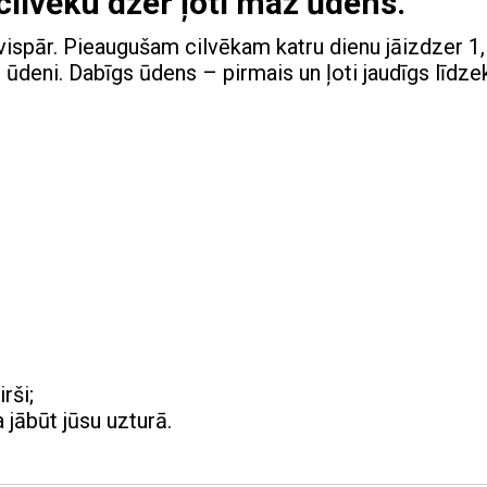
cilvēku dzer ļoti maz ūdens.
 vispār. Pieaugušam cilvēkam katru dienu jāizdzer 1,
t ūdeni. Dabīgs ūdens – pirmais un ļoti jaudīgs līdzek
rši;
 jābūt jūsu uzturā.