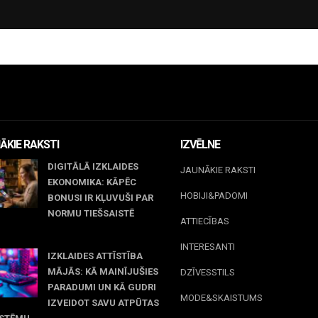
ĀKIE RAKSTI
IZVĒLNE
DIGITĀLĀ IZKLAIDES
JAUNĀKIE RAKSTI
EKONOMIKA: KĀPĒC
HOBIJI&PADOMI
BONUSI IR KĻUVUŠI PAR
NORMU TIEŠSAISTĒ
ATTIECĪBAS
jūnijs, 2026
INTERESANTI
IZKLAIDES ATTĪSTĪBA
MĀJĀS: KĀ MAINĪJUŠIES
DZĪVESSTILS
PARADUMI UN KĀ GUDRI
MODE&SKAISTUMS
IZVEIDOT SAVU ATPŪTAS