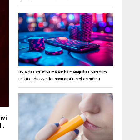
Izklaides attīstība mājās: kā mainījušies paradumi
un kā gudri izveidot savu atpūtas ekosistēmu
īvi
i.