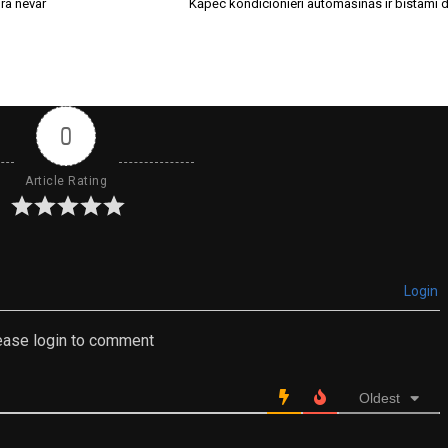
ura nevar
Kāpēc kondicionieri automašīnās ir bīstami d
0
Article Rating
Login
ease login to comment
Oldest