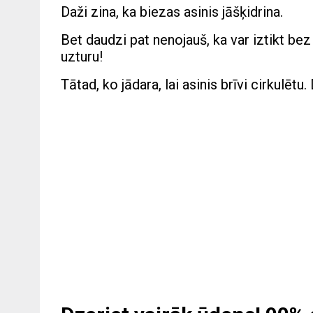
Daži zina, ka biezas asinis jāšķidrina.
Bet daudzi pat nenojauš, ka var iztikt b
uzturu!
Tātad, ko jādara, lai asinis brīvi cirkulētu.